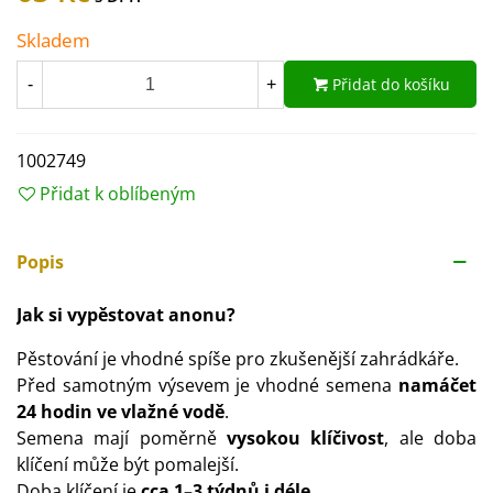
Skladem
Přidat do košíku
-
+
1002749
Přidat k oblíbeným
Popis
Jak si vypěstovat anonu?
Pěstování je vhodné spíše pro zkušenější zahrádkáře.
Před samotným výsevem je vhodné semena
namáčet
24 hodin ve vlažné vodě
.
Semena mají poměrně
vysokou klíčivost
, ale doba
klíčení může být pomalejší.
Doba klíčení je
cca 1–3 týdnů i déle
.