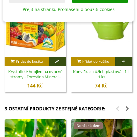
Přejít na stránku Prohlášení o použití cookies
Přidat do košíku
Přidat do košíku
Krystalické hnojivo na ovocné
Konvička s růžicí - plastová - 1 l -
stromy - Forestina Mineral -
1 ks
400 g
144 Kč
74 Kč
3 OSTATNÍ PRODUKTY ZE STEJNÉ KATEGORIE:
Není skladem