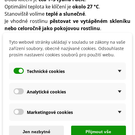
Optimální teplota ke klíčení je
okolo 27 °C
.
Stanoviště volíme
teplé a slunečné
.
Je vhodné rostlinu
pěstovat ve vytápěném skleníku
nebo celoročně jako pokojovou rostlinu
.
Rostlina vyžaduje
pravidelnou zálivku
.
Tyto webové stránky ukládají v souladu se zákony na vaše
Doporučujeme rostlinu
občas rosit a
zařízení soubory, obecně nazývané cookies. Odsouhlaste
přihnojovat
kombinovaným hnojivem.
prosím nastavení cookies souborů pro použití webu.
Plody se objevují
po 5 letech pěstování
.
Je vhodné pěstovat
dvě rostlinky
zároveň, aby se mezi
sebou mohly vzájemně opylovat.
Technické cookies
Analytické cookies
Detaily produktu
SOUVISEJÍCÍ PRODUKTY
Marketingové cookies
Jen nezbytné
Přijmout vše