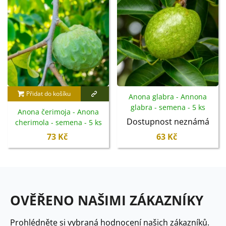
Přidat do košíku
Anona glabra - Annona
glabra - semena - 5 ks
Anona čerimoja - Anona
Dostupnost neznámá
cherimola - semena - 5 ks
73 Kč
63 Kč
OVĚŘENO NAŠIMI ZÁKAZNÍKY
Prohlédněte si vybraná hodnocení našich zákazníků.