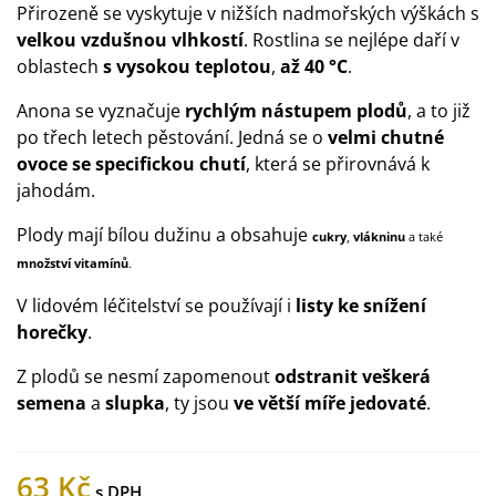
Přirozeně se vyskytuje v nižších nadmořských výškách s
velkou vzdušnou vlhkostí
. Rostlina se nejlépe daří v
oblastech
s vysokou teplotou
,
až 40 °C
.
Anona se vyznačuje
rychlým nástupem plodů
, a to již
po třech letech pěstování. Jedná se o
velmi chutné
ovoce se specifickou chutí
, která se přirovnává k
jahodám.
Plody mají bílou dužinu a obsahuje
cukry
,
vlákninu
a také
množství vitamínů
.
V lidovém léčitelství se používají i
listy ke snížení
horečky
.
Z plodů se nesmí zapomenout
odstranit veškerá
semena
a
slupka
, ty jsou
ve větší míře jedovaté
.
63 Kč