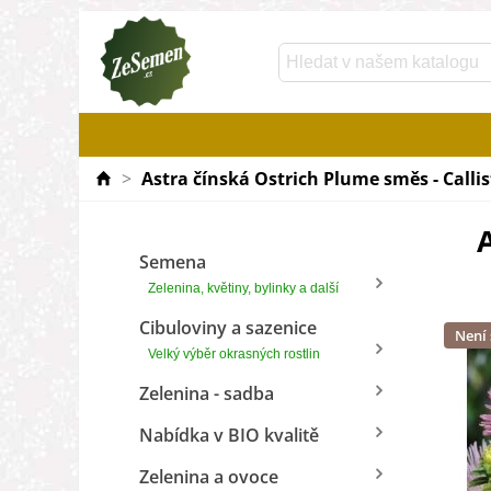
>
Astra čínská Ostrich Plume směs - Callis
A
Semena
Zelenina, květiny, bylinky a další
Cibuloviny a sazenice
Není
Velký výběr okrasných rostlin
Zelenina - sadba
Nabídka v BIO kvalitě
Zelenina a ovoce