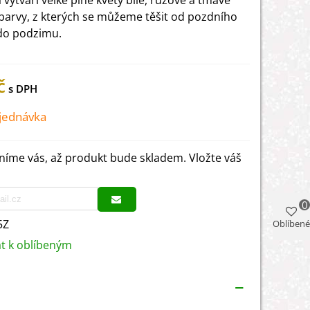
 vytváří velké plné květy bílé, růžové a tmavě
barvy, z kterých se můžeme těšit od pozdního
 do podzimu.
č
jednávka
íme vás, až produkt bude skladem. Vložte váš
0
5Z
Oblíbené
at k oblíbeným