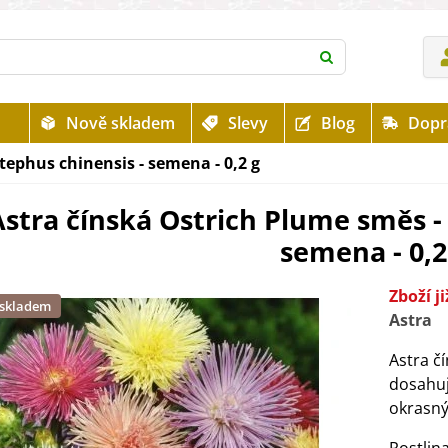
Nově skladem
Slevy
Blog
Dopr
tephus chinensis - semena - 0,2 g
stra čínská Ostrich Plume směs - 
semena - 0,2
Zboží j
 skladem
Astra
Astra č
dosahuj
okrasný