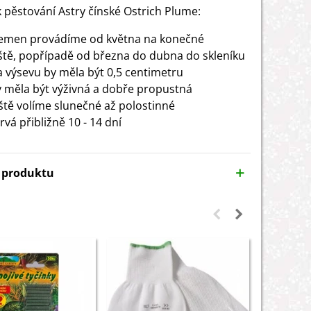
 pěstování Astry čínské Ostrich Plume:
emen provádíme od května na konečné
ště, popřípadě od března do dubna do skleníku
 výsevu by měla být 0,5 centimetru
 měla být výživná a dobře propustná
ště volíme slunečné až polostinné
trvá přibližně 10 - 14 dní
y produktu