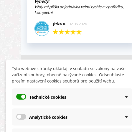
Výhody:
Vždy mi přišla objednávka velmi rychle a v pořádku,
kompletní.
Jitka V.
02.06.2026
INFORMACE
HLEDÁTE
Tyto webové stránky ukládají v souladu se zákony na vaše
zařízení soubory, obecně nazývané cookies. Odsouhlaste
Obchodní podmínky
Slevy
prosím nastavení cookies souborů pro použití webu.
Reklamační řád
Novinky
Ochrana osobních údajů
Nyní doporuču
Technické cookies
Cookies
Mapa stránek
ÚKZÚZ info a odkazy
Analytické cookies