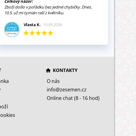
Celkový názor:
Zboží došlo v pořádku bez jediné chybičky. Dnes,
10.5. už mi tymián raší z květníku.
Vlasta K.
10.05.2026
T
KONTAKTY
ánka
O nás
y
info@zesemen.cz
Online chat (8 - 16 hod)
boží
cookies