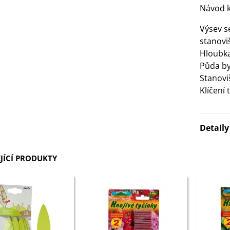
Návod k
3 Kč
Výsev s
IO Bazalka pravá červená -
stanovi
cimum basilicum -...
Hloubka
6 Kč
Půda by
Stanovi
Klíčení 
IO Stévie sladká - Stevia
ebaudiana - bio...
4 Kč
Detail
JÍCÍ PRODUKTY