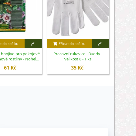
t do košíku
Přidat do košíku
Přidat
 hnojivo pro pokojové
Pracovní rukavice - Buddy -
Zdravá zah
ové rostliny - Nohel
velikost 8 - 1 ks
šků
arden - 50 ks
61 Kč
35 Kč