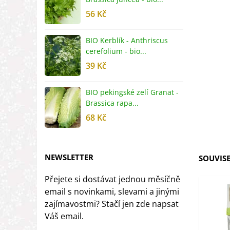
56 Kč
5
BIO Kerblík - Anthriscus
B
cerefolium - bio...
O
39 Kč
5
BIO pekingské zelí Granat -
B
Brassica rapa...
r
68 Kč
8
NEWSLETTER
SOUVISE
Přejete si dostávat jednou měsíčně
email s novinkami, slevami a jinými
zajímavostmi? Stačí jen zde napsat
Váš email.