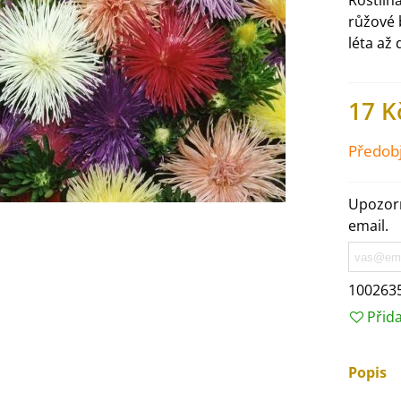
Rostlina
růžové 
léta až
17 K
Předob
Upozorn
email.
100263
IO Ředkev bílá Laurin -
aphanus sativus - bio...
Přid
4 Kč
Popis
IO Mangold duhový - Beta
ulgaris - bio semena...