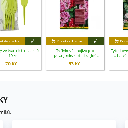
at do košíku
Přidat do košíku
Přida
 ve tvaru listu - zelené
Tyčinkové hnojivo pro
Tyčinkové
- 10 ks
pelargonie, surfinie a jiné
a balkón
balkónové rostliny - Nohel
G
70 Kč
53 Kč
Garden - 48 ks
KY
níků.