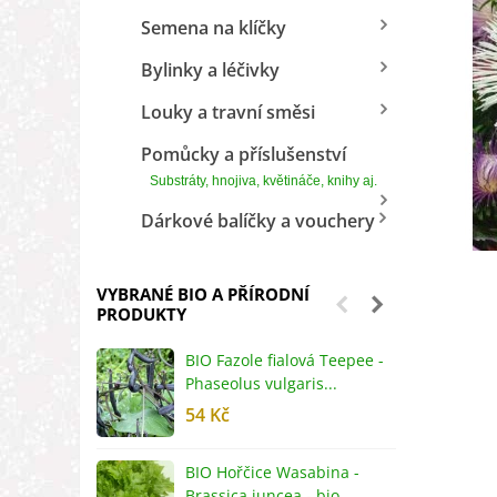
Semena na klíčky
Bylinky a léčivky
Louky a travní směsi
Pomůcky a příslušenství
Substráty, hnojiva, květináče, knihy aj.
Dárkové balíčky a vouchery
VYBRANÉ BIO A PŘÍRODNÍ
PRODUKTY
BIO Fazole fialová Teepee -
B
Phaseolus vulgaris...
R
54 Kč
5
BIO Hořčice Wasabina -
B
Brassica juncea - bio...
v