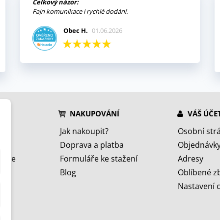
Celkový názor:
Fajn komunikace i rychlé dodání.
Obec H.
01.06.2026
NAKUPOVÁNÍ
VÁŠ ÚČE
Jak nakoupit?
Osobní str
Doprava a platba
Objednávk
jeme
Formuláře ke stažení
Adresy
Blog
Oblíbené z
Nastavení 