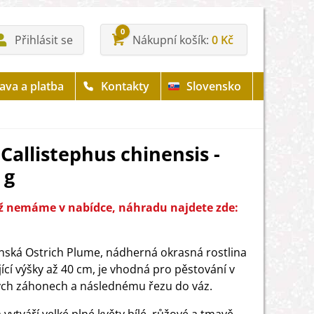
0
Přihlásit se
Nákupní košík
0 Kč
ava a platba
Kontakty
Slovensko
Callistephus chinensis -
 g
iž nemáme v nabídce, náhradu najdete zde:
ínská Ostrich Plume, nádherná okrasná rostlina
ící výšky až 40 cm, je vhodná pro pěstování v
ch záhonech a následnému řezu do váz.