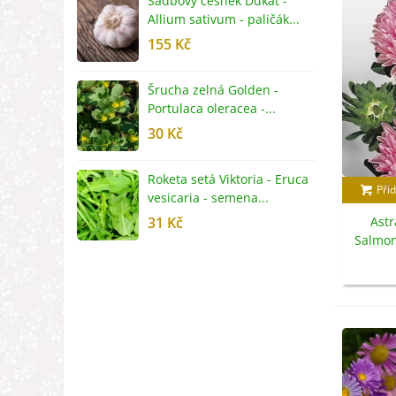
Sadbový česnek Dukát -
F
Allium sativum - paličák...
c
155 Kč
4
Šrucha zelná Golden -
G
Portulaca oleracea -...
S
30 Kč
5
Roketa setá Viktoria - Eruca
P
Přid
vesicaria - semena...
M
31 Kč
Astr
2
Salmon
chinen