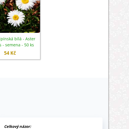
lpínská bílá - Aster
s - semena - 50 ks
54 Kč
Celkový názor: