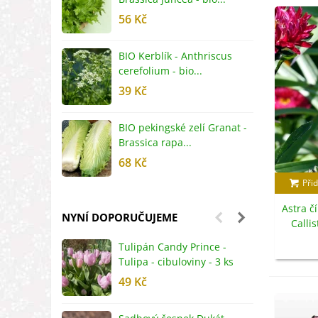
56 Kč
5
BIO Kerblík - Anthriscus
B
cerefolium - bio...
O
39 Kč
5
BIO pekingské zelí Granat -
B
Brassica rapa...
r
68 Kč
8
Přid
Astra č
NYNÍ DOPORUČUJEME
Calli
s
Tulipán Candy Prince -
J
Tulipa - cibuloviny - 3 ks
r
49 Kč
2