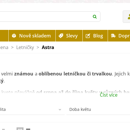
Nově skladem
Slevy
Blog
Dopr
mena
>
Letničky
>
Astra
 velmi
známou
a
oblíbenou letničkou či trvalkou
. Jejich
ký
.
a kvete převážně
od srpna až do října květy v různých b
Číst více
poté, co jsou ostatní květy odkvetlé. Hodí se zejména
na o
 Astru lze však pěstovat také jako
solitéru
.
lita
Doba květu
y se měly pěstovat na takových místech, kde je
dostatečn
ádherně kvést.