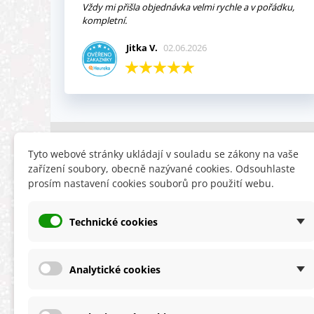
Vždy mi přišla objednávka velmi rychle a v pořádku,
kompletní.
Jitka V.
02.06.2026
INFORMACE
HLEDÁTE
Tyto webové stránky ukládají v souladu se zákony na vaše
zařízení soubory, obecně nazývané cookies. Odsouhlaste
Obchodní podmínky
Slevy
prosím nastavení cookies souborů pro použití webu.
Reklamační řád
Novinky
Ochrana osobních údajů
Nyní doporuču
Technické cookies
Cookies
Mapa stránek
ÚKZÚZ info a odkazy
Analytické cookies