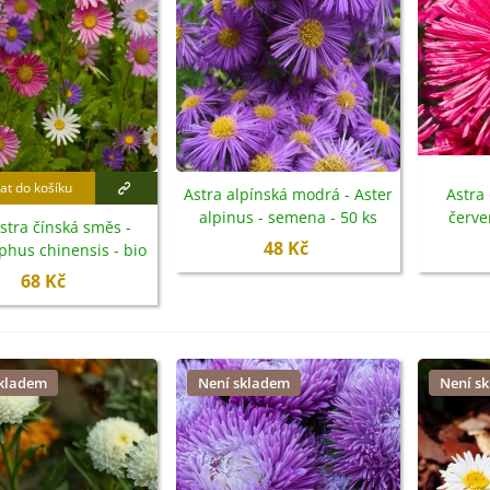
at do košíku
Astra alpínská modrá - Aster
Astra 
alpinus - semena - 50 ks
červe
stra čínská směs -
chinensi
48 Kč
ephus chinensis - bio
emena - 50 ks
68 Kč
skladem
Není skladem
Není s