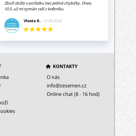
Zboží došlo v pořádku bez jediné chybičky. Dnes,
10.5. už mi tymián raší z květníku.
Vlasta K.
10.05.2026
T
KONTAKTY
ánka
O nás
y
info@zesemen.cz
Online chat (8 - 16 hod)
boží
cookies