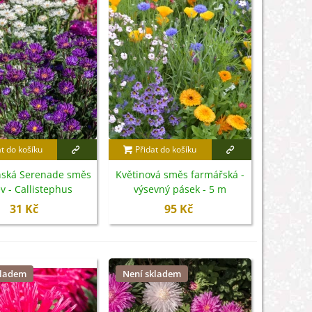
at do košíku
Přidat do košíku
ínská Serenade směs
Květinová směs farmářská -
v - Callistephus
výsevný pásek - 5 m
s - semena - 110 ks
31 Kč
95 Kč
kladem
Není skladem