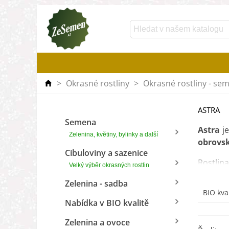
>
Okrasné rostliny
>
Okrasné rostliny - se
ASTRA
Semena
Astra
je
Zelenina, květiny, bylinky a další
obrovs
Cibuloviny a sazenice
Rostlin
Velký výběr okrasných rostlin
dlouho 
Zelenina - sadba
trvalky.
BIO kva
Nabídka v BIO kvalitě
Astry b
budou n
Zelenina a ovoce