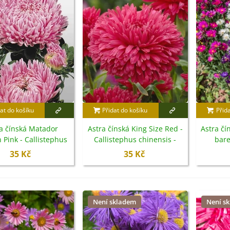
rézie růžová - Freesia -
ibuloviny - 3 ks
6 Kč
loxiníe Mont Blanc -
inningia - cibuloviny -...
8 Kč
omněnka alpská modrá -
at do košíku
Přidat do košíku
Přid
yosotis alpestris -...
a čínská Matador
9 Kč
Astra čínská King Size Red -
Astra č
 Pink - Callistephus
Callistephus chinensis -
bare
sis - semena - 50 ks
semena - 50 ks
chinensi
35 Kč
35 Kč
Není skladem
Není s