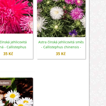
čínská jehlicovitá
Astra čínská jehlicovitá směs
ná - Callistephus
- Callistephus chinensis -
s - semena - 150 ks
semena - 150 ks
35 Kč
35 Kč
kladem