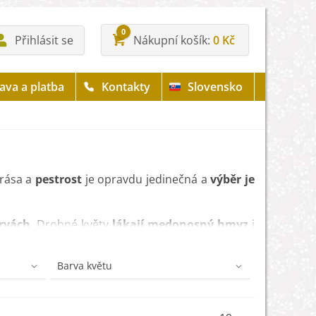
0
Přihlásit se
Nákupní košík
0 Kč
ava a platba
Kontakty
Slovensko
 krása a
pestrost
je opravdu jedinečná a
výběr je
arvách
. Drobné květy
lákají medonosný hmyz
i
krasné záhony a skalku
mezi ostatní letničky či
Barva květu
é množství slunečního záření
. Díky tomu vám