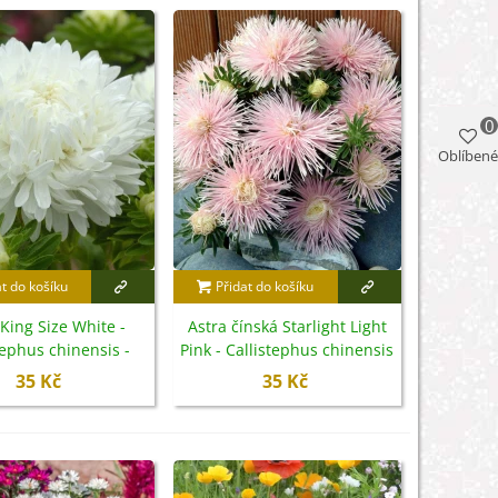
0
Oblíbené
at do košíku
Přidat do košíku
 King Size White -
Astra čínská Starlight Light
tephus chinensis -
Pink - Callistephus chinensis
emena - 50 ks
- semena - 50 ks
35 Kč
35 Kč