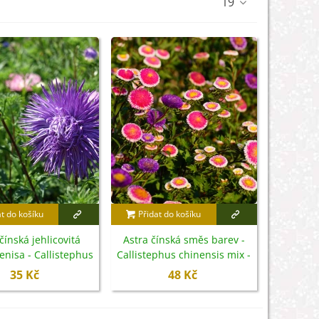
19
at do košíku
Přidat do košíku
čínská jehlicovitá
Astra čínská směs barev -
Denisa - Callistephus
Callistephus chinensis mix -
s - semena - 150 ks
semena - 80 ks
35 Kč
48 Kč