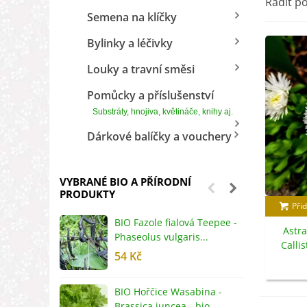
Řadit p
Semena na klíčky
Bylinky a léčivky
Louky a travní směsi
Pomůcky a příslušenství
Substráty, hnojiva, květináče, knihy aj.
Dárkové balíčky a vouchery
VYBRANÉ BIO A PŘÍRODNÍ
PRODUKTY
Přid
BIO Fazole fialová Teepee -
B
Astra
Phaseolus vulgaris...
R
Calli
54 Kč
5
s
BIO Hořčice Wasabina -
B
Brassica juncea - bio...
v