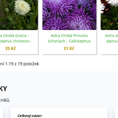
a čínská Gracia -
Astra čínská Princess
Astra a
stephus chinensis -
Scharlach - Callistephus
alpinu
emena - 150 ks
chinensis - semena - 50 ks
35 Kč
31 Kč
ní 1-19 z 19 položek
KY
níků.
Celkový názor: