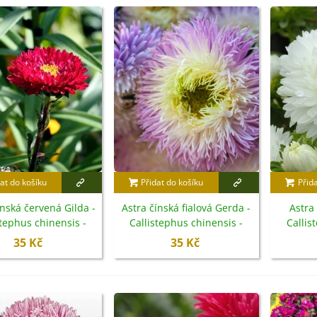
3 Kč
IO Bazalka pravá červená -
cimum basilicum -...
6 Kč
IO Stévie sladká - Stevia
ebaudiana - bio...
4 Kč
at do košíku
Přidat do košíku
Přid
ínská červená Gilda -
Astra čínská fialová Gerda -
Astra
stephus chinensis -
Callistephus chinensis -
Callis
emena - 150 ks
semena - 150 ks
s
35 Kč
35 Kč
etel zvrácený - Trifolium
esupinatum - semena...
7 Kč