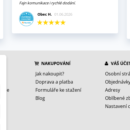
Fajn komunikace i rychlé dodání.
Obec H.
01.06.2026
NAKUPOVÁNÍ
VÁŠ ÚČE
Jak nakoupit?
Osobní str
Doprava a platba
Objednávk
jeme
Formuláře ke stažení
Adresy
Blog
Oblíbené z
Nastavení 