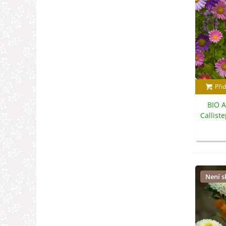
Přid
BIO A
Callist
s
Není 