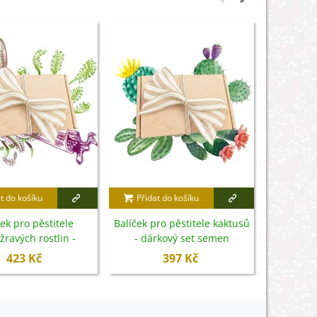
t do košíku
Přidat do košíku
Přidat
ek pro pěstitele
Balíček pro pěstitele kaktusů
Balíče
ravých rostlin -
- dárkový set semen
truhlíku 
kové set semen
423 Kč
397 Kč