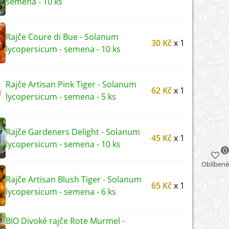
semena - 10 ks
Rajče Coure di Bue - Solanum
30 Kč
x 1
lycopersicum - semena - 10 ks
Rajče Artisan Pink Tiger - Solanum
62 Kč
x 1
lycopersicum - semena - 5 ks
Rajče Gardeners Delight - Solanum
45 Kč
x 1
lycopersicum - semena - 10 ks
0
Oblíbené
Rajče Artisan Blush Tiger - Solanum
65 Kč
x 1
lycopersicum - semena - 6 ks
BIO Divoké rajče Rote Murmel -