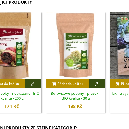
JÍCÍ PRODUKTY
at do košíku
Přidat do košíku
Přida
boby - nepražené - BIO
Borovicové pupeny - prášek -
Jak na vyv
kvalita - 200 g
BIO kvalita - 30 g
171 Kč
198 Kč
NÍ PRODUKTY ZE STEJNÉ KATEGORIE: