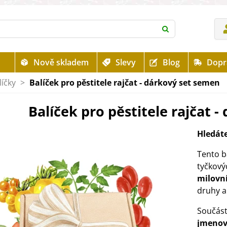
Nově skladem
Slevy
Blog
Dopr
íčky
>
Balíček pro pěstitele rajčat - dárkový set semen
Balíček pro pěstitele rajčat 
Hledáte
Tento b
tyčkový
milovní
druhy a
Součást
jmeno