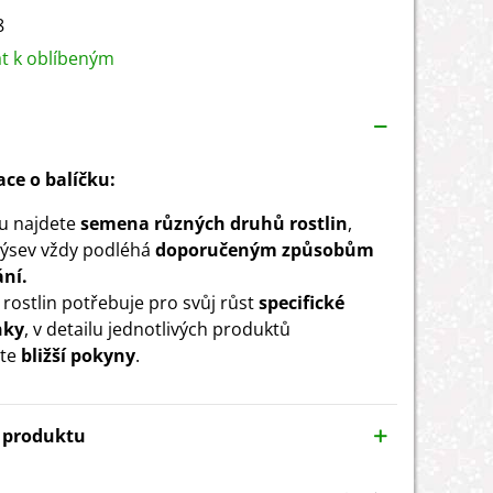
8
at k oblíbeným
ce o balíčku:
ku najdete
semena různých druhů rostlin
,
 výsev vždy podléhá
doporučeným způsobům
ní.
 rostlin potřebuje pro svůj růst
specifické
nky
, v detailu jednotlivých produktů
te
bližší pokyny
.
y produktu