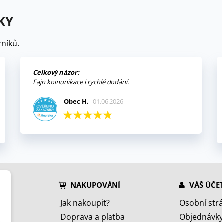
KY
níků.
Celkový názor:
Fajn komunikace i rychlé dodání.
Obec H.
01.06.2026
NAKUPOVÁNÍ
VÁŠ ÚČE
Jak nakoupit?
Osobní str
Doprava a platba
Objednávk