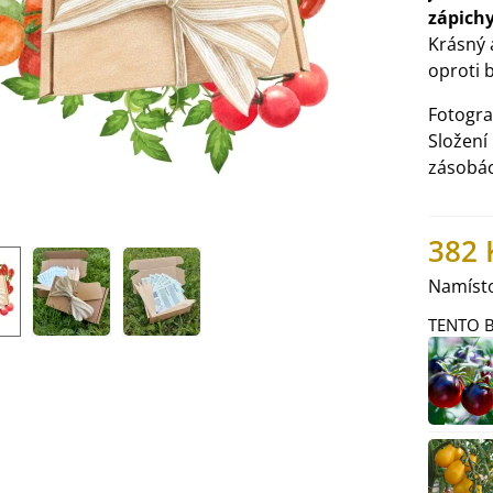
zápich
Krásný 
oproti 
Fotograf
Složení 
zásobá
382 
Namísto
TENTO B
IO Ředkev bílá Laurin -
aphanus sativus - bio...
4 Kč
IO Mangold duhový - Beta
ulgaris - bio semena...