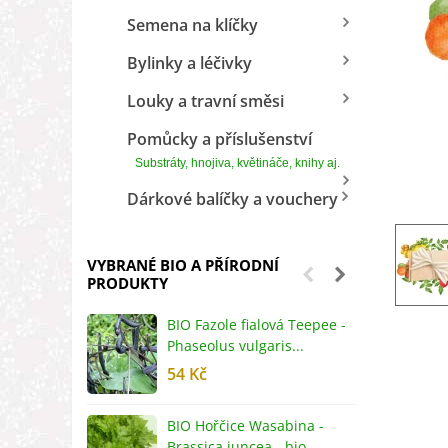
Semena na klíčky
Bylinky a léčivky
Louky a travní směsi
Pomůcky a příslušenství
Substráty, hnojiva, květináče, knihy aj.
Dárkové balíčky a vouchery
VYBRANÉ BIO A PŘÍRODNÍ
PRODUKTY
BIO Fazole fialová Teepee -
B
Phaseolus vulgaris...
R
54 Kč
5
BIO Hořčice Wasabina -
B
Brassica juncea - bio...
v