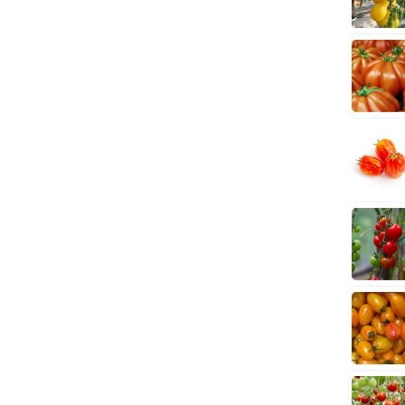
3 Kč
IO Bazalka pravá červená -
cimum basilicum -...
6 Kč
IO Stévie sladká - Stevia
ebaudiana - bio...
4 Kč