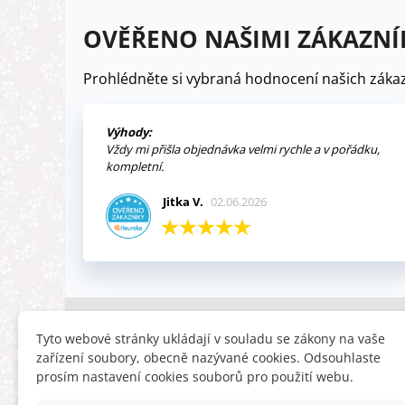
OVĚŘENO NAŠIMI ZÁKAZNÍ
Prohlédněte si vybraná hodnocení našich zákaz
Výhody:
Vždy mi přišla objednávka velmi rychle a v pořádku,
kompletní.
Jitka V.
02.06.2026
INFORMACE
HLEDÁTE
Tyto webové stránky ukládají v souladu se zákony na vaše
zařízení soubory, obecně nazývané cookies. Odsouhlaste
Obchodní podmínky
Slevy
prosím nastavení cookies souborů pro použití webu.
Reklamační řád
Novinky