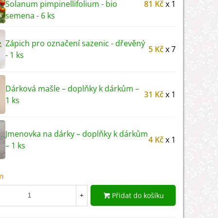
Solanum pimpinellifolium - bio
81 Kč
x 1
semena - 6 ks
Zápich pro označení sazenic - dřevěný
5 Kč
x 7
- 1 ks
Dárková mašle – doplňky k dárkům –
31 Kč
x 1
1 ks
Jmenovka na dárky – doplňky k dárkům
4 Kč
x 1
– 1 ks
m
Přidat do košíku
+