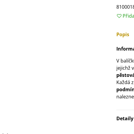
810001
Přid
Popis
Informa
V balíč
jejichž
pěstová
Každá z
podmí
nalezne
Detail