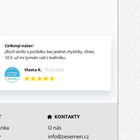
Celkový názor:
Zboží došlo v pořádku bez jediné chybičky. Dnes,
10.5. už mi tymián raší z květníku.
Vlasta K.
10.05.2026
T
KONTAKTY
ánka
O nás
y
info@zesemen.cz