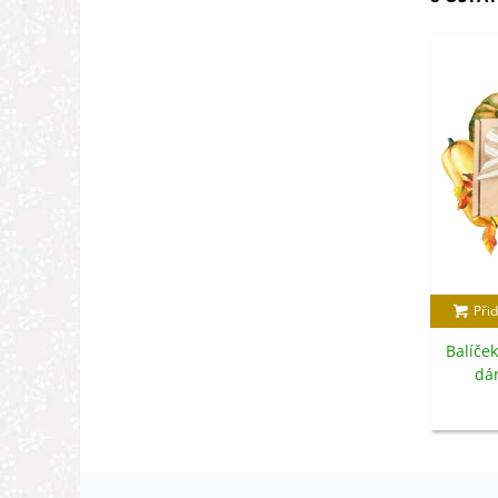
Přid
Balíček
dá