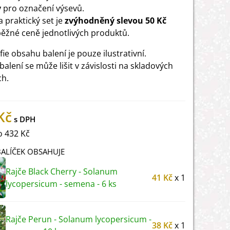
y
pro označení výsevů.
a praktický set je
zvýhodněný slevou 50 Kč
běžné ceně jednotlivých produktů.
ie obsahu balení je pouze ilustrativní.
balení se může lišit v závislosti na skladových
ch.
Kč
 432 Kč
ALÍČEK OBSAHUJE
Rajče Black Cherry - Solanum
41 Kč
x 1
lycopersicum - semena - 6 ks
Rajče Perun - Solanum lycopersicum -
38 Kč
x 1