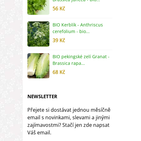
56 Kč
5
BIO Kerblík - Anthriscus
B
cerefolium - bio...
O
39 Kč
5
BIO pekingské zelí Granat -
B
Brassica rapa...
r
68 Kč
8
NEWSLETTER
Přejete si dostávat jednou měsíčně
email s novinkami, slevami a jinými
zajímavostmi? Stačí jen zde napsat
Váš email.