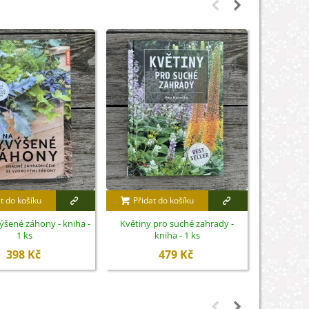
t do košíku
Přidat do košíku
Přidat
ýšené záhony - kniha -
Květiny pro suché zahrady -
Dárkový 
1 ks
kniha - 1 ks
ho
398 Kč
479 Kč