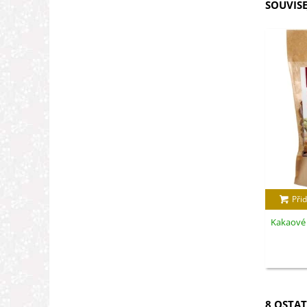
SOUVISE
Přid
Kakaové 
8 OSTAT