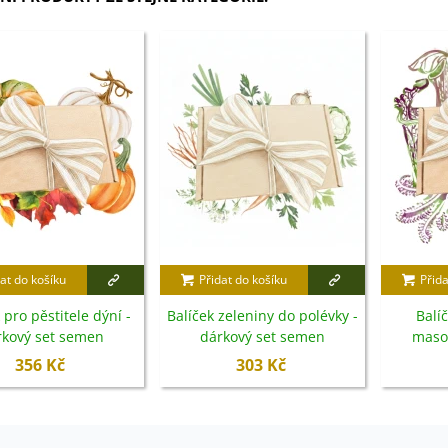
at do košíku
Přidat do košíku
Přida
 pro pěstitele dýní -
Balíček zeleniny do polévky -
Balíč
rkový set semen
dárkový set semen
masož
dár
356 Kč
303 Kč