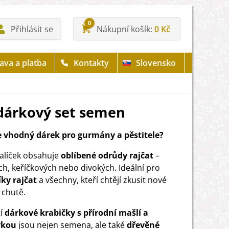
0
Přihlásit se
Nákupní košík
0 Kč
ava a platba
Kontakty
Slovensko
- dárkový set semen
 vhodný dárek pro gurmány a pěstitele?
alíček obsahuje
oblíbené odrůdy rajčat
–
ch, keříčkových nebo divokých. Ideální pro
ky rajčat
a všechny, kteří chtějí zkusit nové
 chutě.
í
dárkové krabičky s přírodní mašlí a
vkou
jsou nejen semena, ale také
dřevěné