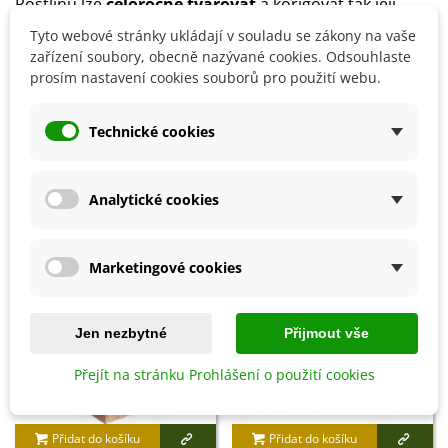
Rostlinu lze
celoročně tvarovat
a korigovat tak její
velikost.
Tyto webové stránky ukládají v souladu se zákony na vaše
zařízení soubory, obecně nazývané cookies. Odsouhlaste
prosím nastavení cookies souborů pro použití webu.
Detaily produktu
Technické cookies
SOUVISEJÍCÍ PRODUKTY
Analytické cookies
Marketingové cookies
Jen nezbytné
Přijmout vše
Přejít na stránku Prohlášení o použití cookies
Přidat do košíku
Přidat do košíku