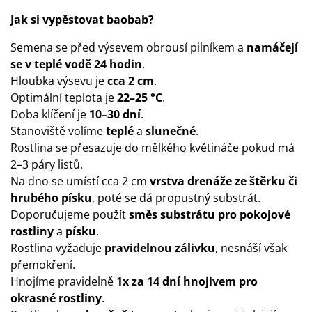
Jak si vypěstovat baobab?
Semena se před výsevem obrousí pilníkem a
namáčejí
se v teplé vodě 24 hodin
.
Hloubka výsevu je
cca 2 cm
.
Optimální teplota je
22–25 °C
.
Doba klíčení je
10–30 dní
.
Stanoviště volíme
teplé
a
slunečné
.
Rostlina se přesazuje do mělkého květináče pokud má
2–3 páry listů.
Na dno se umístí cca 2 cm
vrstva drenáže ze štěrku či
hrubého písku
, poté se dá propustný substrát.
Doporučujeme použít
směs substrátu pro pokojové
rostliny
a
písku
.
Rostlina vyžaduje
pravidelnou zálivku
, nesnáší však
přemokření.
Hnojíme pravidelně
1x za 14 dní hnojivem pro
okrasné rostliny
.