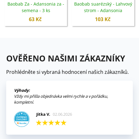
Baobab Za - Adansonia za -
Baobab suarézský - Lahvový
semena - 3 ks
strom - Adansonia
suarezensis - semena - 2 ks
63 Kč
103 Kč
OVĚŘENO NAŠIMI ZÁKAZNÍKY
Prohlédněte si vybraná hodnocení našich zákazníků.
Výhody:
Vždy mi přišla objednávka velmi rychle a v pořádku,
kompletní.
Jitka V.
02.06.2026