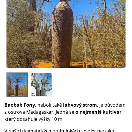
Baobab Fony
, neboli také
lahvový strom
, je původem
z ostrova Madagaskar. Jedná se
o nejmenší kultivar
,
který dosahuje výšky 10 m.
V našich klimatických podmínkách se pěstuje jako