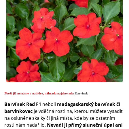
Zboží již nemáme v nabídce, náhradu najdete zde:
Barvínek
Barvínek Red F1
neboli
madagaskarský barvínek či
barvínkovec
je vděčná rostlina, kterou můžete vysadit
na osluněné skalky či jiná místa, kde by se ostatním
rostlinám nedařilo.
Nevadí jí přímý sluneční úpal ani