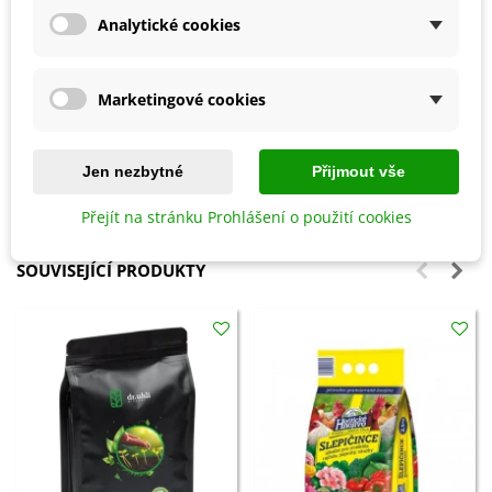
Doporučujeme rostlinu
1x za 14 dní přihnojit
, podpoří
Analytické cookies
se tím zdravý růst rostliny a kvetení.
Rostlina se často pěstuje jako letnička, ale ji
ale
celoročně pěstovat doma nebo jako přenosnou
Marketingové cookies
rostlinu v nádobě
.
Jen nezbytné
Přijmout vše
Detaily produktu
Přejít na stránku Prohlášení o použití cookies
SOUVISEJÍCÍ PRODUKTY