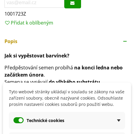
1001723Z
Přidat k oblíbeným
Popis
Jak si vypěstovat barvínek?
Předpěstování semen probíhá
na konci ledna nebo
začátkem února
.
Semena se vysévají
do vlhkého substrátu
.
Semena klíčí při
pokojové teplotě
.
Tyto webové stránky ukládají v souladu se zákony na vaše
Sazenice se přesazují v druhé polovině května.
zařízení soubory, obecně nazývané cookies. Odsouhlaste
Stanoviště volíme
na plném slunci nebo v polostínu
.
prosím nastavení cookies souborů pro použití webu.
Půda by měla být
prokypřená a smíchaná s
kompostem či listovkou
.
Technické cookies
Rostlina nevyžaduje pravidelnou zálivku a nevadí jí
přímý sluneční úpal.