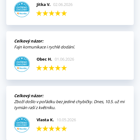
Jitka V.
02.06.2026
Celkový názor:
Fajn komunikace i rychlé dodání.
Obec H.
01.06.2026
Celkový názor:
Zboží došlo v pořádku bez jediné chybičky. Dnes, 10.5. už mi
tymián raší z květníku.
Vlasta K.
10.05.2026