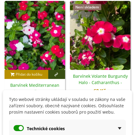
Není skladem
Přidat do košíku
Barvínek Volante Burgundy
Halo - Catharanthus -
Barvínek Mediterranean
semena - 30 ks
62 Kč
Mix F1 - Mediterranean -
semena - 30 ks
Tyto webové stránky ukládají v souladu se zákony na vaše
83 Kč
zařízení soubory, obecně nazývané cookies. Odsouhlaste
prosím nastavení cookies souborů pro použití webu.
Není skladem
Není skladem
Technické cookies