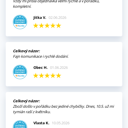
Vždy mi přišla objednávka velmi rychle a v pořádku,
kompletní.
Jitka V.
02.06.2026
Celkový názor:
Fajn komunikace i rychlé dodání.
Obec H.
01.06.2026
Celkový názor:
Zboží došlo v pořádku bez jediné chybičky. Dnes, 10.5. už mi
tymián raší z květníku.
Vlasta K.
10.05.2026