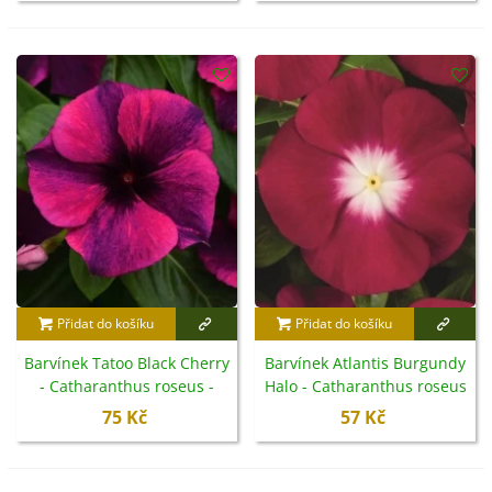
Přidat do košíku
Přidat do košíku
Barvínek Tatoo Black Cherry
Barvínek Atlantis Burgundy
- Catharanthus roseus -
Halo - Catharanthus roseus
semena barvínku - 30 ks
- semena barvínku - 30 ks
75 Kč
57 Kč