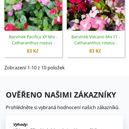
Barvínek Pacifica XP Mix -
Barvínek Volcano Mix F1 -
Catharanthus roseus -
Catharanthus roseus -
semena barvínku - 30 ks
semena - 30 ks
83 Kč
83 Kč
Zobrazení 1-10 z 10 položek
OVĚŘENO NAŠIMI ZÁKAZNÍKY
Prohlédněte si vybraná hodnocení našich zákazníků.
Výhody: