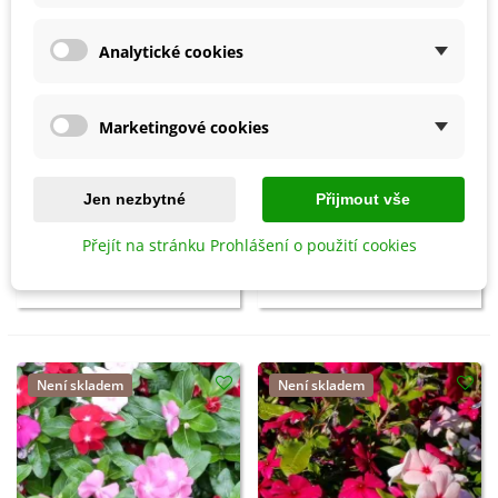
Analytické cookies
Marketingové cookies
Jen nezbytné
Přijmout vše
Barvínek Tatoo Raspberry -
Barvínek Tatoo Tangerine -
Přejít na stránku Prohlášení o použití cookies
Catharanthus roseus -
Catharanthus roseus -
semena barvínku - 30 ks
semena barvínku - 30 ks
75 Kč
75 Kč
Není skladem
Není skladem