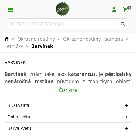
0
>
Okrasné rostliny
>
Okrasné rostliny - semena
>
Letničky
>
Barvínek
BARVÍNEK
Barvínek
, znám také jako
katarantus
, je
pěstitelsky
nenáročná rostlina
původem z tropických oblastí
Madagaskaru. I přes svůj původ, se rostlině v našich
Číst více
klimatických podmínkách daří velmi dobře. Ve své
domovině se jedná o trvalku, u nás se pěstuje spíše
BIO kvalita
jako
letnička
.
Doba květu
Hodí se k pěstování nejen
na okrajem záhonku
, ale
Barva květu
také
do
truhlíku
či květináče
. Kromě toho lze