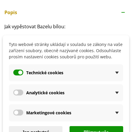
Popis
Jak vypěstovat Bazelu bílou:
Výsev semen můžeme provádět celoročně
Tyto webové stránky ukládají v souladu se zákony na vaše
Vzdálenost řad by měla být 15 - 20 centimetrů
zařízení soubory, obecně nazývané cookies. Odsouhlaste
Stanoviště volíme slunečné až polostinné, chráněné
prosím nastavení cookies souborů pro použití webu.
před větrem
Půda by měl měla být výživná a propustná
Technické cookies
Klíčení trvá zpravidla 2 - 8 týdnů
Analytické cookies
Detaily produktu
SOUVISEJÍCÍ PRODUKTY
Marketingové cookies
Jen nezbytné
Přijmout vše