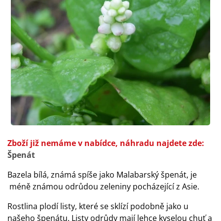
Zboží již nemáme v nabídce, náhradu najdete zde:
Špenát
Bazela bílá, známá spíše jako Malabarský špenát, je
méně známou odrůdou zeleniny pocházející z Asie.
Rostlina plodí listy, které se sklízí podobně jako u
našeho špenátu. Listy odrůdy mají lehce kyselou chuť a