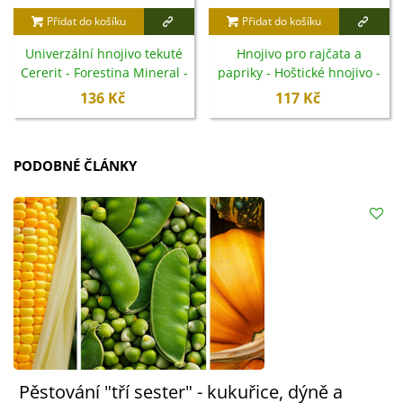
Přidat do košíku
Přidat do košíku
Univerzální hnojivo tekuté
Hnojivo pro rajčata a
Cererit - Forestina Mineral -
papriky - Hoštické hnojivo -
1 l
500 ml
136 Kč
117 Kč
PODOBNÉ ČLÁNKY
Pěstování "tří sester" - kukuřice, dýně a