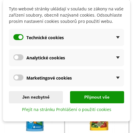
Tyto webové stránky ukládají v souladu se zákony na vaše
Přidat do košíku
Přidat do košíku
zařízení soubory, obecně nazývané cookies. Odsouhlaste
prosím nastavení cookies souborů pro použití webu.
České organické hnojivo -
Hnojivo Rostík - sypké - 1 l
Hnojík - 300 ml
74 Kč
111 Kč
Technické cookies
8 OSTATNÍ PRODUKTY ZE STEJNÉ KATEGORIE:
Analytické cookies
Marketingové cookies
Jen nezbytné
Přijmout vše
Přejít na stránku Prohlášení o použití cookies