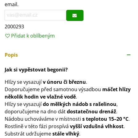
email.
2000293
Přidat k oblíbeným
Popis
Jak si vypěstovat begonii?
Hlízy se vysazují
v únoru či březnu
.
Doporučujeme před samotnou výsadbou
máčet hlízy
několik hodin ve vlažné vodě
.
Hlízy se vysazují
do mělkých nádob s rašelinou
,
doporučujeme na dno dát
dostatečnou drenáž
.
Nádobu uchováváme v místnosti
s teplotou 15–20 °C
.
Rostlině v této fázi prospívá
vyšší vzdušná vlhkost
.
Substrát udržujeme
stále vlhký
.