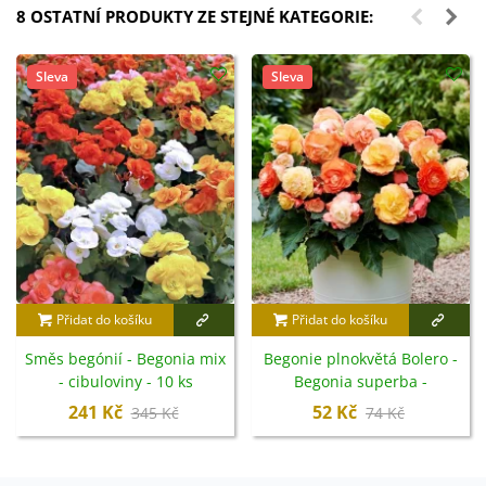
8 OSTATNÍ PRODUKTY ZE STEJNÉ KATEGORIE:
Sleva
Sleva
Přidat do košíku
Přidat do košíku
Směs begónií - Begonia mix
Begonie plnokvětá Bolero -
- cibuloviny - 10 ks
Begonia superba -
cibuloviny - 2 ks
241 Kč
52 Kč
345 Kč
74 Kč