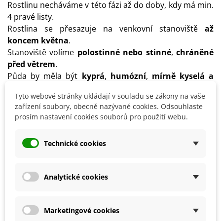
Rostlinu necháváme v této fázi až do doby, kdy má min.
4 pravé listy.
Rostlina se přesazuje na venkovní stanoviště
až
koncem května
.
Stanoviště volíme
polostinné nebo stinné
,
chráněné
před větrem
.
Půda by měla být
kyprá
,
humózní
,
mírně kyselá a
stále vlhká
.
Tyto webové stránky ukládají v souladu se zákony na vaše
Rostlinu pravidelně přihnojujeme od jara do léta
zařízení soubory, obecně nazývané cookies. Odsouhlaste
hnojivem podporující kvetení.
prosím nastavení cookies souborů pro použití webu.
Hnojení se omezí až koncem léta.
Před příchodem prvních mrazíků hlízy
vyjměte ze
Technické cookies
země
,
očistěte a nechte zaschnout
.
Takto připravené hlízy se
uchovávají v nádobě s
vlhkou rašelinou při teplotě okolo 6 °C
.
Analytické cookies
Detaily produktu
Marketingové cookies