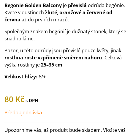
Begonie Golden
Balcony
je
převislá
odrůda begónie.
Kvete v odstínech
žluté
,
oranžové a červené
od
června
až do prvních mrazů.
Společným znakem begónií je dužnatý stonek, který se
snadno láme.
Pozor, u této odrůdy jsou převislé pouze květy, jinak
rostlina roste vzpřímeně směrem nahoru
. Celková
výška rostliny je
25–35 cm
.
Velikost hlízy:
6/+
80 Kč
Předobjednávka
Upozorníme vás, až produkt bude skladem. Vložte váš