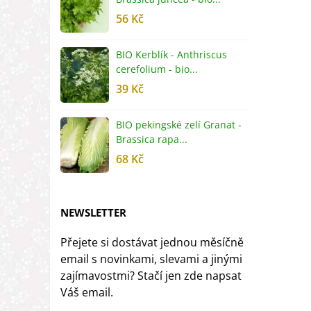
56 Kč
5
BIO Kerblík - Anthriscus
B
cerefolium - bio...
O
39 Kč
5
BIO pekingské zelí Granat -
B
Brassica rapa...
r
68 Kč
8
NEWSLETTER
Přejete si dostávat jednou měsíčně
email s novinkami, slevami a jinými
zajímavostmi? Stačí jen zde napsat
Váš email.