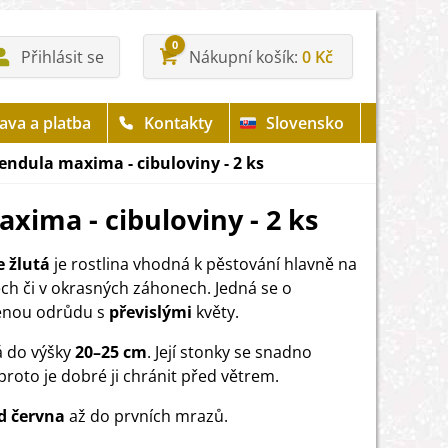
0
Přihlásit se
Nákupní košík
0 Kč
ava a platba
Kontakty
Slovensko
endula maxima - cibuloviny - 2 ks
xima - cibuloviny - 2 ks
 žlutá
je rostlina vhodná k pěstování hlavně na
ch či v okrasných záhonech. Jedná se o
enou odrůdu s
převislými
květy.
 do výšky
20–25
cm
. Její stonky se snadno
proto je dobré ji chránit před větrem.
d června
až do prvních mrazů.