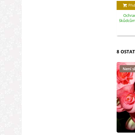
Přid
Ochran
škůdcům -
8 OSTAT
Není 