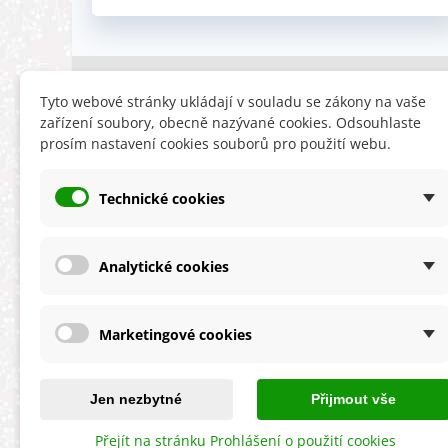
INFORMACE
HLEDÁTE
Tyto webové stránky ukládají v souladu se zákony na vaše
zařízení soubory, obecně nazývané cookies. Odsouhlaste
Obchodní podmínky
Slevy
prosím nastavení cookies souborů pro použití webu.
Reklamační řád
Novinky
Ochrana osobních údajů
Nyní doporuču
Technické cookies
Cookies
Mapa stránek
ÚKZÚZ info a odkazy
Analytické cookies
Marketingové cookies
★★★★★
4,9 celková spokojenost
s obchodem
Jen nezbytné
Přijmout vše
Přejít na stránku Prohlášení o použití cookies