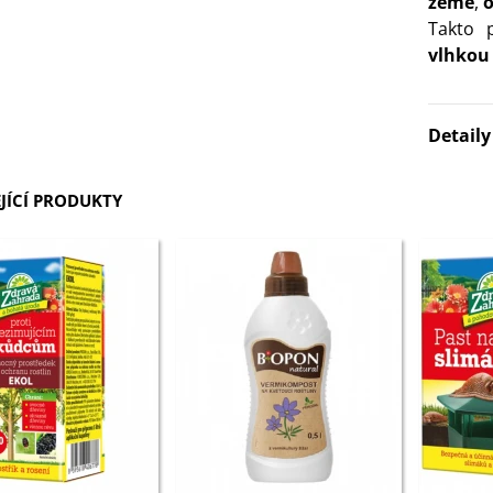
země
,
o
Takto 
vlhkou 
Detail
JÍCÍ PRODUKTY