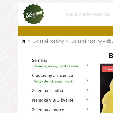
>
Okrasné rostliny
>
Okrasné rostliny – cib
B
Semena
Zelenina, květiny, bylinky a další
Sleva
Cibuloviny a sazenice
Velký výběr okrasných rostlin
Zelenina - sadba
Nabídka v BIO kvalitě
Zelenina a ovoce