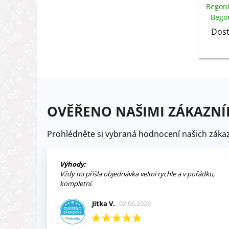
Begoni
Begon
c
Dost
OVĚŘENO NAŠIMI ZÁKAZNÍ
Prohlédněte si vybraná hodnocení našich zákaz
Výhody:
Vždy mi přišla objednávka velmi rychle a v pořádku,
kompletní.
Jitka V.
02.06.2026