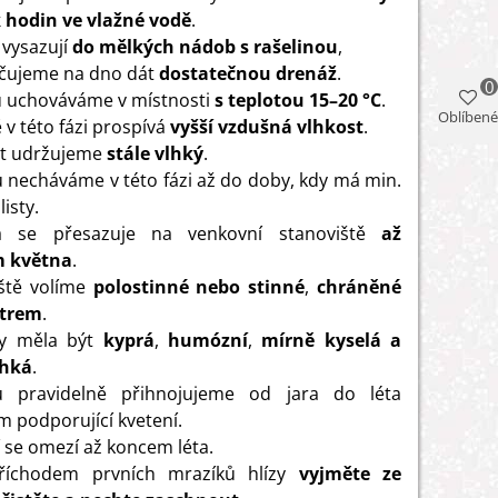
 hodin ve vlažné vodě
.
 vysazují
do mělkých nádob s rašelinou
,
čujeme na dno dát
dostatečnou drenáž
.
0
 uchováváme v místnosti
s teplotou 15–20 °C
.
Oblíbené
 v této fázi prospívá
vyšší vzdušná vlhkost
.
t udržujeme
stále vlhký
.
u necháváme v této fázi až do doby, kdy má min.
listy.
na se přesazuje na venkovní stanoviště
až
 května
.
ště volíme
polostinné nebo stinné
,
chráněné
ětrem
.
y měla být
kyprá
,
humózní
,
mírně kyselá a
lhká
.
nu pravidelně přihnojujeme od jara do léta
m podporující kvetení.
 se omezí až koncem léta.
říchodem prvních mrazíků hlízy
vyjměte ze