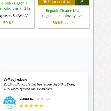
Přidat do košíku
Přidat
ie bílá - Begonia
- cibuloviny - 2 ks
Begonie Picotee bílá -
Směs beg
upnost 02/2027
Begonia - cibuloviny - 2 ks
- cib
59 Kč
50 Kč
24
72 Kč
Celkový názor:
Zboží došlo v pořádku bez jediné chybičky. Dnes,
10.5. už mi tymián raší z květníku.
Vlasta K.
10.05.2026