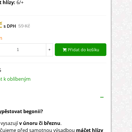
t hlízy:
6/+
č
59 Kč
m
Přidat do košíku
+
5
at k oblíbeným
vypěstovat begonii?
 vysazují
v únoru či březnu
.
čujeme před samotnou výsadbou
máčet hlízy