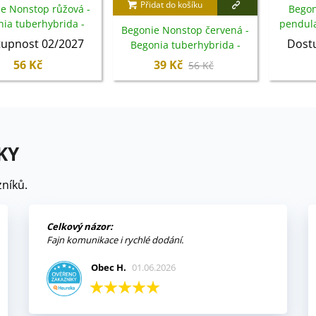
Přidat do košíku
e Nonstop růžová -
Begon
ia tuberhybrida -
pendula 
Begonie Nonstop červená -
ibuloviny - 2 ks
upnost 02/2027
Dost
Begonia tuberhybrida -
cibuloviny - 2 ks
56 Kč
39 Kč
56 Kč
KY
níků.
Celkový názor:
Fajn komunikace i rychlé dodání.
Obec H.
01.06.2026