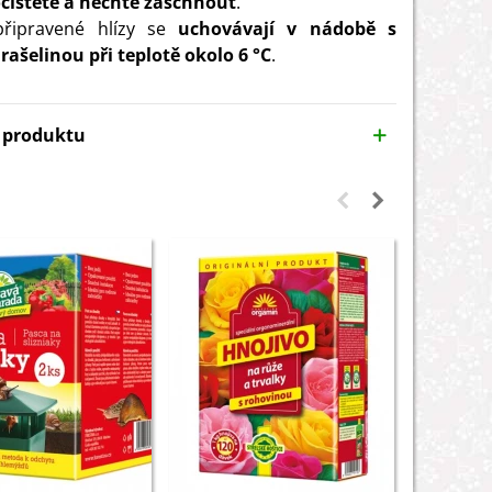
čistěte a nechte zaschnout
.
připravené hlízy se
uchovávají v nádobě s
rašelinou při teplotě okolo 6 °C
.
y produktu