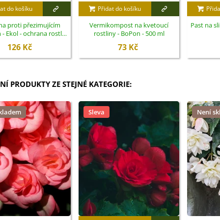
at do košíku
Přidat do košíku
Přida
a proti přezimujícím
Vermikompost na kvetoucí
Past na sl
 Ekol - ochrana rostlin
rostliny - BoPon - 500 ml
- 100 ml
126 Kč
73 Kč
NÍ PRODUKTY ZE STEJNÉ KATEGORIE:
skladem
Sleva
Není s