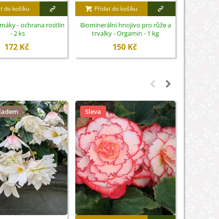
t do košíku
Přidat do košíku
Přidat
imáky - ochrana rostlin
Biominerální hnojivo pro růže a
Nůžky na 
- 2 ks
trvalky - Orgamin - 1 kg
S
172 Kč
150 Kč
kladem
Sleva
Sleva