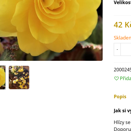
Velikos
42 K
Sklade
-
200024
Přid
IO Ředkev bílá Laurin -
Popis
aphanus sativus - bio...
4 Kč
Jak si 
Hlízy se
IO Mangold duhový - Beta
Doporu
ulgaris - bio semena...