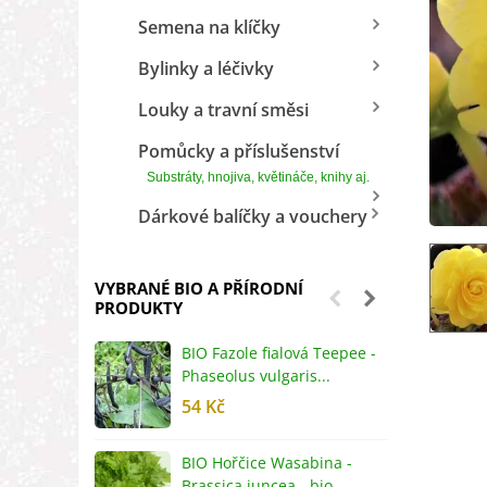
Semena na klíčky
Bylinky a léčivky
Louky a travní směsi
Pomůcky a příslušenství
Substráty, hnojiva, květináče, knihy aj.
Dárkové balíčky a vouchery
VYBRANÉ BIO A PŘÍRODNÍ
PRODUKTY
BIO Fazole fialová Teepee -
B
Phaseolus vulgaris...
R
54 Kč
5
BIO Hořčice Wasabina -
B
Brassica juncea - bio...
v