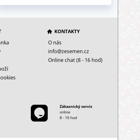
T
KONTAKTY
ánka
O nás
y
info@zesemen.cz
Online chat (8 - 16 hod)
boží
cookies
Zákaznický servis
online
8 - 16 hod