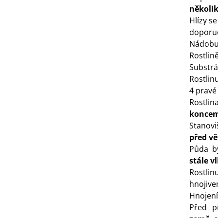
několik
3 Kč
Hlízy se
doporu
IO Bazalka pravá červená -
Nádobu
cimum basilicum -...
Rostlině
6 Kč
Substrá
Rostlin
IO Stévie sladká - Stevia
4 pravé 
ebaudiana - bio...
Rostli
4 Kč
koncem
Stanovi
před v
Půda b
stále v
Rostli
hnojive
Hnojení
Před p