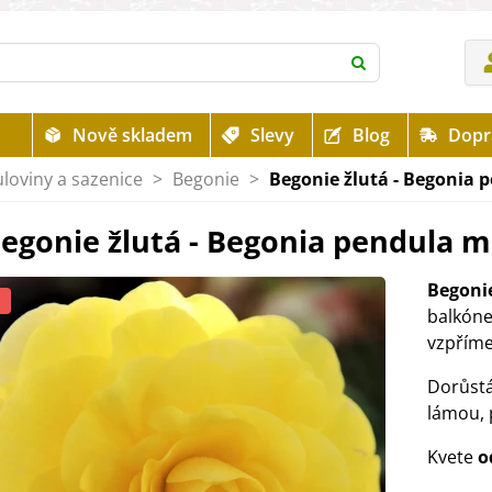
Nově skladem
Slevy
Blog
Dopr
uloviny a sazenice
>
Begonie
>
Begonie žlutá - Begonia p
egonie žlutá - Begonia pendula ma
Begonie
balkóne
vzpřím
Dorůstá
lámou, 
Kvete
o