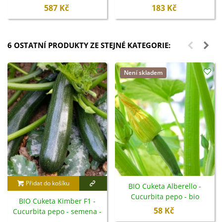
587 Kč
183 Kč
6 OSTATNÍ PRODUKTY ZE STEJNÉ KATEGORIE:
Není skladem
Přidat do košíku
BIO Cuketa Alberello -
Cucurbita pepo - bio
BIO Cuketa Kimber F1 -
semena - 5 ks
58 Kč
Cucurbita pepo - semena -
5 ks