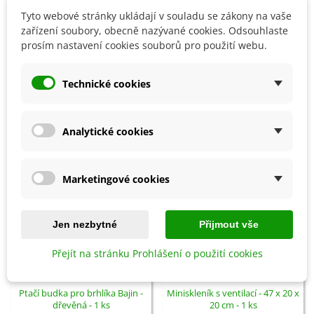
Tyto webové stránky ukládají v souladu se zákony na vaše
zařízení soubory, obecně nazývané cookies. Odsouhlaste
Detaily produktu
prosím nastavení cookies souborů pro použití webu.
SOUVISEJÍCÍ PRODUKTY
Technické cookies
Analytické cookies
Marketingové cookies
Jen nezbytné
Přijmout vše
Přejít na stránku Prohlášení o použití cookies
Přidat do košíku
Přidat do košíku
Ptačí budka pro brhlíka Bajin -
Miniskleník s ventilací - 47 x 20 x
dřevěná - 1 ks
20 cm - 1 ks