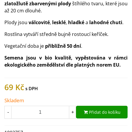
zlatožlutě zbarvenými plody
štíhlého tvaru, které jsou
až 20 cm dlouhé.
Plody jsou
válcovité
,
lesklé
,
hladké
a
lahodné chuti
.
Rostlina vytváří středně bujně rostoucí keříček.
Vegetační doba je
přibližně 50 dní
.
Semena jsou v bio kvalitě, vypěstována v rámci
ekologického zemědělství dle platných norem EU.
69 Kč
Skladem
Přidat do košíku
-
+