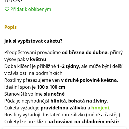
1003757
Přidat k oblíbeným
Popis
Jak si vypěstovat cuketu?
Předpěstování provádíme
od března do dubna
, přímý
výsev pak
v květnu
.
Doba klíčení je přibližně
1–2 týdny
, ale může být i delší
v závislosti na podmínkách.
Rostliny přesazujeme ven
v druhé polovině května
.
Ideální spon je
100 x 100 cm
.
Stanoviště volíme
slunečné
.
Půda je nejvhodnější
hlinitá
,
bohatá na živiny
.
Cuketa vyžaduje
pravidelnou zálivku
a
hnojení
.
Rostliny vyžadují dostatečnou zálivku (méně a častěji).
Cukety lze po sklizni
uchovávat na chladném místě
.