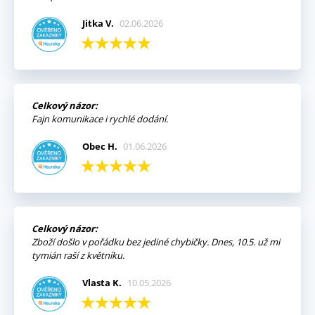
Jitka V.
02.06.2026
Celkový názor:
Fajn komunikace i rychlé dodání.
Obec H.
01.06.2026
Celkový názor:
Zboží došlo v pořádku bez jediné chybičky. Dnes, 10.5. už mi
tymián raší z květníku.
Vlasta K.
10.05.2026