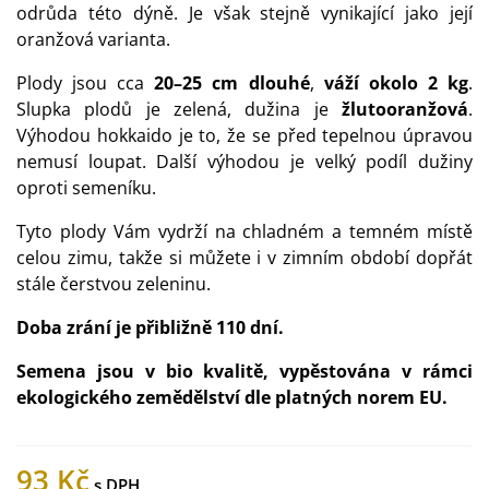
odrůda této dýně. Je však stejně vynikající jako její
oranžová varianta.
Plody jsou cca
20–25 cm dlouhé
,
váží okolo 2 kg
.
Slupka plodů je zelená, dužina je
žlutooranžová
.
Výhodou hokkaido je to, že se před tepelnou úpravou
nemusí loupat. Další výhodou je velký podíl dužiny
oproti semeníku.
Tyto plody Vám vydrží na chladném a temném místě
celou zimu, takže si můžete i v zimním období dopřát
stále čerstvou zeleninu.
Doba zrání je přibližně 110 dní.
Semena jsou v bio kvalitě, vypěstována v rámci
ekologického zemědělství dle platných norem EU.
93 Kč