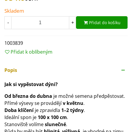
Skladem
Přidat do košíku
-
+
1003839
Přidat k oblíbeným
Popis
Jak si vypěstovat dýni?
Od března do dubna
je možné semena předpěstovat.
Přímé výsevy se provádějí
v květnu
.
Doba klíčení
je zpravidla
1–2 týdny
.
Ideální spon je
100 x 100 cm
.
Stanoviště volíme
slunečné
.
Půda by měla být
hlinitá
,
výživná,
je vhodné na zimu