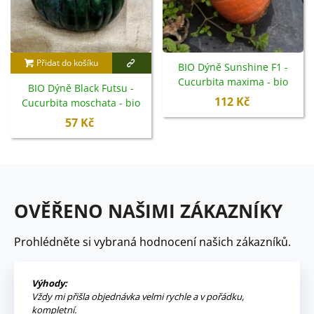
Přidat do košíku
BIO Dýně Sunshine F1 -
Cucurbita maxima - bio
BIO Dýně Black Futsu -
semena - 6 ks
112 Kč
Cucurbita moschata - bio
semena - 7 ks
57 Kč
OVĚŘENO NAŠIMI ZÁKAZNÍKY
Prohlédněte si vybraná hodnocení našich zákazníků.
Výhody:
Vždy mi přišla objednávka velmi rychle a v pořádku,
kompletní.