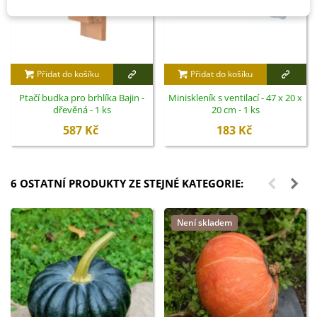
Přidat do košíku
Přidat do košíku
Ptačí budka pro brhlíka Bajin -
Miniskleník s ventilací - 47 x 20 x
dřevěná - 1 ks
20 cm - 1 ks
587 Kč
183 Kč
6 OSTATNÍ PRODUKTY ZE STEJNÉ KATEGORIE:
Není skladem