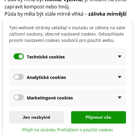
zapravit kompost nebo hnůj.
Půda by měla být stále mírně vlhká –
zálivka mírnější
a častější
.
Tyto webové stránky ukládají v souladu se zákony na vaše
Vhodné přihnojovat hnojivy či kompostem.
zařízení soubory, obecně nazývané cookies. Odsouhlaste
Tykve lze
uchovávat na chladném místě
poměrně
prosím nastavení cookies souborů pro použití webu.
dlouhou dobu.
Technické cookies
Detaily produktu
Analytické cookies
SOUVISEJÍCÍ PRODUKTY
Marketingové cookies
Jen nezbytné
Přijmout vše
Přejít na stránku Prohlášení o použití cookies