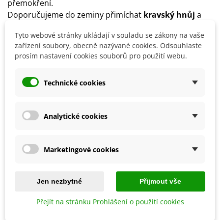
přemokření.
Doporučujeme do zeminy přimíchat
kravský hnůj
a
dále rostlinky
přihnojovat
.
Tyto webové stránky ukládají v souladu se zákony na vaše
Papriky lze skladovat
přibližně 2 týdny při teplotě 12–
zařízení soubory, obecně nazývané cookies. Odsouhlaste
14 °C
.
prosím nastavení cookies souborů pro použití webu.
Technické cookies
Detaily produktu
SOUVISEJÍCÍ PRODUKTY
Analytické cookies
Marketingové cookies
Jen nezbytné
Přijmout vše
Přejít na stránku Prohlášení o použití cookies