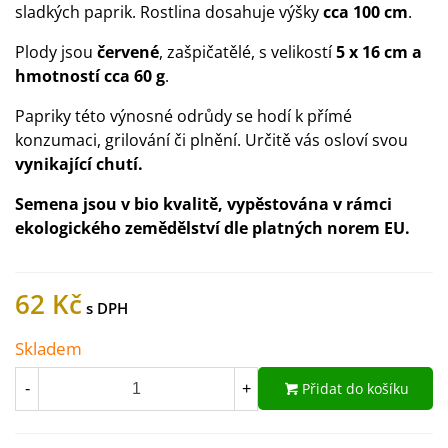
sladkých paprik. Rostlina dosahuje výšky
cca 100 cm
.
Plody jsou
červené
, zašpičatělé, s velikostí
5 x 16 cm a
hmotností cca 60 g
.
Papriky této výnosné odrůdy se hodí k přímé
konzumaci, grilování či plnění. Určitě vás osloví svou
vynikající chutí.
Semena jsou v bio kvalitě, vypěstována v rámci
ekologického zemědělství dle platných norem EU.
62 Kč
Skladem
Přidat do košíku
-
+