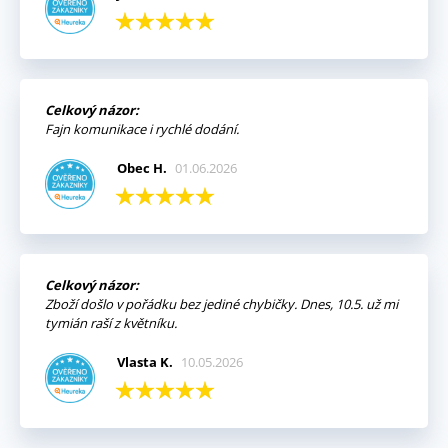
Celkový názor:
Fajn komunikace i rychlé dodání.
Obec H.
01.06.2026
Celkový názor:
Zboží došlo v pořádku bez jediné chybičky. Dnes, 10.5. už mi
tymián raší z květníku.
Vlasta K.
10.05.2026