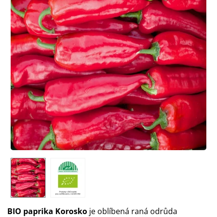
BIO paprika Korosko
je oblíbená raná odrůda