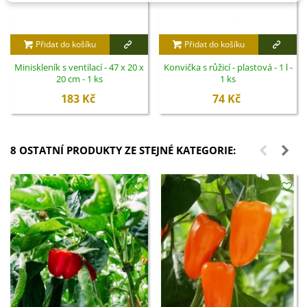
Přidat do košíku
Přidat do košíku
Miniskleník s ventilací - 47 x 20 x
Konvička s růžicí - plastová - 1 l -
20 cm - 1 ks
1 ks
183 Kč
74 Kč
8 OSTATNÍ PRODUKTY ZE STEJNÉ KATEGORIE: