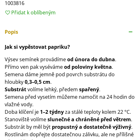
1003816
Přidat k oblíbeným
Popis
Jak si vypěstovat papriku?
Výsev semínek provádíme
od února do dubna
.
Přímo ven pak vyséváme
od poloviny května
.
Semena dáme jemně pod povrch substrátu do
hloubky
0,3–0,5 cm
.
Substrát
volíme lehký, předem
spařený
.
Semena před vysetím můžeme namočit na 24 hodin do
vlažné vody.
Doba klíčení je
1–2 týdny
za stálé teploty kolem 22 °C.
Stanoviště volíme
slunečné a chráněné před větrem
.
Substrát by měl být
propustný a dostatečně výživný
.
Rostlinám dopřejte dostatečnou zálivku, ale ne přílišné