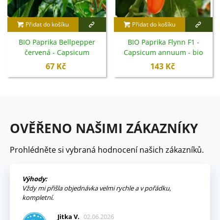
Přidat do košíku
Přidat do košíku
BIO Paprika Bellpepper
BIO Paprika Flynn F1 -
červená - Capsicum
Capsicum annuum - bio
annuum - bio semena - 6 ks
semena - 6 ks
67 Kč
143 Kč
OVĚŘENO NAŠIMI ZÁKAZNÍKY
Prohlédněte si vybraná hodnocení našich zákazníků.
Výhody:
Vždy mi přišla objednávka velmi rychle a v pořádku,
kompletní.
Jitka V.
02.06.2026