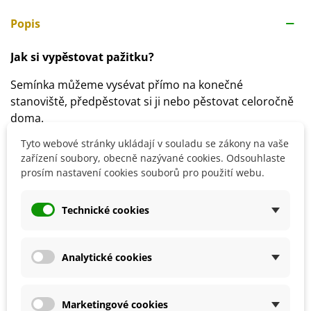
Popis
Jak si vypěstovat pažitku?
Semínka můžeme vysévat přímo na konečné
stanoviště, předpěstovat si ji nebo pěstovat celoročně
doma.
Předpěstovat si můžeme pažitku od února či března.
Tyto webové stránky ukládají v souladu se zákony na vaše
Klíčení trvá přibližně 2–3 týdny nebo déle.
zařízení soubory, obecně nazývané cookies. Odsouhlaste
Na venkovní stanoviště sadíme předpěstovanou
prosím nastavení cookies souborů pro použití webu.
pažitku v průběhu dubna do sponu 30 x 15 cm.
Stanoviště volíme slunečné s humózní, propustnou
Technické cookies
půdou s dostatkem vápníku.
Doporučujeme dostatečnou zálivku a pravidelné
hnojení.
Analytické cookies
Detaily produktu
Marketingové cookies