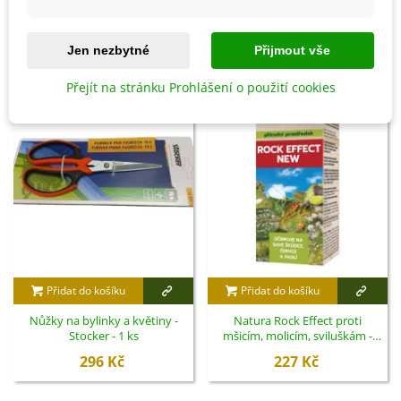
SOUVISEJÍCÍ PRODUKTY
Jen nezbytné
Přijmout vše
Přejít na stránku Prohlášení o použití cookies
Přidat do košíku
Přidat do košíku
Nůžky na bylinky a květiny -
Natura Rock Effect proti
Stocker - 1 ks
mšicím, molicím, sviluškám -
250 ml
296 Kč
227 Kč