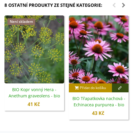
8 OSTATNÍ PRODUKTY ZE STEJNÉ KATEGORIE:
Není skladem
Přidat do košíku
BIO Kopr vonný Hera -
Anethum graveolens - bio
BIO Třapatkovka nachová -
semena - 400 ks
41 Kč
Echinacea purpurea - bio
semena - 15 ks
43 Kč