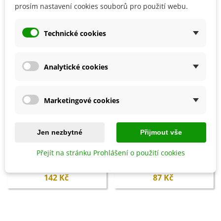
SOUVISEJÍCÍ PRODUKTY
prosím nastavení cookies souborů pro použití webu.
Technické cookies
Analytické cookies
Marketingové cookies
Jen nezbytné
Přijmout vše
Přidat do košíku
Přidat do košíku
Přejít na stránku Prohlášení o použití cookies
Bylinky - koncentrát - AgroBio -
Stopset - Lepové desky proti
100 ml
třásněnkám - modré - 5 ks
142 Kč
87 Kč