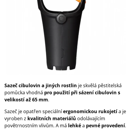
Sazeč cibulovin a jiných rostlin
je skvělá pěstitelská
pomůcka vhodná
pro použití při sázení cibulovin s
velikostí až 65 mm
.
Sazeč je opatřen speciální
ergonomickou rukojetí
a je
vyroben z
kvalitních materiálů
odolávajícím
povětrnostním vlivům. A má
lehké
a
pevné
provedení
.