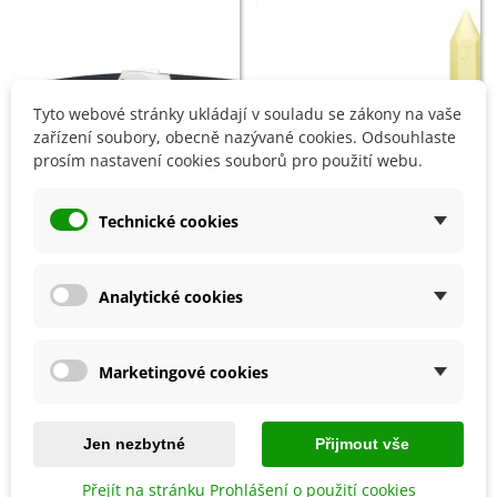
Tyto webové stránky ukládají v souladu se zákony na vaše
zařízení soubory, obecně nazývané cookies. Odsouhlaste
prosím nastavení cookies souborů pro použití webu.
Technické cookies
Přidat do košíku
Přidat do košíku
Prořezávací pilka - 230 mm - 1
Sirná svíce - 25 cm - 1 ks
ks
Analytické cookies
482 Kč
161 Kč
Marketingové cookies
8 OSTATNÍ PRODUKTY ZE STEJNÉ KATEGORIE:
Jen nezbytné
Přijmout vše
Přejít na stránku Prohlášení o použití cookies