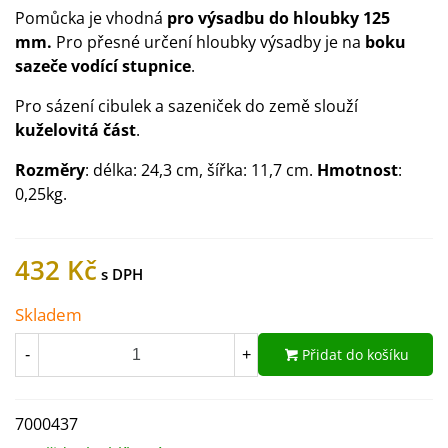
Pomůcka je vhodná
pro výsadbu do hloubky 125
mm.
Pro přesné určení hloubky výsadby je na
boku
sazeče vodící stupnice
.
Pro sázení cibulek a sazeniček do země slouží
kuželovitá část
.
Rozměry
: délka: 24,3 cm, šířka: 11,7 cm.
Hmotnost
:
0,25kg.
432 Kč
Skladem
Přidat do košíku
-
+
7000437