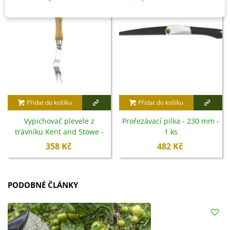
Přidat do košíku
Přidat do košíku
Vypichovač plevele z
Prořezávací pilka - 230 mm -
trávníku Kent and Stowe -
1 ks
nerezová ocel - 1 ks
358 Kč
482 Kč
PODOBNÉ ČLÁNKY