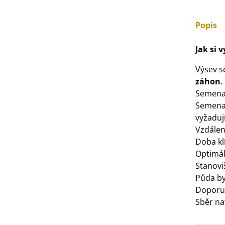
3 Kč
Popis
IO Bazalka pravá červená -
Jak si 
cimum basilicum -...
6 Kč
Výsev 
záhon
.
IO Stévie sladká - Stevia
Semena 
ebaudiana - bio...
Semena 
4 Kč
vyžadují
Vzdálen
Doba kl
Optimáln
Stanovi
Půda by
Doporuč
Sběr na