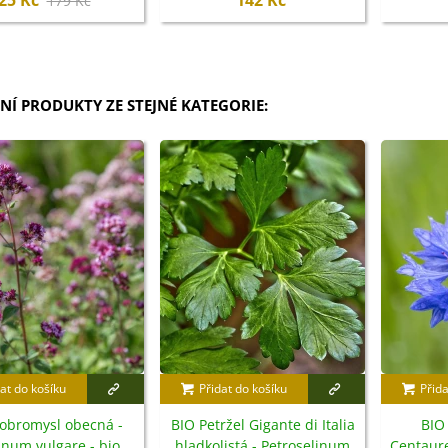
25 Kč
142 Kč
179 Kč
NÍ PRODUKTY ZE STEJNÉ KATEGORIE:
at do košíku
Přidat do košíku
Přida
obromysl obecná -
BIO Petržel Gigante di Italia
BIO
num vulgare - bio
hladkolistá - Petroselinum
Centaur