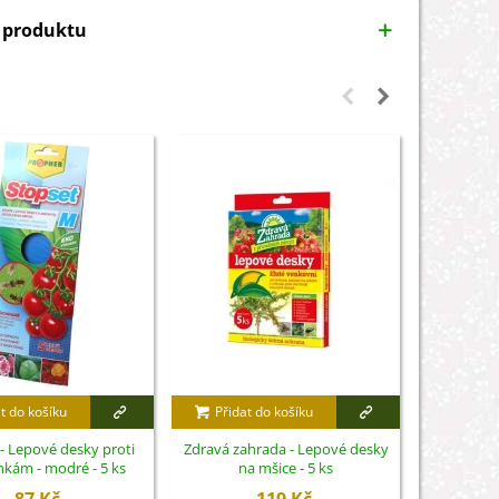
y produktu
t do košíku
Přidat do košíku
Přidat
- Lepové desky proti
Zdravá zahrada - Lepové desky
Symbivit 
nkám - modré - 5 ks
na mšice - 5 ks
pro bylinky