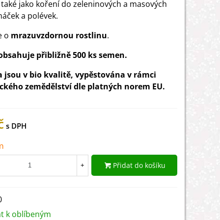
 také jako koření do zeleninových a masových
máček a polévek.
e o
mrazuvzdornou rostlinu
.
obsahuje přibližně 500 ks semen.
jsou v bio kvalitě, vypěstována v rámci
ckého zemědělství dle platných norem EU.
č
m
Přidat do košíku
+
0
at k oblíbeným