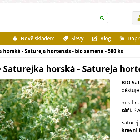
Nově skladem
Slevy
Blog
Dopr
 horská - Satureja hortensis - bio semena - 500 ks
 Saturejka horská - Satureja horte
BIO Sa
pěstuje 
Rostlin
září
. Kv
Saturej
krevní 