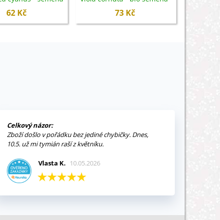
- 30 ks
20 ks
sem
62 Kč
73 Kč
Celkový názor:
Zboží došlo v pořádku bez jediné chybičky. Dnes,
10.5. už mi tymián raší z květníku.
Vlasta K.
10.05.2026