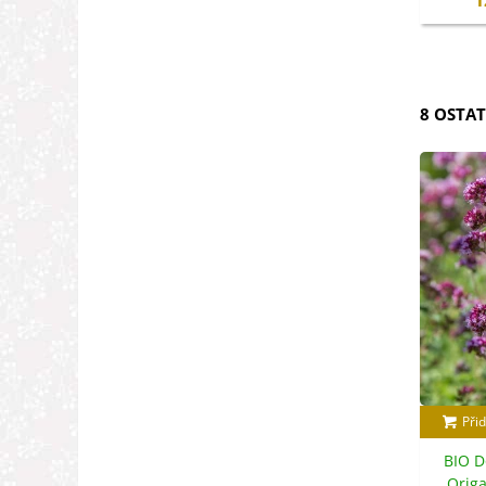
1
8 OSTAT
Přid
BIO D
Origa