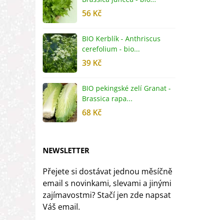
56 Kč
5
BIO Kerblík - Anthriscus
B
cerefolium - bio...
O
39 Kč
5
BIO pekingské zelí Granat -
B
Brassica rapa...
r
68 Kč
8
NEWSLETTER
Přejete si dostávat jednou měsíčně
email s novinkami, slevami a jinými
zajímavostmi? Stačí jen zde napsat
Váš email.