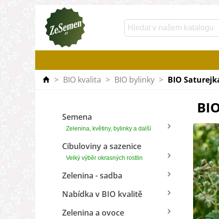
>
BIO kvalita
>
BIO bylinky
>
BIO Saturejka
BIO
Semena
Zelenina, květiny, bylinky a další
Cibuloviny a sazenice
Velký výběr okrasných rostlin
Zelenina - sadba
Nabídka v BIO kvalitě
Zelenina a ovoce