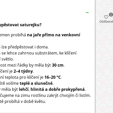
0
Oblíbené
vypěstovat saturejku?
semen probíhá
na jaře přímo na venkovní
lze předpěstovat i doma.
se lehce zahrnou substrátem, ke klíčení
 světlo.
ost mezi řádky by měla být
30 cm
.
íčení je
2–4 týdny
.
í teplota pro klíčení je
16–20 °C
.
ště volíme
teplé a slunečné
.
 měla být
lehčí
,
hlinitá a dobře prokypřená
.
ujeme na zimu rostlinu zakrýt chvojím či listím.
tě probíhá v době květu.