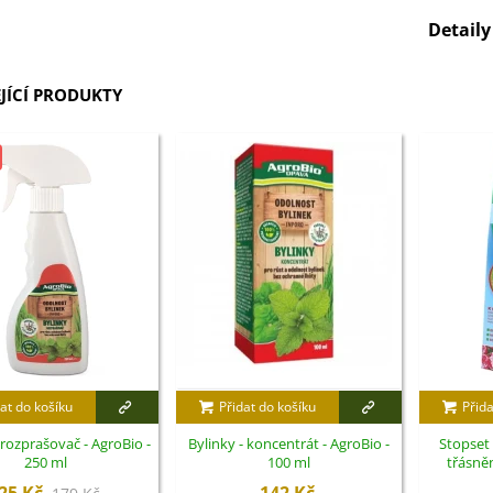
Detail
JÍCÍ PRODUKTY
at do košíku
Přidat do košíku
Přida
 rozprašovač - AgroBio -
Bylinky - koncentrát - AgroBio -
Stopset 
250 ml
100 ml
třásně