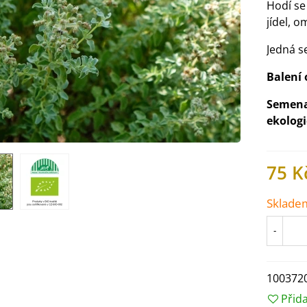
Hodí se
jídel, o
Jedná s
Balení 
Semena 
ekologi
75 K
Sklade
IO Ředkev bílá Laurin -
-
aphanus sativus - bio...
4 Kč
100372
IO Mangold duhový - Beta
Přid
ulgaris - bio semena...