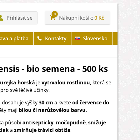
0
Přihlásit se
Nákupní košík
0 Kč
ava a platba
Kontakty
Slovensko
nsis - bio semena - 500 ks
turejka horská
je
vytrvalou rostlinou
, která se
pro své léčivé účinky.
a dosahuje výšky
30 cm
a kvete
od července do
ěty mají
bílou či narůžovělou barvu
.
ka působí
antisepticky
,
močopudně
,
snižuje
tlak
a
zmírňuje trávicí obtíže
.