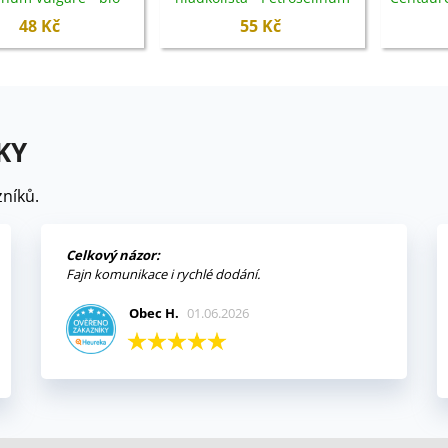
emena - 700 ks
crispum - bio semena -
48 Kč
55 Kč
200 ks
KY
níků.
Celkový názor:
Fajn komunikace i rychlé dodání.
Obec H.
01.06.2026