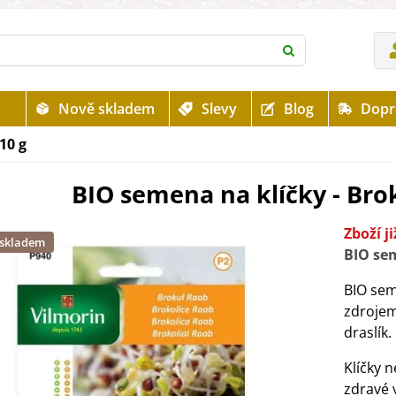
Nově skladem
Slevy
Blog
Dopr
10 g
BIO semena na klíčky - Brok
Zboží j
 skladem
BIO se
BIO sem
zdrojem
draslík.
Klíčky 
zdravé 