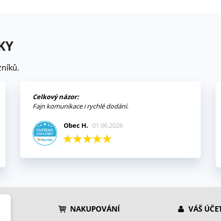
KY
níků.
Celkový názor:
Fajn komunikace i rychlé dodání.
Obec H.
01.06.2026
NAKUPOVÁNÍ
VÁŠ ÚČE