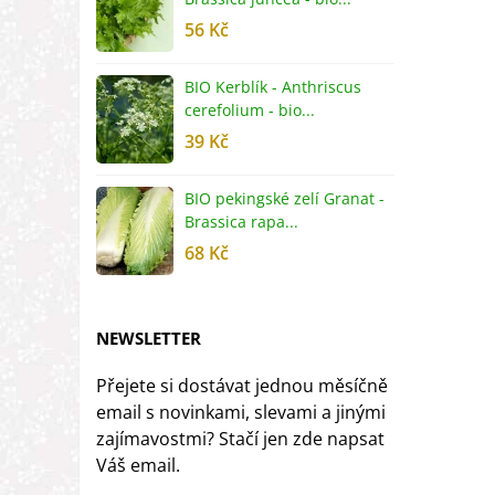
56 Kč
5
BIO Kerblík - Anthriscus
B
cerefolium - bio...
O
39 Kč
5
BIO pekingské zelí Granat -
B
Brassica rapa...
r
68 Kč
8
NEWSLETTER
Přejete si dostávat jednou měsíčně
email s novinkami, slevami a jinými
zajímavostmi? Stačí jen zde napsat
Váš email.