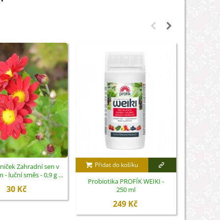
Přidat do košíku
niček Zahradní sen v
Mečík Ja
- luční směs - 0,9 g -
cibulovi
Probiotika PROFÍK WEIKI -
ukončený
30 Kč
250 ml
249 Kč