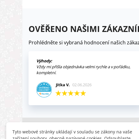
OVĚŘENO NAŠIMI ZÁKAZNÍ
Prohlédněte si vybraná hodnocení našich zákaz
Výhody:
Vždy mi přišla objednávka velmi rychle a v pořádku,
kompletní.
Jitka V.
02.06.2026
INFORMACE
HLEDÁTE
Tyto webové stránky ukládají v souladu se zákony na vaše
zařízení soubory, obecně nazývané cookies. Odsouhlaste