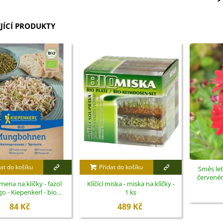
JÍCÍ PRODUKTY
at do košíku
Přidat do košíku
Směs let
červeném 
mena na klíčky - fazol
Klíčící miska - miska na klíčky -
 - Kiepenkerl - bio
1 ks
semena - 75 g
84 Kč
489 Kč