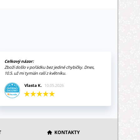
Celkový názor:
Zboží došlo v pořádku bez jediné chybičky. Dnes,
10.5. už mi tymián raší z květníku.
Vlasta K.
10.05.2026
T
KONTAKTY