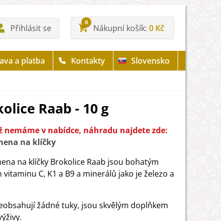
0
Přihlásit se
Nákupní košík
0 Kč
ava a platba
Kontakty
Slovensko
olice Raab - 10 g
iž nemáme v nabídce, náhradu najdete zde:
mena na klíčky
ena na klíčky Brokolice Raab jsou bohatým
 vitaminu C, K1 a B9 a minerálů jako je železo a
neobsahují žádné tuky, jsou skvělým doplňkem
výživy.