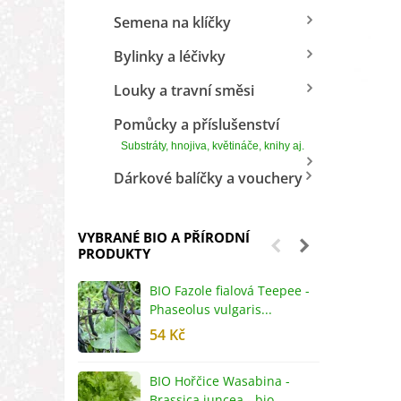
Semena na klíčky
Bylinky a léčivky
Louky a travní směsi
Pomůcky a příslušenství
Substráty, hnojiva, květináče, knihy aj.
Dárkové balíčky a vouchery
VYBRANÉ BIO A PŘÍRODNÍ
PRODUKTY
BIO Fazole fialová Teepee -
B
Phaseolus vulgaris...
R
54 Kč
5
BIO Hořčice Wasabina -
B
Brassica juncea - bio...
v