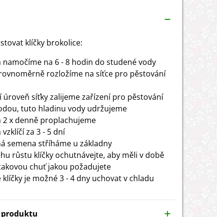
stovat klíčky brokolice:
namočíme na 6 - 8 hodin do studené vody
 rovnoměrně rozložíme na síťce pro pěstování
í úroveň síťky zalijeme zařízení pro pěstování
vodou, tuto hladinu vody udržujeme
 2 x denně proplachujeme
zklíčí za 3 - 5 dní
ná semena stříháme u základny
hu růstu klíčky ochutnávejte, aby měli v době
 takovou chuť jakou požadujete
é klíčky je možné 3 - 4 dny uchovat v chladu
y produktu