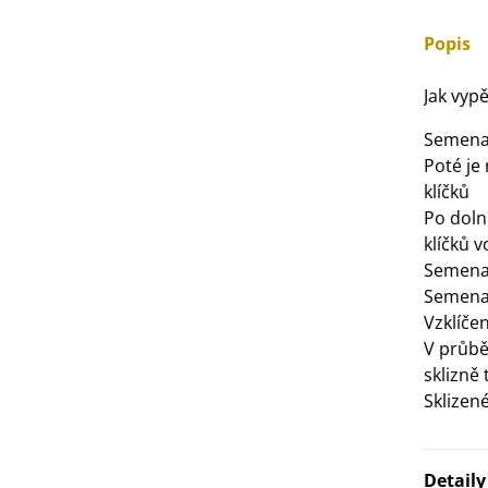
3 Kč
Popis
IO Bazalka pravá červená -
Jak vypě
cimum basilicum -...
6 Kč
Semena 
Poté je
klíčků
IO Stévie sladká - Stevia
Po doln
ebaudiana - bio...
klíčků 
4 Kč
Semena
Semena v
Vzklíče
V průbě
sklizně
Sklizen
Detail