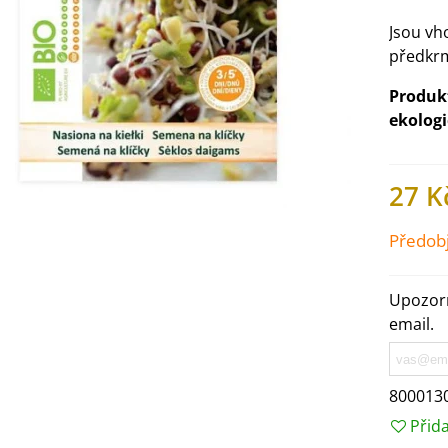
Jsou v
předkr
Produkt
ekologi
27 K
Předob
Upozorn
email.
IO Ředkev bílá Laurin -
aphanus sativus - bio...
4 Kč
800013
Přid
IO Mangold duhový - Beta
ulgaris - bio semena...