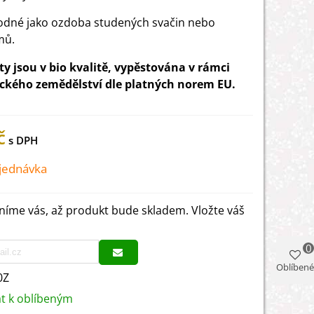
hodné
jako ozdoba studených svačin nebo
mů.
y jsou v bio kvalitě, vypěstována v rámci
ckého zemědělství dle platných norem EU.
č
jednávka
íme vás, až produkt bude skladem. Vložte váš
0
Oblíbené
0Z
at k oblíbeným