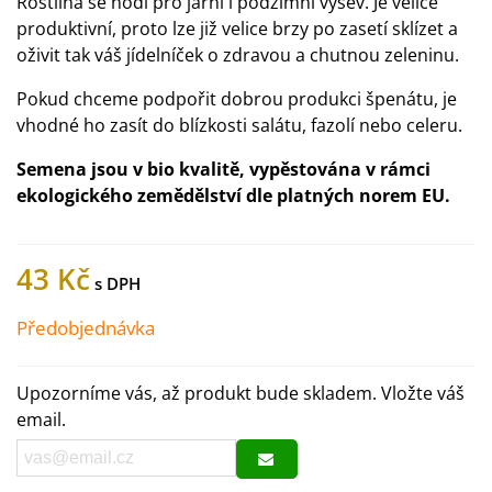
Rostlina se hodí pro jarní i podzimní výsev. Je velice
produktivní, proto lze již velice brzy po zasetí sklízet a
oživit tak váš jídelníček o zdravou a chutnou zeleninu.
Pokud chceme podpořit dobrou produkci špenátu, je
vhodné ho zasít do blízkosti salátu, fazolí nebo celeru.
Semena jsou v bio kvalitě, vypěstována v rámci
ekologického zemědělství dle platných norem EU.
43 Kč
Předobjednávka
Upozorníme vás, až produkt bude skladem. Vložte váš
email.