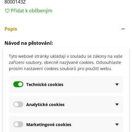
8000143Z
Přidat k oblíbeným
Popis
Návod na pěstování:
Výsev semen provádíme zjara nebo na podzim
přímo
Tyto webové stránky ukládají v souladu se zákony na vaše
na stanoviště
.
zařízení soubory, obecně nazývané cookies. Odsouhlaste
prosím nastavení cookies souborů pro použití webu.
Semínka příliš nepřekrýváme.
Doba klíčení se pohybuje okolo 14 dnů.
Stanoviště volíme slunečné, ale ne na přímém slunci.
Technické cookies
Půdu volíme zásaditou, středně těžkou.
Zálivka by měla být pravidelná, ale ne příliš častá.
Analytické cookies
Detaily produktu
Marketingové cookies