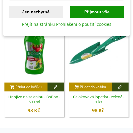
SOUVISEJÍCÍ PRODUKTY
Jen nezbytné
Přijmout vše
Přejít na stránku Prohlášení o použití cookies
Přidat do košíku
Přidat do košíku
Hnojivo na zeleninu - BoPon -
Celokovová lopatka - zelená -
500 ml
1 ks
93 Kč
98 Kč