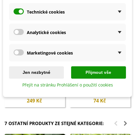
Technické cookies
Analytické cookies
Marketingové cookies
Jen nezbytné
Přijmout vše
Přidat do košíku
Přidat do košíku
Přejít na stránku Prohlášení o použití cookies
Probiotika PROFÍK WEIKI -
Konvička s růžicí - plastová - 1 l -
250 ml
1 ks
249 Kč
74 Kč
7 OSTATNÍ PRODUKTY ZE STEJNÉ KATEGORIE: