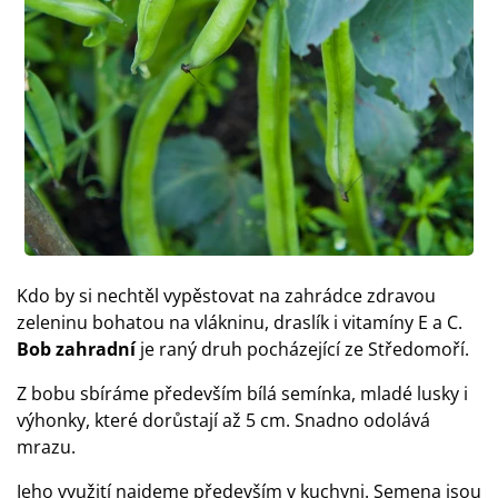
Kdo by si nechtěl vypěstovat na zahrádce zdravou
zeleninu bohatou na vlákninu, draslík i vitamíny E a C.
Bob zahradní
je raný druh pocházející ze Středomoří.
Z bobu sbíráme především bílá semínka, mladé lusky i
výhonky, které dorůstají až 5 cm. Snadno odolává
mrazu.
Jeho využití najdeme především v kuchyni. Semena jsou