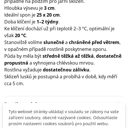
případně na podzim pro jarní sklizeň.
Hloubka výsevu je
3 cm
.
Ideální spon je
25 x 20 cm
.
Doba klíčení je
1–2 týdny
.
Ke klíčení dochází už při teplotě 2–3 °C, optimální je
však
20 °C
.
Stanoviště volíme
slunečné
a
chráněné před větrem
,
v opačném případě rostlině poskytneme oporu.
Půda by měla být
středně těžká až těžká
,
dostatečně
propustná
a vyhnojena chlévskou mrvou.
Rostlina vyžaduje
dostatečnou zálivku
.
Sklizeň lusků je postupná a probíhá v době, kdy měří
cca 5 cm.
Detaily produktu
Tyto webové stránky ukládají v souladu se zákony na vaše
zařízení soubory, obecně nazývané cookies. Odsouhlaste
SOUVISEJÍCÍ PRODUKTY
prosím nastavení cookies souborů pro použití webu.