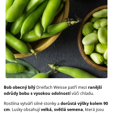
Bob obecný bílý
Dreifach Weisse patří mezi
ranější
odrůdy bobu s vysokou odolností
vůči chladu.
Rostlina vytváří silné stonky a
dorůstá výšky kolem 90
cm
. Lusky obsahují
velká, světlá semena
, která jsou