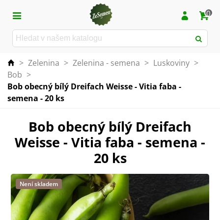
0
>
Zelenina
>
Zelenina - semena
>
Luskoviny
>
Bob
>
Bob obecný bílý Dreifach Weisse - Vitia faba -
semena - 20 ks
Bob obecný bílý Dreifach
Weisse - Vitia faba - semena -
20 ks
Není skladem