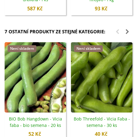
587 Kč
93 Kč
7 OSTATNÍ PRODUKTY ZE STEJNÉ KATEGORIE:
Není skladem
Není skladem
BIO Bob Hangdown - Vicia
Bob Threefold - Vicia Faba -
faba - bio semena - 20 ks
semena - 30 ks
52 Kč
40 Kč