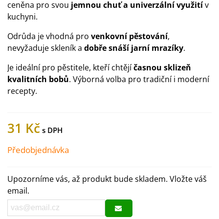
ceněna pro svou
jemnou chuť a univerzální využití
v
kuchyni.
Odrůda je vhodná pro
venkovní pěstování
,
nevyžaduje skleník a
dobře snáší jarní mrazíky
.
Je ideální pro pěstitele, kteří chtějí
časnou sklizeň
kvalitních bobů
. Výborná volba pro tradiční i moderní
recepty.
31 Kč
Předobjednávka
Upozorníme vás, až produkt bude skladem. Vložte váš
email.