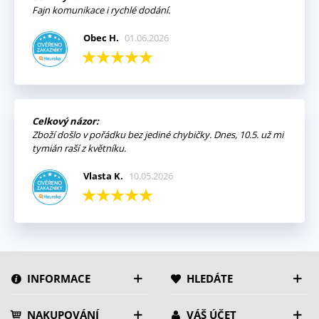
Fajn komunikace i rychlé dodání.
Obec H.
01.06.2026
Celkový názor:
Zboží došlo v pořádku bez jediné chybičky. Dnes, 10.5. už mi
tymián raší z květníku.
Vlasta K.
10.05.2026
INFORMACE
HLEDÁTE
NAKUPOVÁNÍ
VÁŠ ÚČET