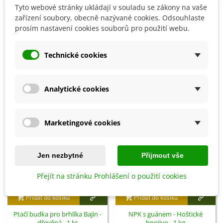
Tyto webové stránky ukládají v souladu se zákony na vaše
zařízení soubory, obecně nazývané cookies. Odsouhlaste
prosím nastavení cookies souborů pro použití webu.
Detaily produktu
Technické cookies
SOUVISEJÍCÍ PRODUKTY
Analytické cookies
Marketingové cookies
Jen nezbytné
Přijmout vše
Přejít na stránku Prohlášení o použití cookies
Přidat do košíku
Přidat do košíku
Ptačí budka pro brhlíka Bajin -
NPK s guánem - Hoštické
dřevěná - 1 ks
hnojivo - 1 kg