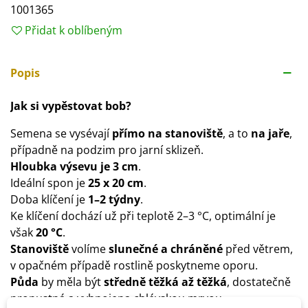
1001365
Přidat k oblíbeným
Popis
Jak si vypěstovat bob?
Semena se vysévají
přímo na stanoviště
, a to
na jaře
,
případně na podzim pro jarní sklizeň.
Hloubka výsevu je 3 cm
.
Ideální spon je
25 x 20 cm
.
Doba klíčení je
1–2 týdny
.
Ke klíčení dochází už při teplotě 2–3 °C, optimální je
však
20 °C
.
Stanoviště
volíme
slunečné a chráněné
před větrem,
v opačném případě rostlině poskytneme oporu.
Půda
by měla být
středně těžká až těžká
, dostatečně
propustná a vyhnojena chlévskou mrvou.