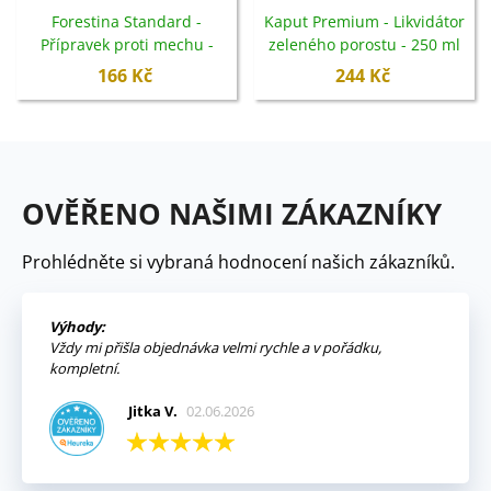
Forestina Standard -
Kaput Premium - Likvidátor
Přípravek proti mechu -
zeleného porostu - 250 ml
2,5 kg
166 Kč
244 Kč
OVĚŘENO NAŠIMI ZÁKAZNÍKY
Prohlédněte si vybraná hodnocení našich zákazníků.
Výhody:
Vždy mi přišla objednávka velmi rychle a v pořádku,
kompletní.
Jitka V.
02.06.2026