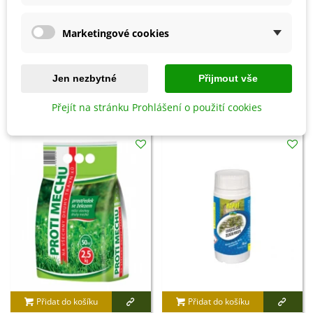
Prořezávací pilka - 230 mm - 1
Sirná svíce - 25 cm - 1 ks
Marketingové cookies
ks
482 Kč
161 Kč
Jen nezbytné
Přijmout vše
8 OSTATNÍ PRODUKTY ZE STEJNÉ KATEGORIE:
Přejít na stránku Prohlášení o použití cookies
Přidat do košíku
Přidat do košíku