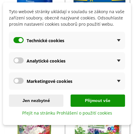
Tyto webové stránky ukládají v souladu se zákony na vaše
zařízení soubory, obecně nazývané cookies. Odsouhlaste
prosím nastavení cookies souborů pro použití webu.
Přidat do košíku
Přidat do košíku
Premium Tmavozelený trávník -
Trávník pro suchá stanoviště -
Technické cookies
Kiepenkerl - travní směs - 1 kg
Kiepenkerl - travní směs - 25 g
452 Kč
56 Kč
Analytické cookies
8 OSTATNÍ PRODUKTY ZE STEJNÉ KATEGORIE:
Marketingové cookies
Jen nezbytné
Přijmout vše
Přejít na stránku Prohlášení o použití cookies