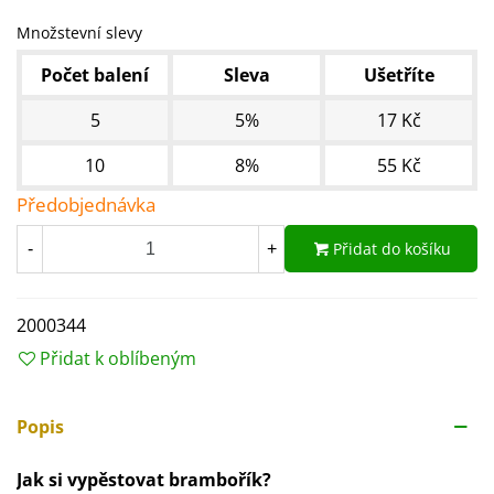
Množstevní slevy
Počet balení
Sleva
Ušetříte
5
5%
17 Kč
10
8%
55 Kč
Předobjednávka
Přidat do košíku
-
+
2000344
Přidat k oblíbeným
Popis
Jak si vypěstovat brambořík?