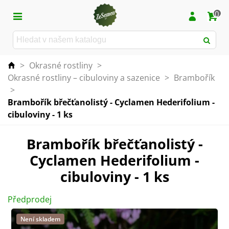
0
>
Okrasné rostliny
>
Okrasné rostliny – cibuloviny a sazenice
>
Brambořík
>
Brambořík břečťanolistý - Cyclamen Hederifolium -
cibuloviny - 1 ks
Brambořík břečťanolistý -
Cyclamen Hederifolium -
cibuloviny - 1 ks
Předprodej
Není skladem