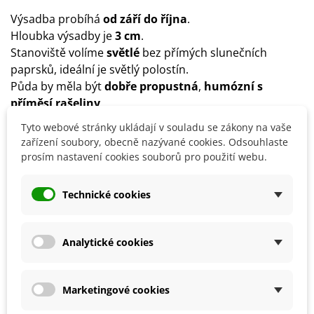
Výsadba probíhá
od září do října
.
Hloubka výsadby je
3 cm
.
Stanoviště volíme
světlé
bez přímých slunečních
paprsků, ideální je světlý polostín.
Půda by měla být
dobře propustná
,
humózní s
příměsí rašeliny
.
Brambořík je
chladnomilná
rostlina, vhodné jsou pro
Tyto webové stránky ukládají v souladu se zákony na vaše
něj teploty okolo
12–15 °C
.
zařízení soubory, obecně nazývané cookies. Odsouhlaste
Rostlině dopřejte
pravidelnou zálivku
bez trvalého
prosím nastavení cookies souborů pro použití webu.
zamokření substrátu.
Doporučujeme brambořík během růstu a
Technické cookies
kvetení
přihnojovat
.
Analytické cookies
Detaily produktu
Marketingové cookies
SOUVISEJÍCÍ PRODUKTY