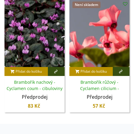
Není skladem
Přidat do košíku
Přidat do košíku
Brambořík nachový -
Brambořík růžový -
Cyclamen coum - cibuloviny
Cyclamen cilicium -
- 1 ks
cibuloviny - 1 ks
Předprodej
Předprodej
83 Kč
57 Kč