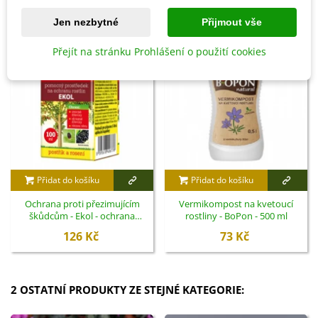
Jen nezbytné
Přijmout vše
Přejít na stránku Prohlášení o použití cookies
Přidat do košíku
Přidat do košíku
Ochrana proti přezimujícím
Vermikompost na kvetoucí
škůdcům - Ekol - ochrana
rostliny - BoPon - 500 ml
rostlin - 100 ml
126 Kč
73 Kč
2 OSTATNÍ PRODUKTY ZE STEJNÉ KATEGORIE: