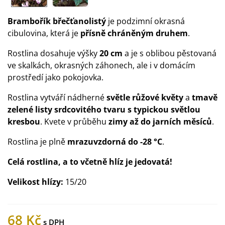
Brambořík břečťanolistý
je podzimní okrasná
cibulovina, která je
přísně chráněným druhem
.
Rostlina dosahuje výšky
20 cm
a je s oblibou pěstovaná
ve skalkách, okrasných záhonech, ale i v domácím
prostředí jako pokojovka.
Rostlina vytváří nádherné
světle růžové květy
a
tmavě
zelené listy srdcovitého tvaru s typickou světlou
kresbou
. Kvete v průběhu
zimy až do jarních měsíců
.
Rostlina je plně
mrazuvzdorná do
-28
°C
.
Celá rostlina, a to včetně hlíz je jedovatá!
Velikost hlízy:
15/20
68 Kč