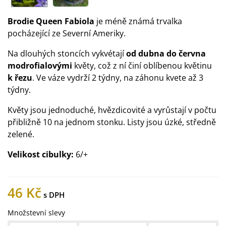
Brodie Queen Fabiola
je méně známá trvalka
pocházející ze Severní Ameriky.
Na dlouhých stoncích vykvétají
od dubna do června
modrofialovými
květy, což z ní činí oblíbenou květinu
k řezu
. Ve váze vydrží 2 týdny, na záhonu kvete až 3
týdny.
Květy jsou jednoduché, hvězdicovité a vyrůstají v počtu
přibližně 10 na jednom stonku. Listy jsou úzké, středně
zelené.
Velikost cibulky:
6/+
46 Kč
Množstevní slevy