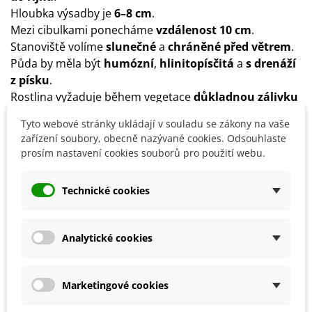
Hloubka výsadby je
6–8 cm
.
Mezi cibulkami ponecháme
vzdálenost 10 cm
.
Stanoviště volíme
slunečné
a
chráněné před větrem
.
Půda by měla být
humózní
,
hlinitopísčitá
a
s drenáží
z písku
.
Rostlina vyžaduje během vegetace
důkladnou zálivku
a
přihnojování běžnými hnojivy
.
Tyto webové stránky ukládají v souladu se zákony na vaše
Po odkvětu se rostlina nezalévá a nechá se zatáhnout.
zařízení soubory, obecně nazývané cookies. Odsouhlaste
Je možné cibulky v létě vyjmout z půdy a v září opět
prosím nastavení cookies souborů pro použití webu.
vysadit.
Jedná se o
mrazuvzdornou rostlinu
, doporučujeme ji
Technické cookies
však přes zimu zakrýt mulčovací kůrou.
Analytické cookies
Detaily produktu
Marketingové cookies
SOUVISEJÍCÍ PRODUKTY