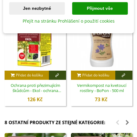
Jen nezbytné
Přijmout vše
Přejít na stránku Prohlášení o použití cookies
Přidat do košíku
Přidat do košíku
Ochrana proti přezimujícím
Vermikompost na kvetoucí
škůdcům - Ekol - ochrana
rostliny - BoPon - 500 ml
rostlin - 100 ml
126 Kč
73 Kč
8 OSTATNÍ PRODUKTY ZE STEJNÉ KATEGORIE: