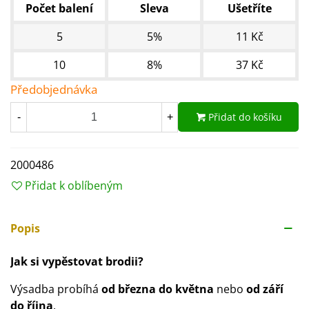
Počet balení
Sleva
Ušetříte
5
5%
11 Kč
10
8%
37 Kč
Předobjednávka
Přidat do košíku
-
+
2000486
Přidat k oblíbeným
Popis
Jak si vypěstovat brodii?
Výsadba probíhá
od března do května
nebo
od září
do října
.