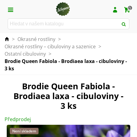
0
>
Okrasné rostliny
>
Okrasné rostliny – cibuloviny a sazenice
>
Ostatní cibuloviny
>
Brodie Queen Fabiola - Brodiaea laxa - cibuloviny -
3 ks
Brodie Queen Fabiola -
Brodiaea laxa - cibuloviny -
3 ks
Předprodej
Není skladem