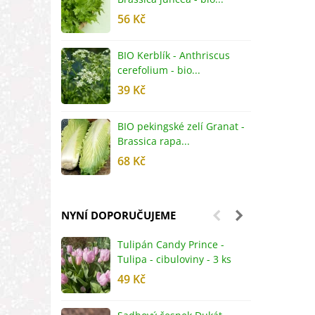
56 Kč
5
BIO Kerblík - Anthriscus
B
cerefolium - bio...
O
39 Kč
5
BIO pekingské zelí Granat -
B
Brassica rapa...
r
68 Kč
8
NYNÍ DOPORUČUJEME
Tulipán Candy Prince -
J
Tulipa - cibuloviny - 3 ks
r
49 Kč
2