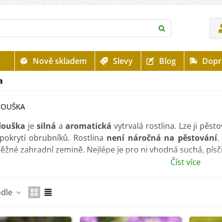
Nově skladem
Slevy
Blog
Dopr
a
DOUŠKA
douška
je
silná
a
aromatická
vytrvalá rostlina. Lze ji pěs
pokrytí obrubníků. Rostlina
není náročná na pěstování
.
běžné zahradní zemině. Nejlépe je pro ni vhodná suchá, písč
Číst více
douška působí
dezinfekčně
a
uklidňujícím účinkem
. Vy
í i obkladům. Své uplatnění též najde v gastronomii jako k
odle
, polévku nebo rybu.