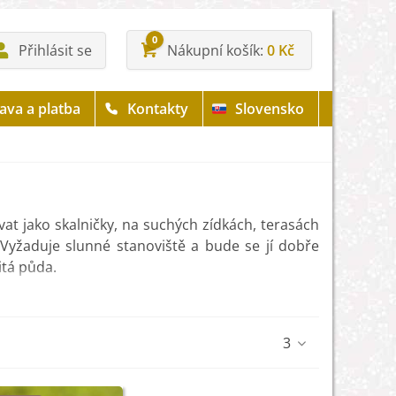
0
Přihlásit se
Nákupní košík
0 Kč
ava a platba
Kontakty
Slovensko
tovat jako skalničky, na suchých zídkách, terasách
 Vyžaduje slunné stanoviště a bude se jí dobře
itá půda.
užívá se při zažívacích potížích, proti kašli, ke
oření. Můžete si s ní ochutit zeleninový salát,
3