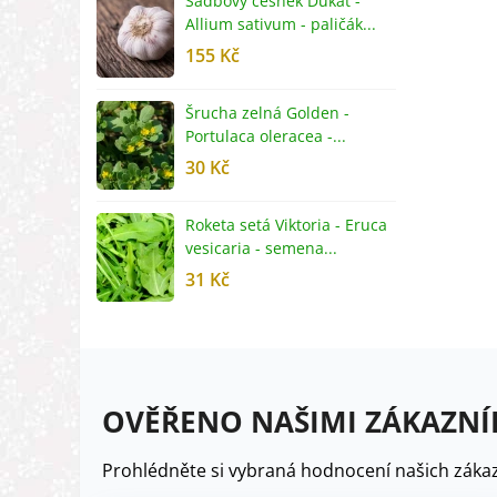
Sadbový česnek Dukát -
F
Allium sativum - paličák...
c
155 Kč
4
Šrucha zelná Golden -
G
Portulaca oleracea -...
S
30 Kč
5
Roketa setá Viktoria - Eruca
P
vesicaria - semena...
M
31 Kč
2
OVĚŘENO NAŠIMI ZÁKAZNÍ
Prohlédněte si vybraná hodnocení našich zákaz