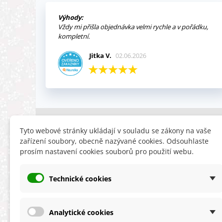
Výhody:
Vždy mi přišla objednávka velmi rychle a v pořádku,
kompletní.
Jitka V.
02.06.2026
INFORMACE
HLEDÁTE
Tyto webové stránky ukládají v souladu se zákony na vaše
zařízení soubory, obecně nazývané cookies. Odsouhlaste
Obchodní podmínky
Slevy
prosím nastavení cookies souborů pro použití webu.
Reklamační řád
Novinky
Ochrana osobních údajů
Nyní doporuču
Technické cookies
Cookies
Mapa stránek
ÚKZÚZ info a odkazy
Analytické cookies