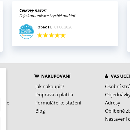
Celkový názor:
Fajn komunikace i rychlé dodání.
Obec H.
01.06.2026
NAKUPOVÁNÍ
VÁŠ ÚČE
Jak nakoupit?
Osobní str
Doprava a platba
Objednávk
jeme
Formuláře ke stažení
Adresy
Blog
Oblíbené z
Nastavení 