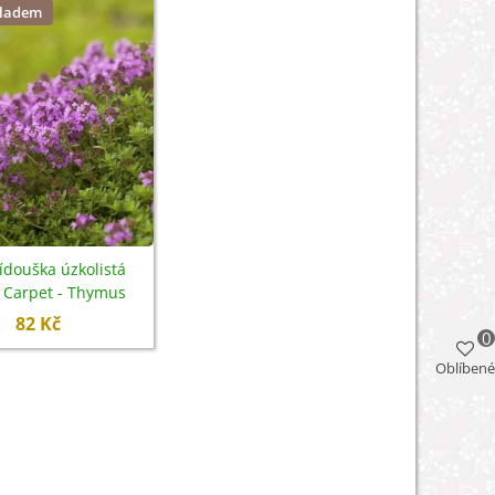
kladem
ídouška úzkolistá
 Carpet - Thymus
m - semena - 0,03 g
82 Kč
0
Oblíbené