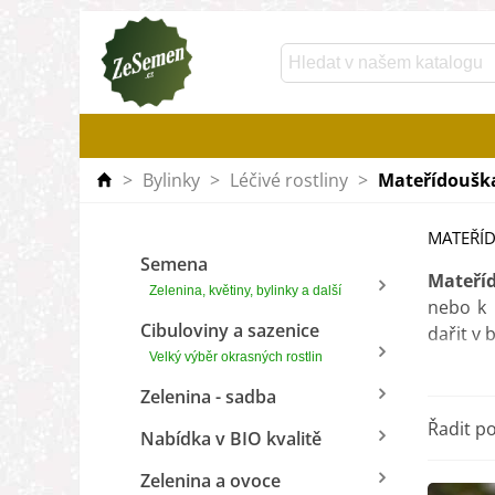
>
Bylinky
>
Léčivé rostliny
>
Mateřídoušk
MATEŘÍ
Semena
Mateří
Zelenina, květiny, bylinky a další
nebo k 
Cibuloviny a sazenice
dařit v 
Velký výběr okrasných rostlin
Mateří
Zelenina - sadba
kloktán
Řadit p
omeletu
Nabídka v BIO kvalitě
Zelenina a ovoce