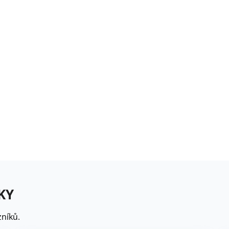
rézie růžová - Freesia -
ibuloviny - 3 ks
6 Kč
loxiníe Mont Blanc -
inningia - cibuloviny -...
8 Kč
omněnka alpská modrá -
yosotis alpestris -...
9 Kč
KY
níků.