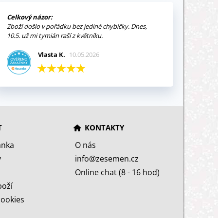
Celkový názor:
Zboží došlo v pořádku bez jediné chybičky. Dnes,
10.5. už mi tymián raší z květníku.
Vlasta K.
10.05.2026
T
KONTAKTY
ánka
O nás
y
info@zesemen.cz
Online chat (8 - 16 hod)
boží
cookies