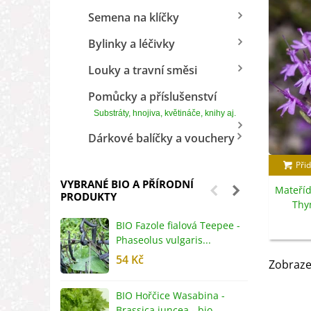
Semena na klíčky
Bylinky a léčivky
Louky a travní směsi
Pomůcky a příslušenství
Substráty, hnojiva, květináče, knihy aj.
Dárkové balíčky a vouchery
Přid
VYBRANÉ BIO A PŘÍRODNÍ
Mateříd
PRODUKTY
Thy
s
BIO Fazole fialová Teepee -
B
Phaseolus vulgaris...
R
54 Kč
5
Zobraze
BIO Hořčice Wasabina -
B
Brassica juncea - bio...
v