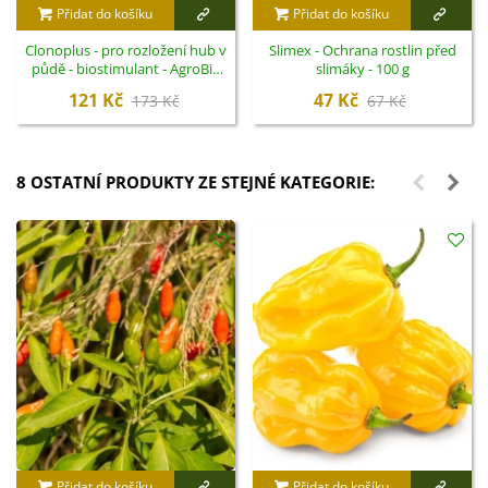
Přidat do košíku
Přidat do košíku
Clonoplus - pro rozložení hub v
Slimex - Ochrana rostlin před
půdě - biostimulant - AgroBio
slimáky - 100 g
Opava - 10 ml
121 Kč
47 Kč
173 Kč
67 Kč
8 OSTATNÍ PRODUKTY ZE STEJNÉ KATEGORIE:
Přidat do košíku
Přidat do košíku