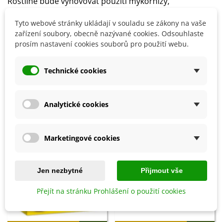
Rostlině bude vyhovovat použití mykorhizy,
přihnojovat ji můžete vermikompostem,
slepičinci
či
Tyto webové stránky ukládají v souladu se zákony na vaše
kravským hnojem.
zařízení soubory, obecně nazývané cookies. Odsouhlaste
prosím nastavení cookies souborů pro použití webu.
Detaily produktu
Technické cookies
SOUVISEJÍCÍ PRODUKTY
Analytické cookies
Sleva
Sleva
Marketingové cookies
Jen nezbytné
Přijmout vše
Přejít na stránku Prohlášení o použití cookies