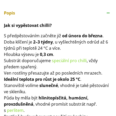
Popis
Jak si vypěstovat chilli?
S předpěstováním začněte již
od února do března
.
Doba klíčení je
2–3 týdny
, u vyšlechtěných odrůd až 6
týdnů při teplotě 24 °C a více.
Hloubka výsevu je
0,3 cm
.
Substrát doporučujeme
speciální pro chilli
, vždy
předem spařený.
Ven rostliny přesazujte až po posledních mrazech.
Ideální teplota pro růst je okolo 25 °C
.
Stanoviště volíme
slunečné
, vhodné je také pěstování
ve skleníku.
Půda by měla být
hlinitopísčitá, humózní,
provzdušněná
, vhodné promísit substrát např.
s
perlitem
.