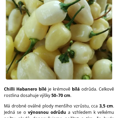
Chilli Habanero bílé
je krémově
bílá
odrůda. Celkově
rostlina dosahuje výšky
50–70 cm
.
M
á drobné oválné plody
menšího vzrůstu, cca
3,5 cm
.
Jedná se o
výnosnou odrůdu
a vzhledem k velkému