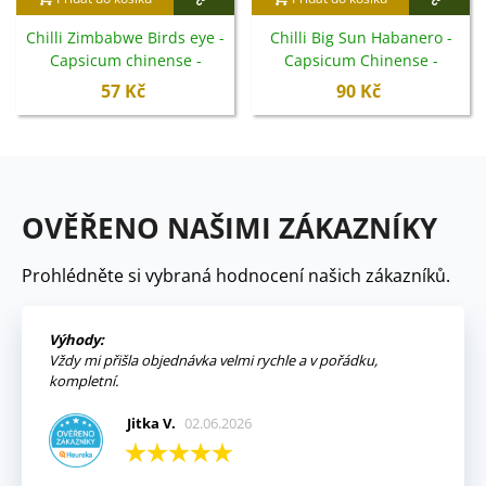
Chilli Zimbabwe Birds eye -
Chilli Big Sun Habanero -
Capsicum chinense -
Capsicum Chinense -
semena - 8 ks
semena - 6 ks
57 Kč
90 Kč
OVĚŘENO NAŠIMI ZÁKAZNÍKY
Prohlédněte si vybraná hodnocení našich zákazníků.
Výhody:
Vždy mi přišla objednávka velmi rychle a v pořádku,
kompletní.
Jitka V.
02.06.2026