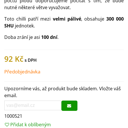
počtu plodů doporučujeme počítat s tím, že bude
nutné některé větve vyvažovat.
Toto chilli patří mezi
velmi pálivé
, obsahuje
300 000
SHU
jednotek.
Doba zrání je asi
100 dní
.
92 Kč
Předobjednávka
Upozorníme vás, až produkt bude skladem. Vložte váš
email.
1000521
Přidat k oblíbeným