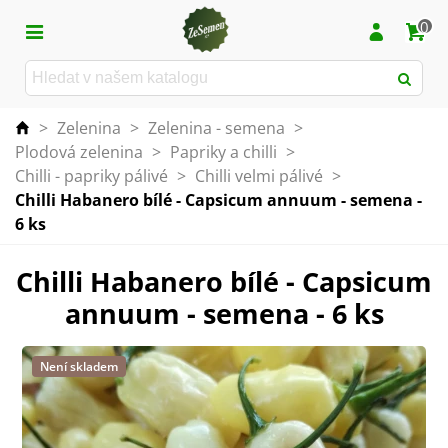
0
>
Zelenina
>
Zelenina - semena
>
Plodová zelenina
>
Papriky a chilli
>
Chilli - papriky pálivé
>
Chilli velmi pálivé
>
Chilli Habanero bílé - Capsicum annuum - semena -
6 ks
Chilli Habanero bílé - Capsicum
annuum - semena - 6 ks
Není skladem