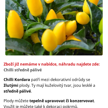
Zboží již nemáme v nabídce, náhradu najdete zde:
Chilli středně pálivé
Chilli Kordara
patří mezi dekorativní odrůdy se
žlutými
plody. Ty mají kuželovitý tvar, jsou lesklé a
středně pálivé
.
Plody můžete
tepelně upravovat či konzervovat
.
Využít je můžete také k dekoraci pokrmů.