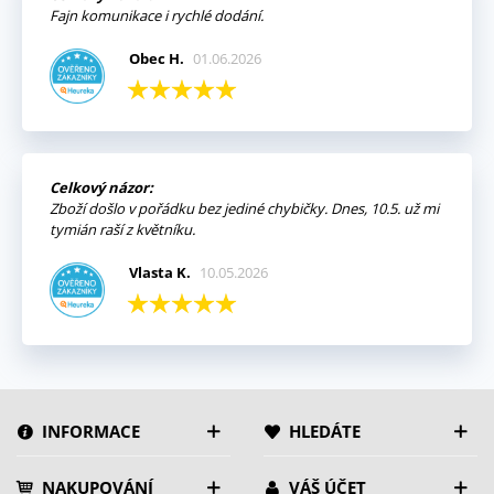
Fajn komunikace i rychlé dodání.
Obec H.
01.06.2026
Celkový názor:
Zboží došlo v pořádku bez jediné chybičky. Dnes, 10.5. už mi
tymián raší z květníku.
Vlasta K.
10.05.2026
INFORMACE
HLEDÁTE
NAKUPOVÁNÍ
VÁŠ ÚČET