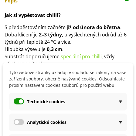
Popis
Jak si vypěstovat chilli?
S předpěstováním začněte již
od února do března
.
Doba klíčení je
2–3 týdny
, u vyšlechtěných odrůd až 6
týdnů při teplotě 24 °C a více.
Hloubka výsevu je
0,3 cm
.
Substrát doporučujeme
speciální pro chilli
, vždy
předem spařený.
Ven rostliny přesazujte až po posledních mrazech.
Tyto webové stránky ukládají v souladu se zákony na vaše
Stanoviště volíme
slunečné
, vhodné je také pěstování
zařízení soubory, obecně nazývané cookies. Odsouhlaste
prosím nastavení cookies souborů pro použití webu.
ve skleníku.
Půda by měla být
hlinitopísčitá, humózní,
provzdušněná
, vhodné promísit substrát např.
Technické cookies
s
perlitem
.
Rostlině bude vyhovovat použití mykorhizy,
přihnojovat ji můžete vermikompostem,
slepičinci
či
Analytické cookies
kravským hnojem.