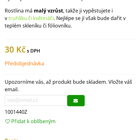
Rostlina má
malý vzrůst
, takže ji vypěstujete i
v
truhlíku či květináči
. Nejlépe se jí však bude dařit v
teplém skleníku či fóliovníku.
30 Kč
Předobjednávka
Upozorníme vás, až produkt bude skladem. Vložte váš
email.
1001440Z
Přidat k oblíbeným