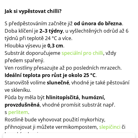
Jak si vypěstovat chilli?
S předpěstováním začněte již
od února do března
.
Doba klíčení je
2–3 týdny
, u vyšlechtěných odrůd až 6
týdnů při teplotě 24 °C a více.
Hloubka výsevu je
0,3 cm
.
Substrát doporučujeme
speciální pro chilli
, vždy
předem spařený.
Ven rostliny přesazujte až po posledních mrazech.
Ideální teplota pro růst je okolo 25 °C
.
Stanoviště volíme
slunečné
, vhodné je také pěstování
ve skleníku.
Půda by měla být
hlinitopísčitá, humózní,
provzdušněná
, vhodné promísit substrát např.
s
perlitem
.
Rostlině bude vyhovovat použití mykorhizy,
přihnojovat ji můžete vermikompostem,
slepičinci
či
kravským hnojem.