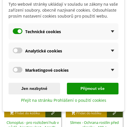
Tyto webové stránky ukládají v souladu se zákony na vaše
zařízení soubory, obecně nazývané cookies. Odsouhlaste
prosím nastavení cookies souborů pro použití webu.
Detaily produktu
Technické cookies
SOUVISEJÍCÍ PRODUKTY
Sleva
Sleva
Analytické cookies
Marketingové cookies
Jen nezbytné
Přijmout vše
Přejít na stránku Prohlášení o použití cookies
Přidat do košíku
Přidat do košíku
Clonoplus - pro rozložení hub v
Slimex - Ochrana rostlin před