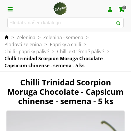
0
>
Zelenina
>
Zelenina - semena
>
Plodová zelenina
>
Papriky a chilli
>
Chilli - papriky pálivé
>
Chilli extrémně pálivé
>
Chilli Trinidad Scorpion Moruga Chocolate -
Capsicum chinense - semena - 5 ks
Chilli Trinidad Scorpion
Moruga Chocolate - Capsicum
chinense - semena - 5 ks