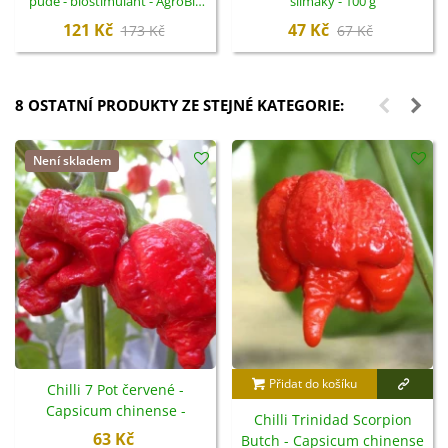
půdě - biostimulant - AgroBio
slimáky - 100 g
Opava - 10 ml
121 Kč
47 Kč
173 Kč
67 Kč
8 OSTATNÍ PRODUKTY ZE STEJNÉ KATEGORIE:
Není skladem
Přidat do košíku
Chilli 7 Pot červené -
Capsicum chinense -
Chilli Trinidad Scorpion
semena - 6 ks
63 Kč
Butch - Capsicum chinense