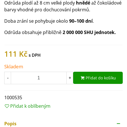
Odrůda plodí až 8 cm velké plody
hnědé
až čokoládové
barvy vhodné pro dochucování pokrmů.
Doba zrání se pohybuje okolo
90–100 dní
.
Odrůda obsahuje přibližně
2 000 000 SHU jednotek.
111 Kč
Skladem
Přidat do košíku
-
+
1000535
Přidat k oblíbeným
Popis