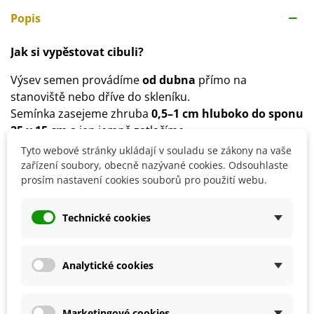
Popis
Jak si vypěstovat cibuli?
Výsev semen provádíme
od dubna
přímo na
stanoviště nebo dříve do skleníku.
Semínka zasejeme zhruba
0,5–1 cm hluboko do sponu
25 x 15 cm
a jen jemně zatlačíme.
Substrát udržujeme
neustále vlhký
.
Tyto webové stránky ukládají v souladu se zákony na vaše
Doba klíčení je přibližně
2–4 týdny
nebo déle při
zařízení soubory, obecně nazývané cookies. Odsouhlaste
prosím nastavení cookies souborů pro použití webu.
teplotě
12–18 °C
.
Volíme
slunné stanoviště
a půda by měla být
bohatá
na živiny, propustná, písčitohlinitá, humózní,
Technické cookies
neutrální nebo mírně zásaditá
.
Hnojení není nutné, doporučujeme pravidelnou
zálivku.
Analytické cookies
Marketingové cookies