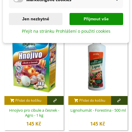
Detaily produktu
SOUVISEJÍCÍ PRODUKTY
Jen nezbytné
Přijmout vše
Přejít na stránku Prohlášení o použití cookies
Přidat do košíku
Přidat do košíku
Hnojivo pro cibule a česnek -
Lignohumát - Forestina - 500 ml
Agro - 1 kg
145 Kč
145 Kč