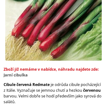
Zboží již nemáme v nabídce, náhradu najdete zde:
Jarní cibulka
Cibule červená Redmate
je odrůda cibule pocházející
z Itálie. Vyznačuje se jemnou chutí a hezkou
červenou
barvou. Velmi dobře se hodí především jako syrová do
salátů.