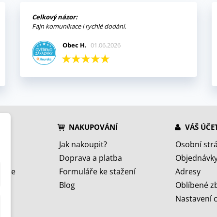
Celkový názor:
Fajn komunikace i rychlé dodání.
Obec H.
01.06.2026
NAKUPOVÁNÍ
VÁŠ ÚČE
Jak nakoupit?
Osobní str
Doprava a platba
Objednávk
jeme
Formuláře ke stažení
Adresy
Blog
Oblíbené z
Nastavení 