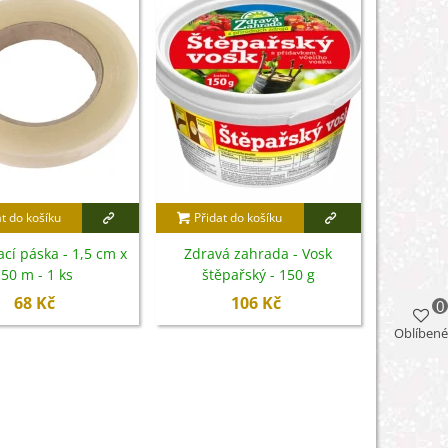
at do košíku
Přidat do košíku
cí páska - 1,5 cm x
Zdravá zahrada - Vosk
50 m - 1 ks
štěpařský - 150 g
68 Kč
106 Kč
0
Oblíbené