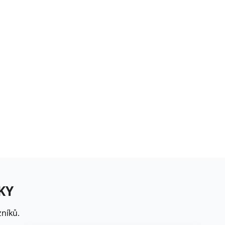
rézie růžová - Freesia -
ibuloviny - 3 ks
6 Kč
loxiníe Mont Blanc -
inningia - cibuloviny -...
8 Kč
omněnka alpská modrá -
yosotis alpestris -...
9 Kč
KY
níků.