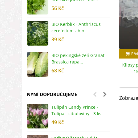
56 Kč
5
BIO Kerblík - Anthriscus
B
cerefolium - bio...
O
39 Kč
5
Přid
BIO pekingské zelí Granat -
B
Brassica rapa...
r
Klipsy 
68 Kč
8
- 1
NYNÍ DOPORUČUJEME
Zobraze
Tulipán Candy Prince -
J
Tulipa - cibuloviny - 3 ks
r
49 Kč
2