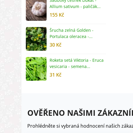
Sadbový česnek Dukát -
F
Allium sativum - paličák...
c
155 Kč
4
Šrucha zelná Golden -
G
Portulaca oleracea -...
S
30 Kč
5
Roketa setá Viktoria - Eruca
P
vesicaria - semena...
M
31 Kč
2
OVĚŘENO NAŠIMI ZÁKAZNÍ
Prohlédněte si vybraná hodnocení našich zákaz