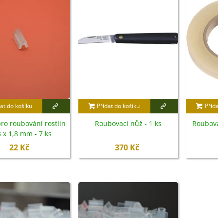
at do košíku
Přidat do košíku
Přid
pro roubování rostlin
Roubovací nůž - 1 ks
Roubova
3 x 1,8 mm - 7 ks
22 Kč
370 Kč
IO Ředkev bílá Laurin -
aphanus sativus - bio...
4 Kč
IO Mangold duhový - Beta
ulgaris - bio semena...