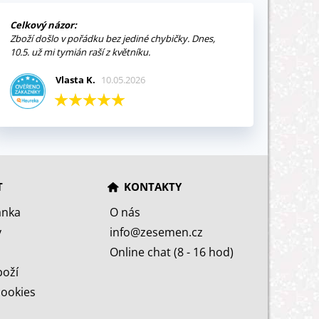
Celkový názor:
Zboží došlo v pořádku bez jediné chybičky. Dnes,
10.5. už mi tymián raší z květníku.
Vlasta K.
10.05.2026
T
KONTAKTY
ánka
O nás
y
info@zesemen.cz
Online chat (8 - 16 hod)
boží
cookies