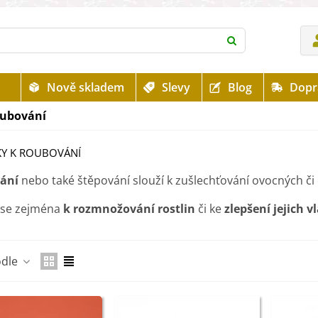
Nově skladem
Slevy
Blog
Dopr
oubování
Y K ROUBOVÁNÍ
ání
nebo také štěpování slouží k zušlechťování ovocných č
 se zejména
k rozmnožování rostlin
či ke
zlepšení jejich v
Číst více
odle