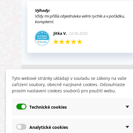
Výhody:
Vždy mi přišla objednávka velmi rychle a v pořádku,
kompletní.
Jitka V.
02.06.2026
INFORMACE
HLEDÁTE
Tyto webové stránky ukládají v souladu se zákony na vaše
zařízení soubory, obecně nazývané cookies. Odsouhlaste
Obchodní podmínky
Slevy
prosím nastavení cookies souborů pro použití webu.
Reklamační řád
Novinky
Ochrana osobních údajů
Nyní doporuču
Technické cookies
Cookies
Mapa stránek
ÚKZÚZ info a odkazy
Analytické cookies