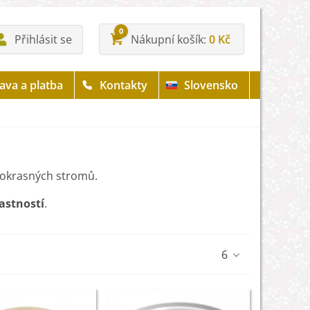
0
Přihlásit se
Nákupní košík
0 Kč
ava a platba
Kontakty
Slovensko
i okrasných stromů.
lastností
.
6