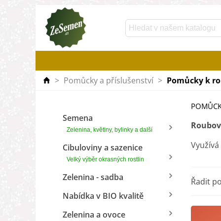
>
Pomůcky a příslušenství
>
Pomůcky k r
POMŮCK
Semena
Roubov
Zelenina, květiny, bylinky a další
Využívá
Cibuloviny a sazenice
Velký výběr okrasných rostlin
Zelenina - sadba
Řadit p
Nabídka v BIO kvalitě
Zelenina a ovoce