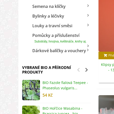
Semena na klíčky
Bylinky a léčivky
Louky a travní směsi
Pomůcky a příslušenství
Substráty, hnojiva, květináče, knihy aj.
Dárkové balíčky a vouchery
Přid
Klipsy 
VYBRANÉ BIO A PŘÍRODNÍ
- 1
PRODUKTY
BIO Fazole fialová Teepee -
B
Phaseolus vulgaris...
R
54 Kč
5
BIO Hořčice Wasabina -
B
Brassica juncea - bio...
v