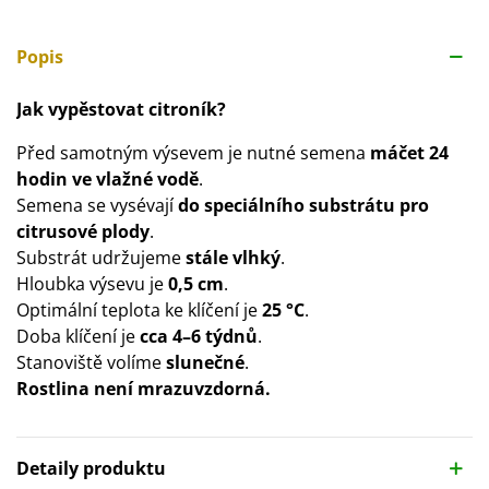
Popis
Jak vypěstovat citroník?
Před samotným výsevem je nutné semena
máčet 24
hodin ve vlažné vodě
.
Semena se vysévají
do speciálního substrátu pro
citrusové plody
.
Substrát udržujeme
stále vlhký
.
Hloubka výsevu je
0,5 cm
.
Optimální teplota ke klíčení je
25 °C
.
Doba klíčení je
cca 4–6 týdnů
.
Stanoviště volíme
slunečné
.
Rostlina není mrazuvzdorná.
Detaily produktu