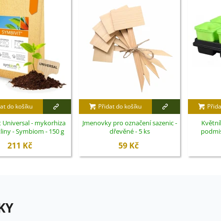
at do košíku
Přidat do košíku
Přida
 Universal - mykorhiza
Jmenovky pro označení sazenic -
Květní
tliny - Symbiom - 150 g
dřevěné - 5 ks
podmis
211 Kč
59 Kč
KY