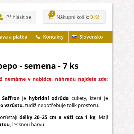
0
Přihlásit se
Nákupní košík
0 Kč
ava a platba
Kontakty
Slovensko
pepo - semena - 7 ks
již nemáme v nabídce, náhradu najdete zde:
 Saffron
je
hybridní odrůda
cukety, která je
o vzrůstu
, tudíž nepotřebuje tolik prostoru.
orůstají
délky 20–25 cm a váží cca 1 kg
. Mají
utou
, lesknou barvu.