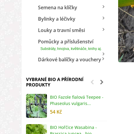
Semena na klíčky
Bylinky a léčivky
Louky a travní směsi
Pomůcky a příslušenství
Substráty, hnojiva, květináče, knihy aj.
Dárkové balíčky a vouchery
VYBRANÉ BIO A PŘÍRODNÍ
PRODUKTY
BIO Fazole fialová Teepee -
B
Phaseolus vulgaris...
R
54 Kč
5
BIO Hořčice Wasabina -
B
Brassica juncea - bio...
v