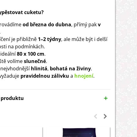
vypěstovat cuketu?
provádíme
od března do dubna
, přímý pak
v
.
čení je přibližně
1–2 týdny
, ale může být i delší
losti na podmínkách.
ideální
80 x 100 cm
.
ště volíme
slunečné
.
 nejvhodnější
hlinitá
,
bohatá na živiny
.
vyžaduje
pravidelnou zálivku
a
hnojení
.
y produktu