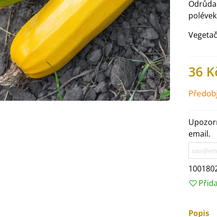
Odrůda
polévek
Vegetač
36 K
Předob
Upozorn
email.
IO Ředkev bílá Laurin -
aphanus sativus - bio...
100180
4 Kč
Přid
IO Mangold duhový - Beta
Popis
ulgaris - bio semena...