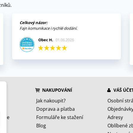
níků.
Celkový názor:
Fajn komunikace i rychlé dodání.
Obec H.
01.06.2026
NAKUPOVÁNÍ
VÁŠ ÚČE
Jak nakoupit?
Osobní str
Doprava a platba
Objednávk
jeme
Formuláře ke stažení
Adresy
Blog
Oblíbené z