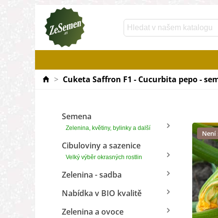
>
Cuketa Saffron F1 - Cucurbita pepo - sem
Semena
Zelenina, květiny, bylinky a další
Není
Cibuloviny a sazenice
Velký výběr okrasných rostlin
Zelenina - sadba
Nabídka v BIO kvalitě
Zelenina a ovoce