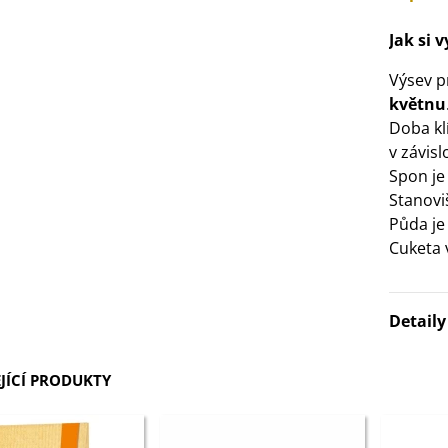
3 Kč
Jak si 
IO Bazalka pravá červená -
Výsev 
cimum basilicum -...
květnu
6 Kč
Doba klí
v závis
Spon je 
IO Stévie sladká - Stevia
Stanovi
ebaudiana - bio...
Půda je
4 Kč
Cuketa 
Detail
JÍCÍ PRODUKTY