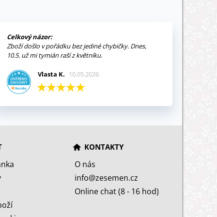
Celkový názor:
Zboží došlo v pořádku bez jediné chybičky. Dnes,
10.5. už mi tymián raší z květníku.
Vlasta K.
10.05.2026
T
KONTAKTY
ánka
O nás
y
info@zesemen.cz
Online chat (8 - 16 hod)
boží