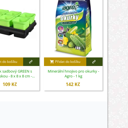
t do košíku
Přidat do košíku
Přidat
k sadbový GREEN s
Minerální hnojivo pro okurky -
Agro - Am
kou - 8 x 8 x 8 cm -
Agro - 1 kg
2 x 6 ks
109 Kč
142 Kč