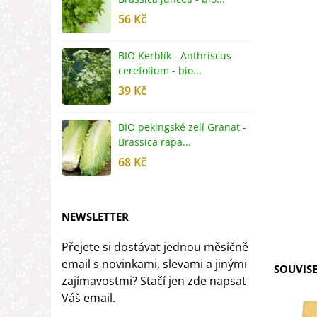
56 Kč
5
BIO Kerblík - Anthriscus
B
cerefolium - bio...
O
39 Kč
5
BIO pekingské zelí Granat -
B
Brassica rapa...
r
68 Kč
8
NEWSLETTER
Přejete si dostávat jednou měsíčně
email s novinkami, slevami a jinými
SOUVISE
zajímavostmi? Stačí jen zde napsat
Váš email.