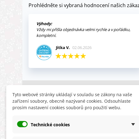
Prohlédněte si vybraná hodnocení našich zákaz
Výhody:
Vždy mi přišla objednávka velmi rychle a v pořádku,
kompletní.
Jitka V.
02.06.2026
INFORMACE
HLEDÁTE
Tyto webové stránky ukládají v souladu se zákony na vaše
zařízení soubory, obecně nazývané cookies. Odsouhlaste
Obchodní podmínky
Slevy
prosím nastavení cookies souborů pro použití webu.
Reklamační řád
Novinky
Ochrana osobních údajů
Nyní doporuču
Technické cookies
Cookies
Mapa stránek