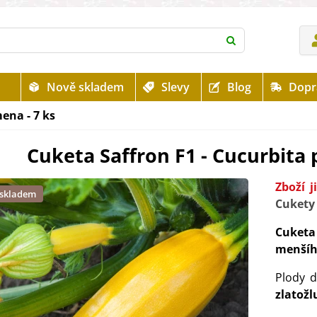
Nově skladem
Slevy
Blog
Dopr
ena - 7 ks
Cuketa Saffron F1 - Cucurbita 
Zboží 
 skladem
Cukety
Cuketa
menšíh
Plody d
zlatožl