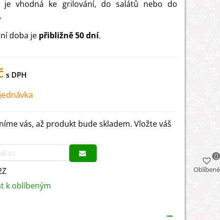
 je vhodná ke grilování, do salátů nebo do
.
ní doba je
přibližně 50 dní
.
č
jednávka
íme vás, až produkt bude skladem. Vložte váš
0
Oblíbené
2Z
at k oblíbeným