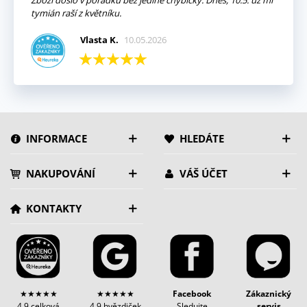
Zboží došlo v pořádku bez jediné chybičky. Dnes, 10.5. už mi
tymián raší z květníku.
Vlasta K.
10.05.2026
INFORMACE
HLEDÁTE
NAKUPOVÁNÍ
VÁŠ ÚČET
KONTAKTY
★★★★★
★★★★★
Facebook
Zákaznický
4,9 celková
4,9 hvězdiček
Sledujte
servis