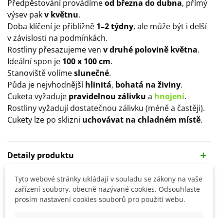
Předpěstování provádíme
od března do dubna
, přímý
výsev pak
v květnu
.
Doba klíčení je přibližně
1–2 týdny
, ale může být i delší
v závislosti na podmínkách.
Rostliny přesazujeme ven
v druhé polovině května
.
Ideální spon je
100 x 100 cm
.
Stanoviště volíme
slunečné
.
Půda je nejvhodnější
hlinitá
,
bohatá na živiny
.
Cuketa vyžaduje
pravidelnou zálivku
a
hnojení
.
Rostliny vyžadují dostatečnou zálivku (méně a častěji).
Cukety lze po sklizni
uchovávat na chladném místě
.
Detaily produktu
Tyto webové stránky ukládají v souladu se zákony na vaše
SOUVISEJÍCÍ PRODUKTY
zařízení soubory, obecně nazývané cookies. Odsouhlaste
prosím nastavení cookies souborů pro použití webu.
Sleva
Sleva