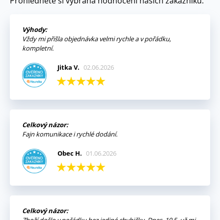
Prohlédněte si vybraná hodnocení našich zákazníků.
Výhody:
Vždy mi přišla objednávka velmi rychle a v pořádku,
kompletní.
Jitka V.
02.06.2026
Celkový názor:
Fajn komunikace i rychlé dodání.
Obec H.
01.06.2026
Celkový názor: