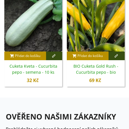
Přidat do košíku
Přidat do košíku
Cuketa Kveta - Cucurbita
BIO Cuketa Gold Rush -
pepo - semena - 10 ks
Cucurbita pepo - bio
semena - 7 ks
32 Kč
69 Kč
OVĚŘENO NAŠIMI ZÁKAZNÍKY