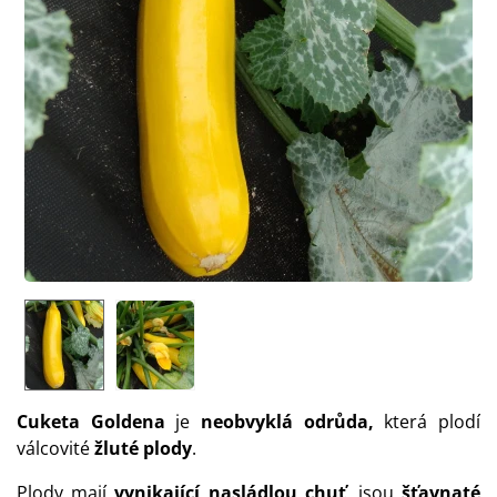
Cuketa Goldena
je
neobvyklá odrůda,
která plodí
válcovité
žluté
plody
.
Plody mají
vynikající nasládlou chuť
, jsou
šťavnaté