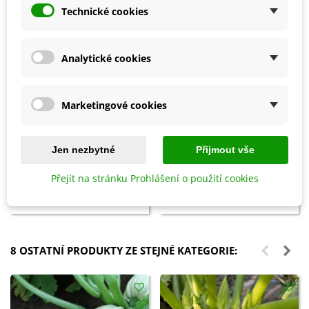
Technické cookies
Analytické cookies
Marketingové cookies
Přidat do košíku
Přidat do košíku
Jen nezbytné
Přijmout vše
Clonoplus - pro rozložení hub v
Slimex - Ochrana rostlin před
Přejít na stránku Prohlášení o použití cookies
půdě - biostimulant - AgroBio
slimáky - 100 g
Opava - 10 ml
121 Kč
47 Kč
173 Kč
67 Kč
8 OSTATNÍ PRODUKTY ZE STEJNÉ KATEGORIE: