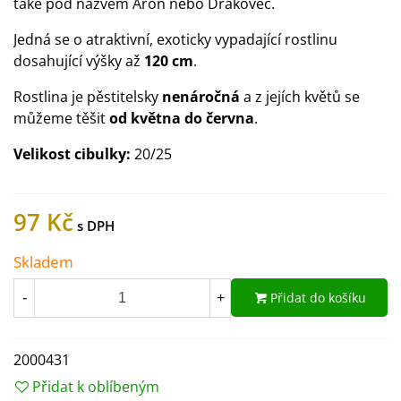
také pod názvem Áron nebo Drakovec.
Jedná se o atraktivní, exoticky vypadající rostlinu
dosahující výšky až
120 cm
.
Rostlina je pěstitelsky
nenáročná
a z jejích květů se
můžeme těšit
od května do června
.
Velikost cibulky:
20/25
97 Kč
Skladem
Přidat do košíku
-
+
2000431
Přidat k oblíbeným