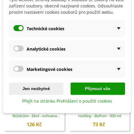
zařízení soubory, obecně nazývané cookies. Odsouhlaste
prosím nastavení cookies souborů pro použití webu.
SOUVISEJÍCÍ PRODUKTY
Technické cookies
Analytické cookies
Marketingové cookies
Jen nezbytné
Přijmout vše
Přidat do košíku
Přidat do košíku
Přejít na stránku Prohlášení o použití cookies
Ochrana proti přezimujícím
Vermikompost na kvetoucí
škůdcům - Ekol - ochrana
rostliny - BoPon - 500 ml
rostlin - 100 ml
126 Kč
73 Kč