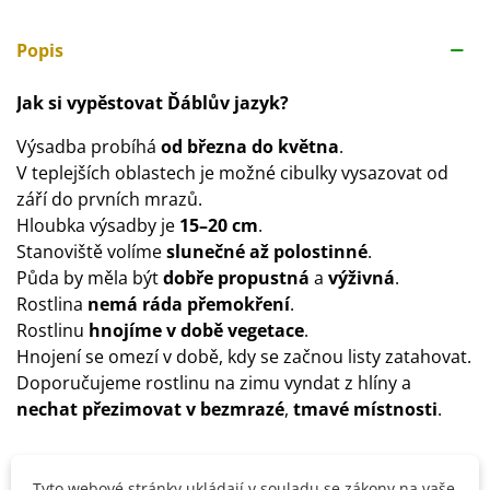
Popis
Jak si vypěstovat Ďáblův jazyk?
Výsadba probíhá
od března do května
.
V teplejších oblastech je možné cibulky vysazovat od
září do prvních mrazů.
Hloubka výsadby je
15–20 cm
.
Stanoviště volíme
slunečné až polostinné
.
Půda by měla být
dobře propustná
a
výživná
.
Rostlina
nemá ráda přemokření
.
Rostlinu
hnojíme v době vegetace
.
Hnojení se omezí v době, kdy se začnou listy zatahovat.
Doporučujeme rostlinu na zimu vyndat z hlíny a
nechat přezimovat v bezmrazé
,
tmavé místnosti
.
Detaily produktu
Tyto webové stránky ukládají v souladu se zákony na vaše