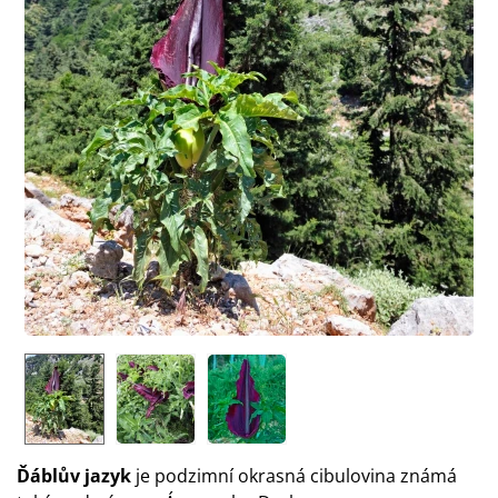
Ďáblův jazyk
je podzimní okrasná cibulovina známá