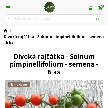
0
>
Divoká rajčátka - Solnum pimpinellifolium - semena
- 6 ks
Divoká rajčátka - Solnum
pimpinellifolium - semena -
6 ks
Není skladem