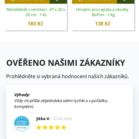
Miniskleník s ventilací - 47 x 20 x
Hnojivo pro rajčata a okurky -
20 cm - 1 ks
BoPon - 1 kg
183 Kč
138 Kč
OVĚŘENO NAŠIMI ZÁKAZNÍKY
Prohlédněte si vybraná hodnocení našich zákazníků.
Výhody:
Vždy mi přišla objednávka velmi rychle a v pořádku,
kompletní.
Jitka V.
02.06.2026