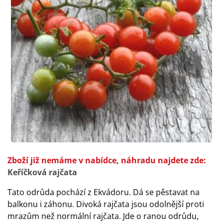
Zboží již nemáme v nabídce, náhradu najdete zde:
Keříčková rajčata
Tato odrůda pochází z Ekvádoru. Dá se pěstavat na
balkonu i záhonu. Divoká rajčata jsou odolnější proti
mrazům než normální rajčata. Jde o ranou odrůdu,