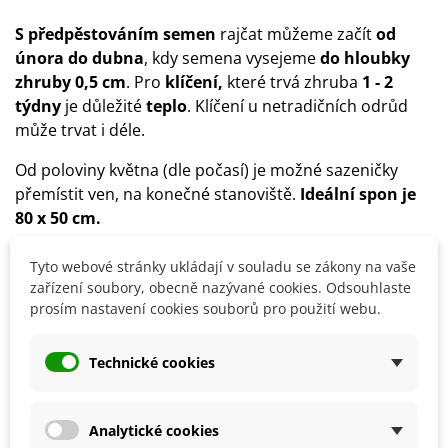
S předpěstováním semen
rajčat můžeme začít
od
února do dubna
, kdy semena vysejeme
do hloubky
zhruby 0,5 cm
. Pro
klíčení,
které trvá zhruba
1 - 2
týdny
je důležité
teplo
. Klíčení u netradičních odrůd
může trvat i déle.
Od poloviny května (dle počasí) je možné sazeničky
přemístit ven, na konečné stanoviště.
Ideální spon je
80 x 50 cm.
Konečné stanoviště by mělo být
slunečné, teplné a
Tyto webové stránky ukládají v souladu se zákony na vaše
dobře chráněné.
zařízení soubory, obecně nazývané cookies. Odsouhlaste
prosím nastavení cookies souborů pro použití webu.
Vždy použít
sprařený
substrát
pro rajčata, papriky,
chilli
. Zeminu můžeme propařit například v mikrovlnné
Technické cookies
troubě.
Důležitá je samozřejmě
pravidelná zálivka a
Analytické cookies
hnojení.
Doporučujeme použít například
Hoštické