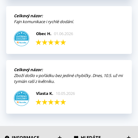
Celkový názor:
Fajn komunikace i rychlé dodání.
Obec H.
01.06.2026
Celkový názor:
Zboží došlo v pořádku bez jediné chybičky. Dnes, 10.5. už mi
tymián raší z květníku.
Vlasta K.
10.05.2026
INFORMACE
HLEDÁTE