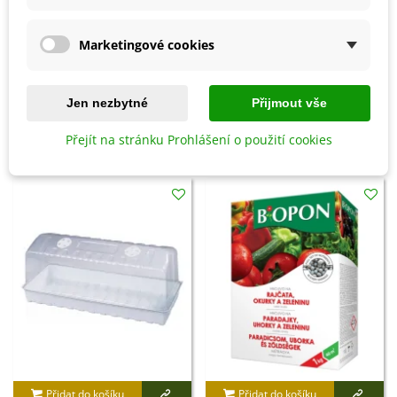
hnojivo pro rajčata a papriky
, případně
hnojivé tyčinky
pro rajčata.
Marketingové cookies
Detaily produktu
Jen nezbytné
Přijmout vše
Přejít na stránku Prohlášení o použití cookies
SOUVISEJÍCÍ PRODUKTY
Přidat do košíku
Přidat do košíku