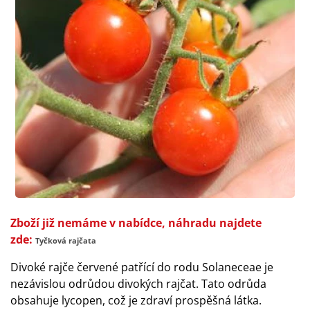
Zboží již nemáme v nabídce, náhradu najdete
zde:
Tyčková rajčata
Divoké rajče červené patřící do rodu Solaneceae je
nezávislou odrůdou divokých rajčat. Tato odrůda
obsahuje lycopen, což je zdraví prospěšná látka.