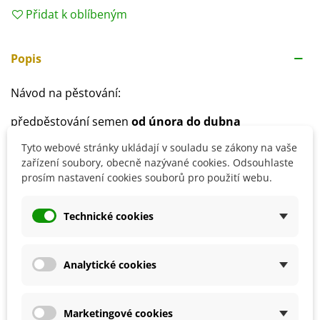
Přidat k oblíbeným
Popis
Návod na pěstování:
předpěstování semen
od února do dubna
hloubka výsevu:
0,5 cm
Tyto webové stránky ukládají v souladu se zákony na vaše
doba klíčení:
1 - 2 týdny, i déle
, během klíčení udržujte
zařízení soubory, obecně nazývané cookies. Odsouhlaste
vyšší teplotu
prosím nastavení cookies souborů pro použití webu.
od poloviny května lze rostliny přemístit ven
spon:
80 x 50 cm
Technické cookies
stanoviště:
teplé, slunečné, dobře chráněné
půda:
středně těžká, výživná
důležitá je pravidelná závlaha a přihnojování
Analytické cookies
Detaily produktu
Marketingové cookies