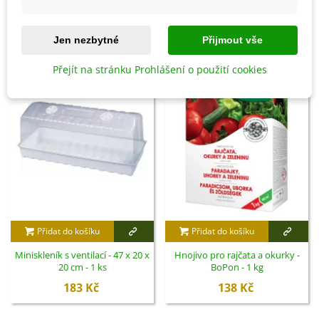
SOUVISEJÍCÍ PRODUKTY
Jen nezbytné
Přijmout vše
Přejít na stránku Prohlášení o použití cookies
Přidat do košíku
Přidat do košíku
Miniskleník s ventilací - 47 x 20 x
Hnojivo pro rajčata a okurky -
20 cm - 1 ks
BoPon - 1 kg
183 Kč
138 Kč