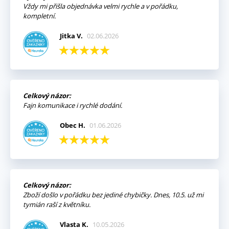
Vždy mi přišla objednávka velmi rychle a v pořádku,
kompletní.
Jitka V.
02.06.2026
Celkový názor:
Fajn komunikace i rychlé dodání.
Obec H.
01.06.2026
Celkový názor:
Zboží došlo v pořádku bez jediné chybičky. Dnes, 10.5. už mi
tymián raší z květníku.
Vlasta K.
10.05.2026