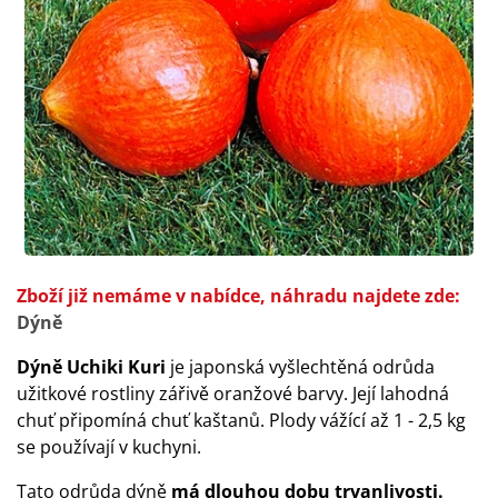
Zboží již nemáme v nabídce, náhradu najdete zde:
Dýně
Dýně Uchiki Kuri
je japonská vyšlechtěná odrůda
užitkové rostliny zářivě oranžové barvy. Její lahodná
chuť připomíná chuť kaštanů. Plody vážící až 1 - 2,5 kg
se používají v kuchyni.
Tato odrůda dýně
má dlouhou dobu trvanlivosti.