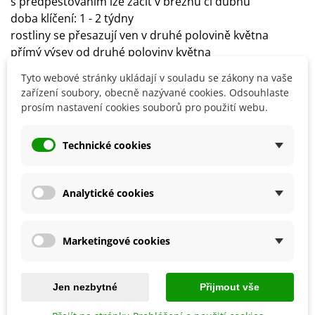
s předpěstováním lze začít v březnu či dubnu
doba klíčení: 1 - 2 týdny
rostliny se přesazují ven v druhé polovině května
přímý výsev od druhé poloviny května
spon: 200 x 100 cm
Tyto webové stránky ukládají v souladu se zákony na vaše
stanoviště: slunečné, chráněné před větrem
zařízení soubory, obecně nazývané cookies. Odsouhlaste
půda: hlinitá, humózní, s dostatečnou zálivkou
prosím nastavení cookies souborů pro použití webu.
plody sklízíme před příchodem prvních mrazů
Technické cookies
Detaily produktu
Analytické cookies
SOUVISEJÍCÍ PRODUKTY
Marketingové cookies
Jen nezbytné
Přijmout vše