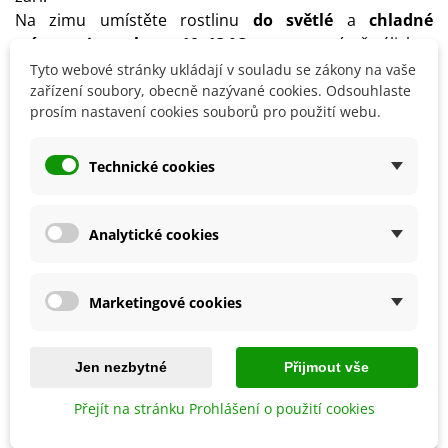
Na zimu umístěte rostlinu
do světlé
a
chladné
místnosti s teplotou 10–13 °C
a omezte mírně zálivku.
Silice, tedy i čerstvé listy, obsahují jedovaté látky.
Tyto webové stránky ukládají v souladu se zákony na vaše
zařízení soubory, obecně nazývané cookies. Odsouhlaste
prosím nastavení cookies souborů pro použití webu.
Detaily produktu
Technické cookies
SOUVISEJÍCÍ PRODUKTY
Analytické cookies
Marketingové cookies
Jen nezbytné
Přijmout vše
Přejít na stránku Prohlášení o použití cookies