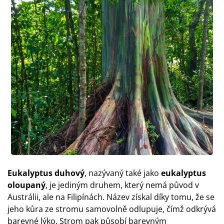
Eukalyptus duhový
, nazývaný také jako
eukalyptus
oloupaný
, je jediným druhem, který nemá původ v
Austrálii, ale na Filipínách. Název získal díky tomu, že se
jeho kůra ze stromu samovolně odlupuje, čímž odkrývá
barevné lýko. Strom pak působí barevným