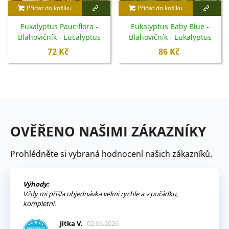
Přidat do košíku
Přidat do košíku
Eukalyptus Pauciflora -
Eukalyptus Baby Blue -
Blahovičník - Eucalyptus
Blahovičník - Eukalyptus
pauciflora - semena - 8 ks
pulverulenta - semena -
72 Kč
86 Kč
8 ks
OVĚŘENO NAŠIMI ZÁKAZNÍKY
Prohlédněte si vybraná hodnocení našich zákazníků.
Výhody:
Vždy mi přišla objednávka velmi rychle a v pořádku,
kompletní.
Jitka V.
02.06.2026