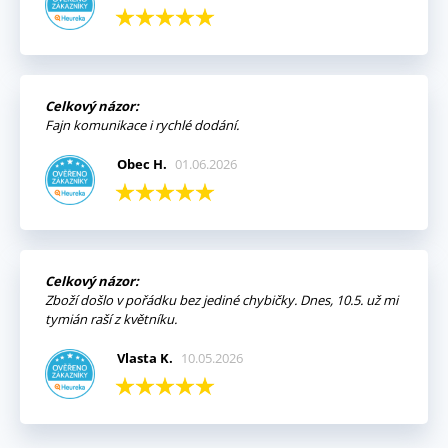
Celkový názor:
Fajn komunikace i rychlé dodání.
Obec H.
01.06.2026
Celkový názor:
Zboží došlo v pořádku bez jediné chybičky. Dnes, 10.5. už mi
tymián raší z květníku.
Vlasta K.
10.05.2026