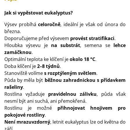
Jak si vypěstovat eukalyptus?
Výsev probíhá
celoročně
, ideální je však od února do
března.
Doporučujeme před výsevem
provést stratifikaci
.
Hloubka výsevu je
na substrát
, semena se
lehce
zamáčknou
.
Optimální teplota ke klíčení je
okolo 18 °C
.
Doba klíčení je
2–8 týdnů
.
Stanoviště volíme
s rozptýleným světlem
.
Půda by měla být
běžnou zahradnickou s přídavkem
rašeliny
.
Rostlina vyžaduje
pravidelnou zálivku
, půda však
nesmí být ani suchá, ani přemokřená.
Rostlinu je možné
přihnojovat hnojivem pro
pokojové rostliny
.
Není mrazuvzdorný
, letnit eukalyptus lze od května do
září.