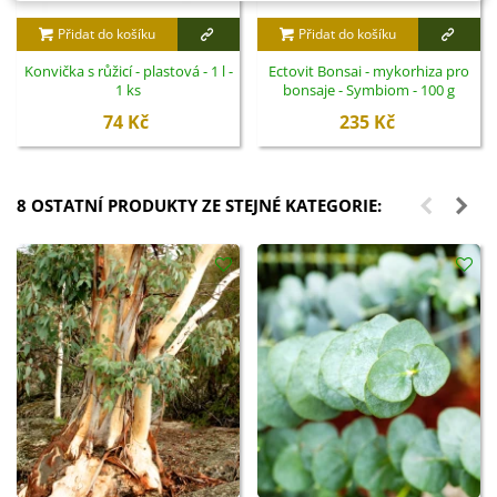
Přidat do košíku
Přidat do košíku
Konvička s růžicí - plastová - 1 l -
Ectovit Bonsai - mykorhiza pro
1 ks
bonsaje - Symbiom - 100 g
74 Kč
235 Kč
8 OSTATNÍ PRODUKTY ZE STEJNÉ KATEGORIE: