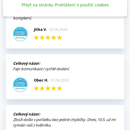
Přejít na stránku Prohlášení o použití cookies
Výhody:
Vždy mi přišla objednávka velmi rychle a v pořádku,
kompletní.
Jitka V.
02.06.2026
Celkový názor:
Fajn komunikace i rychlé dodání.
Obec H.
01.06.2026
Celkový názor:
Zboží došlo v pořádku bez jediné chybičky. Dnes, 10.5. už mi
tymián raší z květníku.