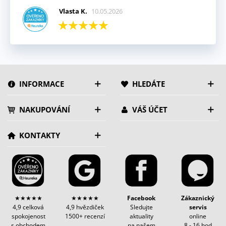
Vlasta K.
10.05.2026
INFORMACE
HLEDÁTE
NAKUPOVÁNÍ
VÁŠ ÚČET
KONTAKTY
★★★★★
★★★★★
Facebook
Zákaznický
4,9 celková
4,9 hvězdiček
Sledujte
servis
spokojenost
1500+ recenzí
aktuality
online
s obchodem
na našem
8 - 16 hod