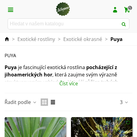
0
>
Exotické rostliny
>
Exotické okrasné
>
Puya
PUYA
Puya
je fascinující exotická rostlina
pocházející z
jihoamerických hor
, která zaujme svým výrazně
strukturovaným vzhledem. Vytváří
růžice tuhých,
Číst více
špičatých listů s metalickým nádechem
, díky čemuž
působí moderně, neobvykle a mimořádně dekorativně.
Řadit podle
3
Některé druhy mohou při vhodných podmínkách
vykvést působivými květními stonky v sytých barvách.
Rostlina
vyžaduje hodně světla, teplo a dobře
propustný, sušší substrát
. Díky své odolnosti vůči