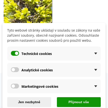
Tyto webové stránky ukládají v souladu se zákony na vaše
Přidat do košíku
zařízení soubory, obecně nazývané cookies. Odsouhlaste
Puja - Puya Chilensis -
prosím nastavení cookies souborů pro použití webu.
semena - 20 ks
68 Kč
Technické cookies
Zobrazení 1-3 z 3 položek
Analytické cookies
Marketingové cookies
OVĚŘENO NAŠIMI ZÁKAZNÍKY
Prohlédněte si vybraná hodnocení našich zákazníků.
Jen nezbytné
Přijmout vše