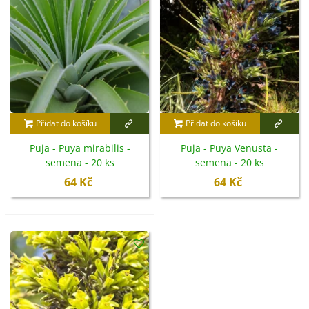
suchu se skvěle hodí do moderních interiérů, zimních
zahrad i jako solitér do nádob. Puya je ideální volbou
pro milovníky netradičních exotických rostlin a
designových rostlinných kompozic.
Přidat do košíku
Přidat do košíku
Puja - Puya mirabilis -
Puja - Puya Venusta -
semena - 20 ks
semena - 20 ks
64 Kč
64 Kč