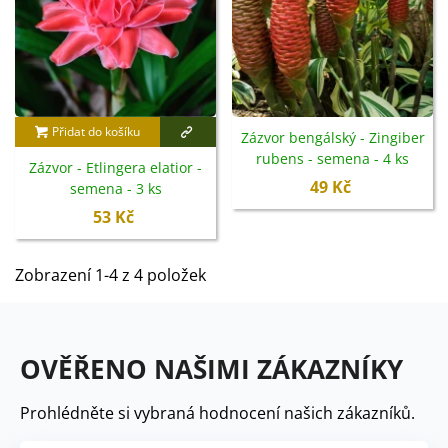
Přidat do košíku
Zázvor bengálský - Zingiber
rubens - semena - 4 ks
Zázvor - Etlingera elatior -
49 Kč
semena - 3 ks
53 Kč
Zobrazení 1-4 z 4 položek
OVĚŘENO NAŠIMI ZÁKAZNÍKY
Prohlédněte si vybraná hodnocení našich zákazníků.