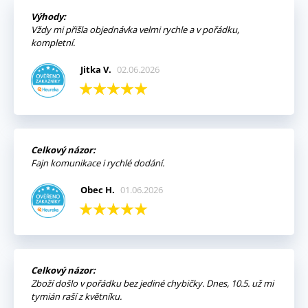
Výhody:
Vždy mi přišla objednávka velmi rychle a v pořádku,
kompletní.
Jitka V.
02.06.2026
Celkový názor:
Fajn komunikace i rychlé dodání.
Obec H.
01.06.2026
Celkový názor:
Zboží došlo v pořádku bez jediné chybičky. Dnes, 10.5. už mi
tymián raší z květníku.