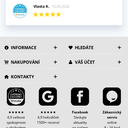
Vlasta K.
10.05.2026
INFORMACE
HLEDÁTE
NAKUPOVÁNÍ
VÁŠ ÚČET
KONTAKTY
★★★★★
★★★★★
Facebook
Zákaznický
4,9 celková
4,9 hvězdiček
Sledujte
servis
spokojenost
1500+ recenzí
aktuality
online
s obchodem
na našem
8 - 16 hod