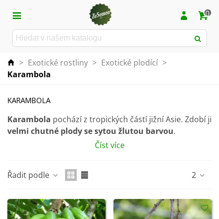
0
>
Exotické rostliny
>
Exotické plodící
>
Karambola
KARAMBOLA
Karambola
pochází z tropických částí jižní Asie. Zdobí ji
velmi chutné plody se sytou žlutou barvou
.
Číst více
S oblibou ji přidáváme do ovocných salátů nakrájenou
na plátky, které připomínají hvězdičky.
Řadit podle
2
Karambola
obsahuje celou řadu vitamínů a
minerálů
, především vitamín C a minerální látky,
zejména vápník, železo, hořčík a fosfor.