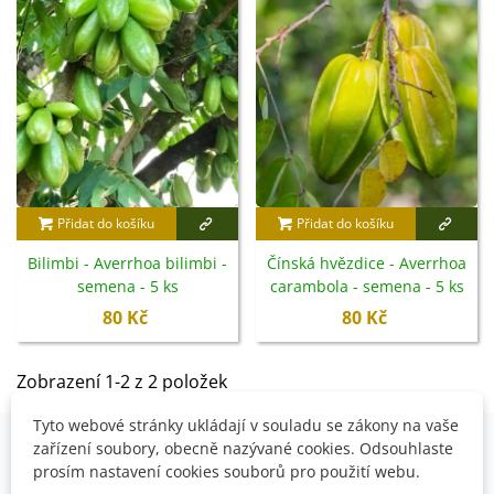
Přidat do košíku
Přidat do košíku
Bilimbi - Averrhoa bilimbi -
Čínská hvězdice - Averrhoa
semena - 5 ks
carambola - semena - 5 ks
80 Kč
80 Kč
Zobrazení 1-2 z 2 položek
Tyto webové stránky ukládají v souladu se zákony na vaše
zařízení soubory, obecně nazývané cookies. Odsouhlaste
prosím nastavení cookies souborů pro použití webu.
OVĚŘENO NAŠIMI ZÁKAZNÍKY