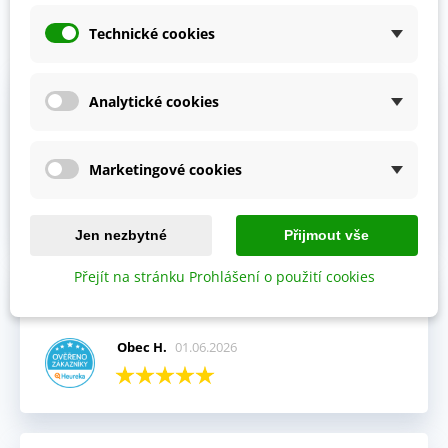
Technické cookies
Prohlédněte si vybraná hodnocení našich zákazníků.
Výhody:
Analytické cookies
Vždy mi přišla objednávka velmi rychle a v pořádku,
kompletní.
Marketingové cookies
Jitka V.
02.06.2026
Jen nezbytné
Přijmout vše
Přejít na stránku Prohlášení o použití cookies
Celkový názor:
Fajn komunikace i rychlé dodání.
Obec H.
01.06.2026