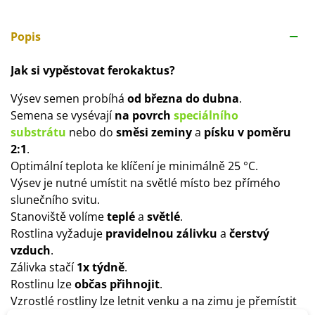
Popis
Jak si vypěstovat ferokaktus?
Výsev semen probíhá
od března do dubna
.
Semena se vysévají
na povrch
speciálního
substrátu
nebo do
směsi zeminy
a
písku v poměru
2:1
.
Optimální teplota ke klíčení je minimálně 25 °C.
Výsev je nutné umístit na světlé místo bez přímého
slunečního svitu.
Stanoviště volíme
teplé
a
světlé
.
Rostlina vyžaduje
pravidelnou zálivku
a
čerstvý
vzduch
.
Zálivka stačí
1x týdně
.
Rostlinu lze
občas přihnojit
.
Vzrostlé rostliny lze letnit venku a na zimu je přemístit