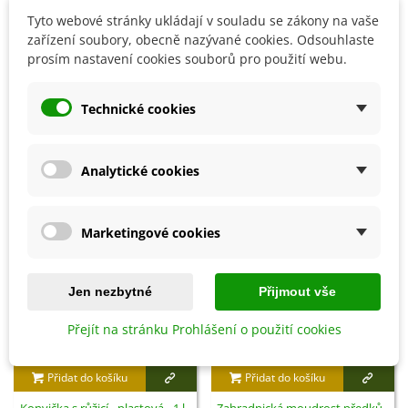
do chladné místnosti při teplotě 5–12 °C.
Tyto webové stránky ukládají v souladu se zákony na vaše
zařízení soubory, obecně nazývané cookies. Odsouhlaste
prosím nastavení cookies souborů pro použití webu.
Detaily produktu
Technické cookies
SOUVISEJÍCÍ PRODUKTY
Analytické cookies
Marketingové cookies
Jen nezbytné
Přijmout vše
Přejít na stránku Prohlášení o použití cookies
Přidat do košíku
Přidat do košíku
Konvička s růžicí - plastová - 1 l -
Zahradnická moudrost předků -