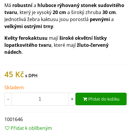
Má
robustní
a
hluboce rýhovaný stonek sudovitého
tvaru
, který je vysoký
20 cm
a široký zhruba
30 cm
.
Jednotlivá žebra kaktusu jsou porostlá
pevnými
a
velkými ostrými trny
.
Květy ferokaktusu
mají
široké okvětní lístky
lopatkovitého tvaru
, které mají
žluto-červený
nádech
.
45 Kč
Skladem
Přidat do košíku
-
+
1001646
Přidat k oblíbeným