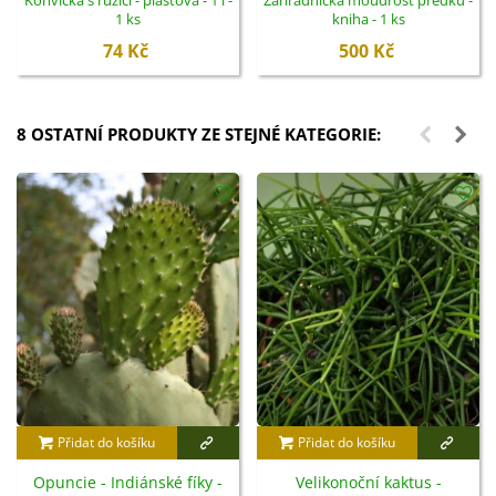
1 ks
kniha - 1 ks
74 Kč
500 Kč
8 OSTATNÍ PRODUKTY ZE STEJNÉ KATEGORIE:
Přidat do košíku
Přidat do košíku
Opuncie - Indiánské fíky -
Velikonoční kaktus -