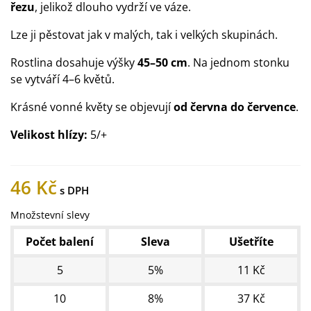
řezu
, jelikož dlouho vydrží ve váze.
Lze ji pěstovat jak v malých, tak i velkých skupinách.
Rostlina dosahuje výšky
45–50 cm
. Na jednom stonku
se vytváří 4–6 květů.
Krásné vonné květy se objevují
od června do července
.
Velikost hlízy:
5/+
46 Kč
Množstevní slevy
Počet balení
Sleva
Ušetříte
5
5%
11 Kč
10
8%
37 Kč