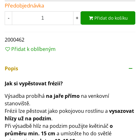
Předobjednávka
Přidat do košíku
-
+
2000462
Přidat k oblíbeným
Popis
Jak si vypěstovat frézii?
Výsadba probíhá
na jaře přímo
na venkovní
stanoviště.
Frézii lze pěstovat jako pokojovou rostlinu a
vysazovat
hlízy už na podzim
.
Při výsadbě hlíz na podzim použijte květináč
o
průměru min. 15 cm
a umístěte ho do světlé