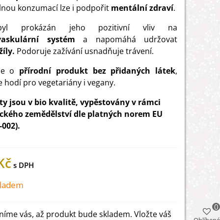
lnou konzumací lze i podpořit
mentální zdraví
.
yl prokázán jeho pozitivní vliv na
ovaskulární systém
a napomáhá udržovat
žíly.
Podoruje zažívání usnadňuje trávení.
se o
přírodní produkt bez přidaných látek
,
e hodí pro vegetariány i vegany.
y jsou v bio kvalitě, vypěstovány v rámci
ického zemědělství dle platných norem EU
-002).
Kč
kladem
0
íme vás, až produkt bude skladem. Vložte váš