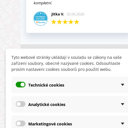
kompletní.
Jitka V.
02.06.2026
INFORMACE
HLEDÁTE
Tyto webové stránky ukládají v souladu se zákony na vaše
zařízení soubory, obecně nazývané cookies. Odsouhlaste
Obchodní podmínky
Slevy
prosím nastavení cookies souborů pro použití webu.
Reklamační řád
Novinky
Ochrana osobních údajů
Nyní doporuču
Technické cookies
Cookies
Mapa stránek
ÚKZÚZ info a odkazy
Analytické cookies
Marketingové cookies
★★★★★