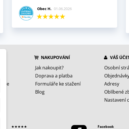
Obec H.
01.06.2026
NAKUPOVÁNÍ
VÁŠ ÚČE
Jak nakoupit?
Osobní str
Doprava a platba
Objednávk
jeme
Formuláře ke stažení
Adresy
Blog
Oblíbené z
Nastavení 
★★★★★
Facebook