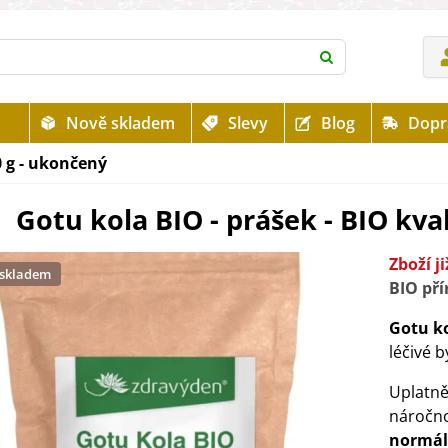
Nově skladem
Slevy
Blog
Dopr
0 g - ukončený
Gotu kola BIO - prášek - BIO kval
Zboží j
 skladem
BIO pří
Gotu k
léčivé b
Uplatn
náročn
normá