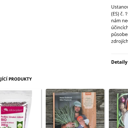
Ustanov
(ES) č. 
nám ned
účincíc
působen
zdrojích
Detail
JÍCÍ PRODUKTY