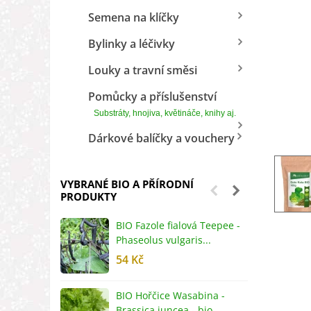
Semena na klíčky
Bylinky a léčivky
Louky a travní směsi
Pomůcky a příslušenství
Substráty, hnojiva, květináče, knihy aj.
Dárkové balíčky a vouchery
VYBRANÉ BIO A PŘÍRODNÍ
PRODUKTY
BIO Fazole fialová Teepee -
B
Phaseolus vulgaris...
R
54 Kč
5
BIO Hořčice Wasabina -
B
Brassica juncea - bio...
v