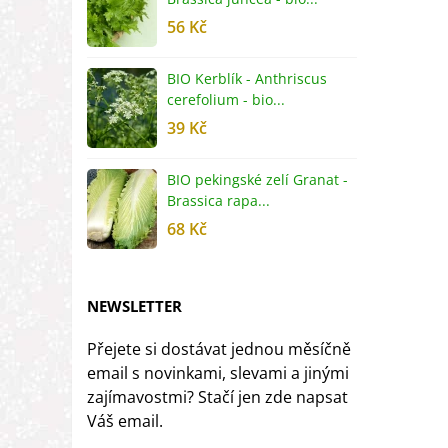
56 Kč
5
BIO Kerblík - Anthriscus
B
cerefolium - bio...
O
39 Kč
5
BIO pekingské zelí Granat -
B
Brassica rapa...
r
68 Kč
8
NEWSLETTER
Přejete si dostávat jednou měsíčně
email s novinkami, slevami a jinými
zajímavostmi? Stačí jen zde napsat
Váš email.