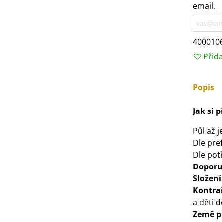
email.
3 Kč
IO Bazalka pravá červená -
400010
cimum basilicum -...
Přid
6 Kč
Popis
IO Stévie sladká - Stevia
ebaudiana - bio...
Jak si 
4 Kč
Půl až 
Dle pre
Dle po
Doporu
Složení
Kontra
a děti d
Země p