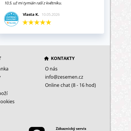
10.5. už mi tymián raší z květníku.
Vlasta K.
10.05.2026
T
KONTAKTY
ánka
O nás
y
info@zesemen.cz
Online chat (8 - 16 hod)
boží
cookies
Zákaznický servis