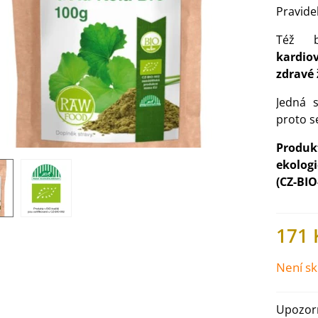
Pravide
Též b
kardi
zdravé 
Jedná 
proto s
Produkt
ekolog
(CZ-BIO
171 
IO Ředkev bílá Laurin -
aphanus sativus - bio...
4 Kč
Není s
IO Mangold duhový - Beta
Upozorn
ulgaris - bio semena...