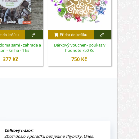
t do košíku
Přidat do košíku
Přidat
 doma sami - zahrada a
Dárkový voucher - poukaz v
BIO semena
on - kniha - 1 ks
hodnotě 750 Kč
377 Kč
750 Kč
Celkový názor:
Zboží došlo v pořádku bez jediné chybičky. Dnes,