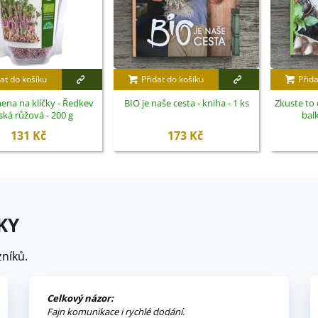
at do košíku
Přidat do košíku
Přida
ena na klíčky - Ředkev
BIO je naše cesta - kniha - 1 ks
Zkuste to
ská růžová - 200 g
balk
131 Kč
173 Kč
KY
níků.
Celkový názor:
Fajn komunikace i rychlé dodání.