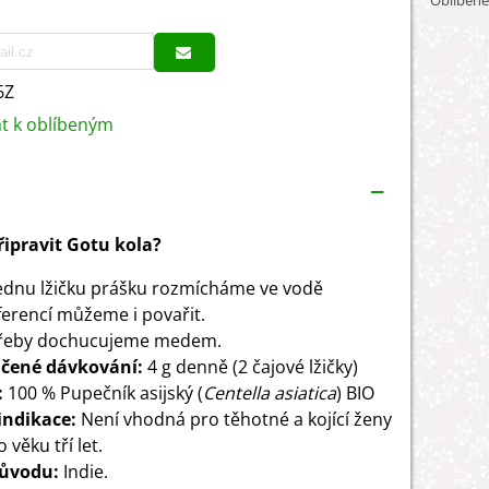
Oblíbené
6Z
at k oblíbeným
připravit Gotu kola?
jednu lžičku prášku rozmícháme ve vodě
ferencí můžeme i povařit.
třeby dochucujeme medem.
čené dávkování:
4 g denně (2 čajové lžičky)
:
100 % Pupečník asijský (
Centella asiatica
) BIO
indikace:
Není vhodná pro těhotné a kojící ženy
o věku tří let.
ůvodu:
Indie.