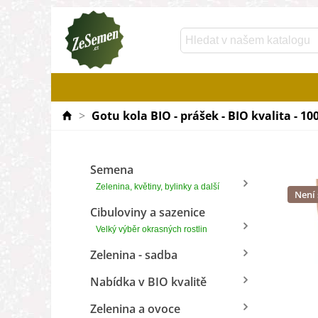
>
Gotu kola BIO - prášek - BIO kvalita - 10
Semena
Zelenina, květiny, bylinky a další
Není
Cibuloviny a sazenice
Velký výběr okrasných rostlin
Zelenina - sadba
Nabídka v BIO kvalitě
Zelenina a ovoce