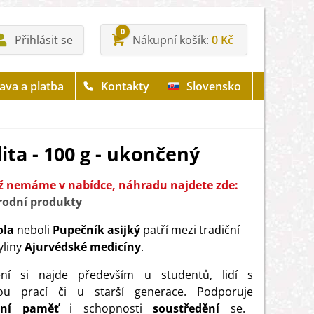
0
Přihlásit se
Nákupní košík
0 Kč
ava a platba
Kontakty
Slovensko
ita - 100 g - ukončený
iž nemáme v nabídce, náhradu najdete zde:
rodní produkty
ola
neboli
Pupečník asijký
patří mezi tradiční
yliny
Ajurvédské medicíny
.
ění si najde především u studentů, lidí s
ou prací či u starší generace. Podporuje
lní paměť
i schopnosti
soustředění
se.