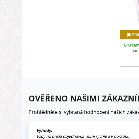
Přid
BIO sem
čín
OVĚŘENO NAŠIMI ZÁKAZNÍ
Prohlédněte si vybraná hodnocení našich zákaz
Výhody:
Vždy mi přišla objednávka velmi rychle a v pořádku,