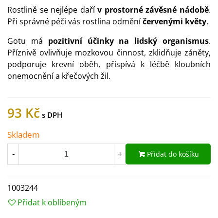
Rostlině se nejlépe daří
v prostorné závěsné nádobě
.
Při správné péči vás rostlina odmění
červenými květy
.
Gotu má
pozitivní účinky na lidský organismus
.
Příznivě ovlivňuje mozkovou činnost, zklidňuje záněty,
podporuje krevní oběh, přispívá k léčbě kloubních
onemocnění a křečových žil.
93 Kč
Skladem
Přidat do košíku
-
+
1003244
Přidat k oblíbeným