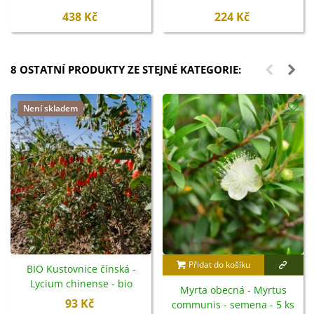
438 Kč
224 Kč
8 OSTATNÍ PRODUKTY ZE STEJNÉ KATEGORIE:
Není skladem
Přidat do košíku
BIO Kustovnice čínská -
Lycium chinense - bio
Myrta obecná - Myrtus
semena - 5 ks
93 Kč
communis - semena - 5 ks