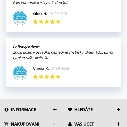
Fajn komunikace i rychlé dodání.
Obec H.
01.06.2026
Celkový názor:
Zboží došlo v pořádku bez jediné chybičky. Dnes, 10.5. už mi
tymián raší z květníku.
Vlasta K.
10.05.2026
INFORMACE
HLEDÁTE
NAKUPOVÁNÍ
VÁŠ ÚČET