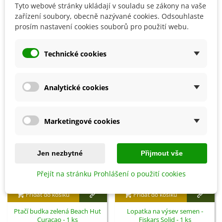
Tyto webové stránky ukládají v souladu se zákony na vaše
zařízení soubory, obecně nazývané cookies. Odsouhlaste
Detaily produktu
prosím nastavení cookies souborů pro použití webu.
Technické cookies
SOUVISEJÍCÍ PRODUKTY
Analytické cookies
Marketingové cookies
Jen nezbytné
Přijmout vše
Přejít na stránku Prohlášení o použití cookies
Přidat do košíku
Přidat do košíku
Ptačí budka zelená Beach Hut
Lopatka na výsev semen -
Curacao - 1 ks
Fiskars Solid - 1 ks