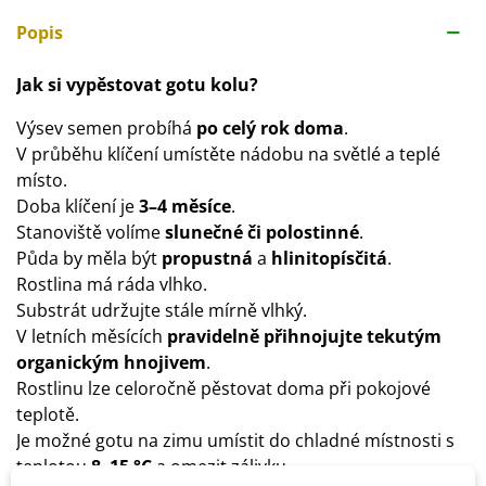
Popis
Jak si vypěstovat gotu kolu?
Výsev semen probíhá
po
celý rok doma
.
V průběhu klíčení umístěte nádobu na světlé a teplé
místo.
Doba klíčení je
3–4 měsíce
.
Stanoviště volíme
slunečné či polostinné
.
Půda by měla být
propustná
a
hlinitopísčitá
.
Rostlina má ráda vlhko.
Substrát udržujte stále mírně vlhký.
V letních měsících
pravidelně přihnojujte tekutým
organickým hnojivem
.
Rostlinu lze celoročně pěstovat doma při pokojové
teplotě.
Je možné gotu na zimu umístit do chladné místnosti s
teplotou
8–15 °C
a omezit zálivku.