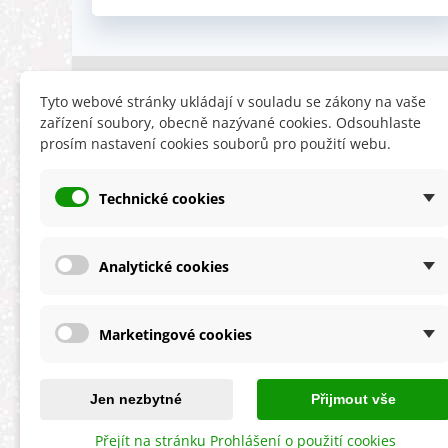
INFORMACE
HLEDÁTE
Tyto webové stránky ukládají v souladu se zákony na vaše
zařízení soubory, obecně nazývané cookies. Odsouhlaste
Obchodní podmínky
Slevy
prosím nastavení cookies souborů pro použití webu.
Reklamační řád
Novinky
Ochrana osobních údajů
Nyní doporuču
Technické cookies
Cookies
Mapa stránek
ÚKZÚZ info a odkazy
Analytické cookies
Marketingové cookies
★★★★★
4,9 celková spokojenost
s obchodem
Jen nezbytné
Přijmout vše
Přejít na stránku Prohlášení o použití cookies