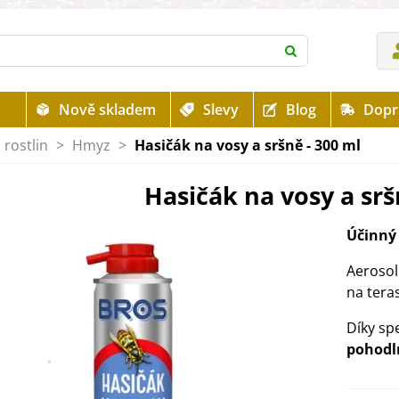
Nově skladem
Slevy
Blog
Dopr
rostlin
>
Hmyz
>
Hasičák na vosy a sršně - 300 ml
Hasičák na vosy a srš
Účinný 
Aerosol
na tera
Díky sp
pohodl