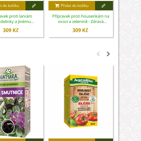
t do košíku
Přidat do košíku
Přidat
avek proti larvám
Přípravek proti housenkám na
Zimní v
elinky a jinému
ovoci a zelenině - Zdravá
venkovní 
ému hmyzu - Zdravá
zahrada - ochrana rostlin - 2 x 10
309 Kč
309 Kč
ochrana rostlin - 20 ml
g