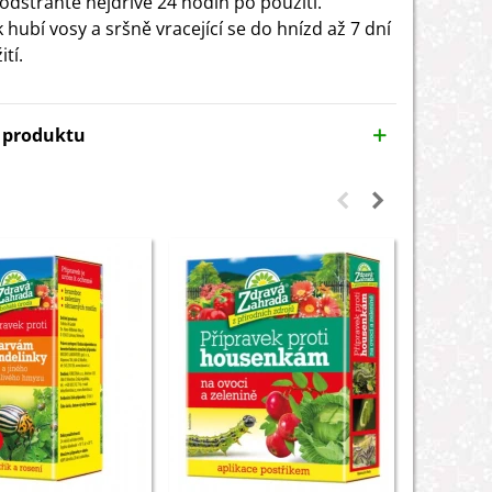
odstraňte nejdříve 24 hodin po použití.
 hubí vosy a sršně vracející se do hnízd až 7 dní
tí.
y produktu