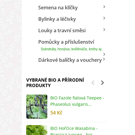
Semena na klíčky
Bylinky a léčivky
Louky a travní směsi
Pomůcky a příslušenství
Substráty, hnojiva, květináče, knihy aj.
Dárkové balíčky a vouchery
VYBRANÉ BIO A PŘÍRODNÍ
PRODUKTY
BIO Fazole fialová Teepee -
B
Phaseolus vulgaris...
R
54 Kč
5
BIO Hořčice Wasabina -
B
Brassica juncea - bio...
v