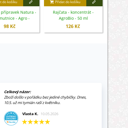
t do košíku
Přidat do košíku
Přidat
 přípravek Natura -
Rajčata - koncentrát -
Svlečky 
mutnice - Agro -
AgroBio - 50 ml
Hno
a rostlin - 50 ml
98 Kč
126 Kč
Celkový názor:
Zboží došlo v pořádku bez jediné chybičky. Dnes,
10.5. už mi tymián raší z květníku.
Vlasta K.
10.05.2026