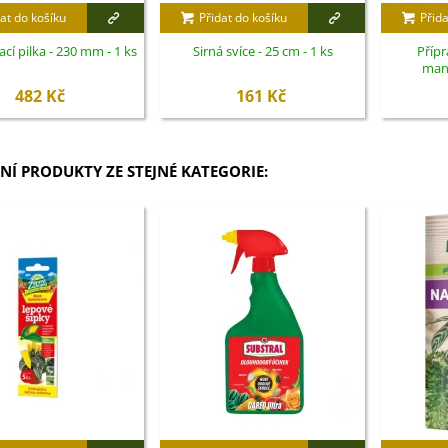
at do košíku
Přidat do košíku
Přida
cí pilka - 230 mm - 1 ks
Sirná svíce - 25 cm - 1 ks
Přípr
mand
škodliv
482 Kč
161 Kč
zahrada - 
NÍ PRODUKTY ZE STEJNÉ KATEGORIE: