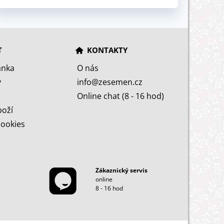
T
KONTAKTY
ánka
O nás
y
info@zesemen.cz
Online chat (8 - 16 hod)
boží
cookies
Zákaznický servis
online
8 - 16 hod