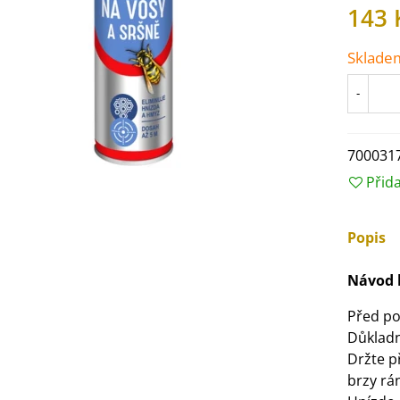
143 
Sklade
-
700031
Přid
Popis
Návod k
IO Ředkev bílá Laurin -
aphanus sativus - bio...
Před po
4 Kč
Důkladn
Držte p
brzy rá
IO Mangold duhový - Beta
ulgaris - bio semena...