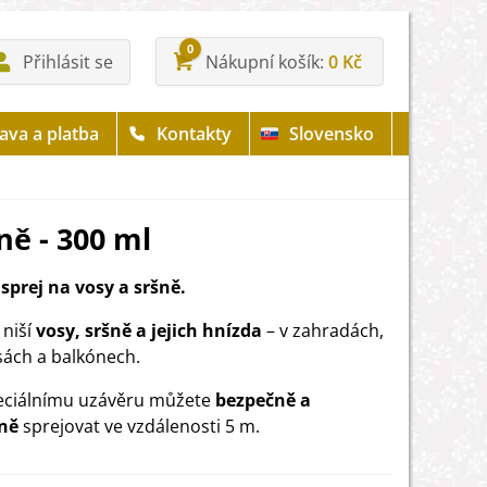
0
Přihlásit se
Nákupní košík
0 Kč
ava a platba
Kontakty
Slovensko
ně - 300 ml
sprej na vosy a sršně.
 niší
vosy, sršně a jejich hnízda
– v zahradách,
sách a balkónech.
eciálnímu uzávěru můžete
bezpečně a
ně
sprejovat ve vzdálenosti 5 m.