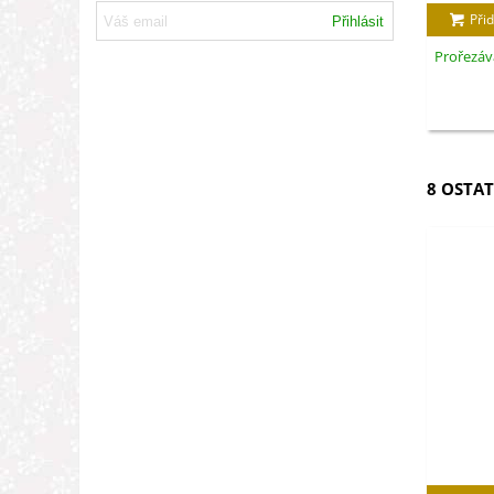
Přid
Přihlásit
Prořezáva
8 OSTAT