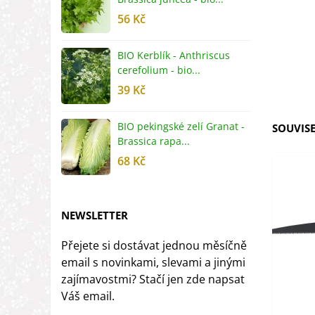
56 Kč
5
BIO Kerblík - Anthriscus
B
cerefolium - bio...
O
39 Kč
5
BIO pekingské zelí Granat -
B
SOUVISE
Brassica rapa...
r
68 Kč
8
NEWSLETTER
Přejete si dostávat jednou měsíčně
email s novinkami, slevami a jinými
zajímavostmi? Stačí jen zde napsat
Váš email.