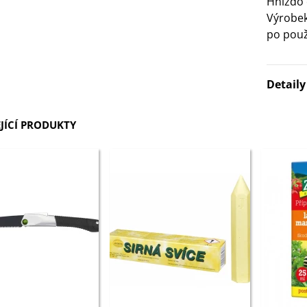
Hnízdo 
Výrobek
3 Kč
po použi
IO Bazalka pravá červená -
cimum basilicum -...
Detail
6 Kč
IO Stévie sladká - Stevia
JÍCÍ PRODUKTY
ebaudiana - bio...
4 Kč