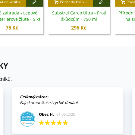
at do košíku
Přidat do košíku
Přida
á zahrada - Lepové
Substral Careo Ultra - Proti
Přírodní
teriérové žluté - 5 ks
škůdcům - 750 ml
na s
ochran
76 Kč
296 Kč
KY
níků.
Celkový názor:
Fajn komunikace i rychlé dodání.
Obec H.
01.06.2026