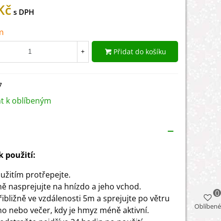
Kč
m
Přidat do košíku
+
7
at k oblíbeným
 použití:
užitím protřepejte.
ě nasprejujte na hnízdo a jeho vchod.
0
řibližně ve vzdálenosti 5m a sprejujte po větru
Oblíbené
no nebo večer, kdy je hmyz méně aktivní.