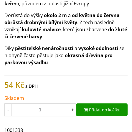
keře
m, původem z oblasti jižní Evropy.
Dorůstá do výšky
okolo 2 m
a
od května do června
obrůstá drobnými bílými květy
. Z těch následně
vznikají
kulovité malvice
, které jsou zbarvené
do žluté
či červené barvy
.
Díky
pěstitelské nenáročnosti
a
vysoké odolnosti
se
hlohyně často pěstuje jako
okrasná dřevina pro
parkovou výsadbu
.
54 Kč
Skladem
Přidat do košíku
-
+
1001338