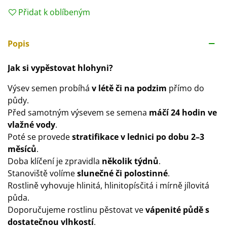
Přidat k oblíbeným
Popis
Jak si vypěstovat hlohyni?
Výsev semen probíhá
v létě či na podzim
přímo do
půdy.
Před samotným výsevem se semena
máčí 24 hodin ve
vlažné vody
.
Poté se provede
stratifikace v lednici po dobu 2–3
měsíců
.
Doba klíčení je zpravidla
několik týdnů
.
Stanoviště volíme
slunečné či polostinné
.
Rostlině vyhovuje hlinitá, hlinitopísčitá i mírně jílovitá
půda.
Doporučujeme rostlinu pěstovat ve
vápenité půdě s
dostatečnou vlhkostí
.