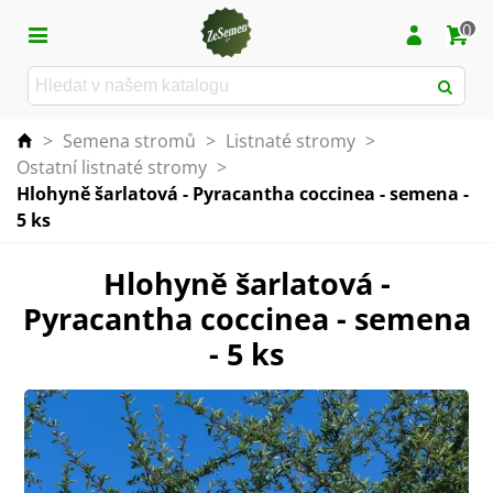
0
>
Semena stromů
>
Listnaté stromy
>
Ostatní listnaté stromy
>
Hlohyně šarlatová - Pyracantha coccinea - semena -
5 ks
Hlohyně šarlatová -
Pyracantha coccinea - semena
- 5 ks