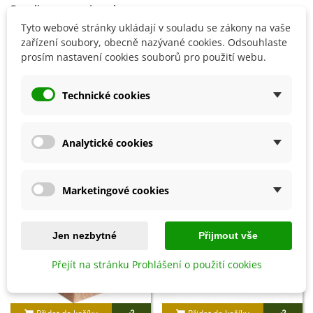
Rostlina snese i sucho.
Jedná se o
plně mrazuvzdornou
rostlinu.
Tyto webové stránky ukládají v souladu se zákony na vaše
zařízení soubory, obecně nazývané cookies. Odsouhlaste
prosím nastavení cookies souborů pro použití webu.
Detaily produktu
Technické cookies
SOUVISEJÍCÍ PRODUKTY
Analytické cookies
Marketingové cookies
Jen nezbytné
Přijmout vše
Přejít na stránku Prohlášení o použití cookies