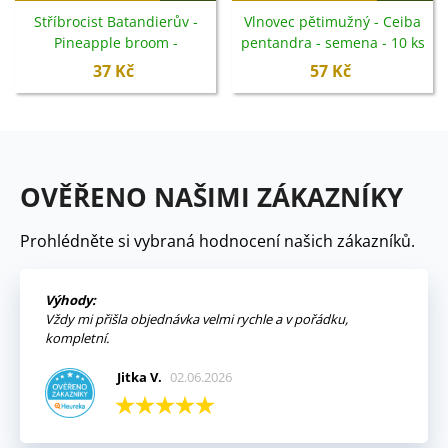
Stříbrocist Batandierův -
Vlnovec pětimužný - Ceiba
Pineapple broom -
pentandra - semena - 10 ks
Argyrocytisus battandieri -
37 Kč
57 Kč
semena - 6 ks
OVĚŘENO NAŠIMI ZÁKAZNÍKY
Prohlédněte si vybraná hodnocení našich zákazníků.
Výhody:
Vždy mi přišla objednávka velmi rychle a v pořádku,
kompletní.
Jitka V.
02.06.2026