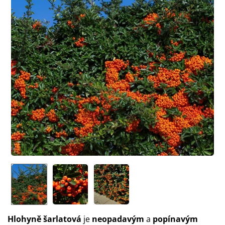
Hlohyně šarlatová
je
neopadavým
a
popínavým