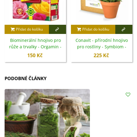
Přidat do košíku
Přidat do košíku
Biominerální hnojivo pro
Conavit - přírodní hnojivo
růže a trvalky - Orgamin -
pro rostliny - Symbiom -
1 kg
150 g
150 Kč
225 Kč
PODOBNÉ ČLÁNKY