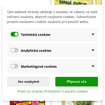
Tyto webové stránky ukládají v souladu se zákony na vaše
zařízení soubory, obecně nazývané cookies. Odsouhlaste
prosím nastavení cookies souborů pro použití webu.
Přidat do košíku
Přidat do košíku
Prořezávací pilka - 230 mm - 1
Sirná svíce - 25 cm - 1 ks
Technické cookies
ks
482 Kč
161 Kč
Analytické cookies
8 OSTATNÍ PRODUKTY ZE STEJNÉ KATEGORIE:
Marketingové cookies
Jen nezbytné
Přijmout vše
Přejít na stránku Prohlášení o použití cookies